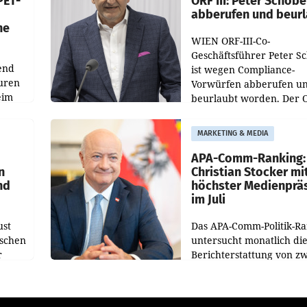
PET-
ORF III: Peter Schöbe
abberufen und beur
he
WIEN ORF-III-Co-
Geschäftsführer Peter S
end
ist wegen Compliance-
uren
Vorwürfen abberufen u
eim
beurlaubt worden. Der 
bestätigte gegenüber de
uer zu
entsprechende
MARKETING & MEDIA
hsen
Medienberichte.
APA-Comm-Ranking:
n
Christian Stocker mi
nd
höchster Medienprä
im Juli
ust
Das APA-Comm-Politik-R
oschen
untersucht monatlich di
r
Berichterstattung von zw
österreichischen
ndung
Tageszeitungen und anal
ation
welche Politikerinnen u