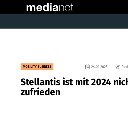
event
draw
24.01.2025
Red
MOBILITY BUSINESS
Stellantis ist mit 2024 nic
zufrieden