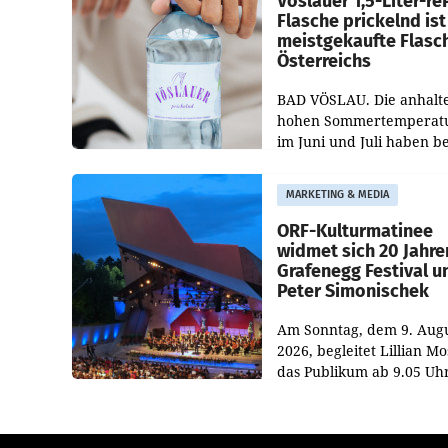
Vöslauer 1,5-Liter-re
Flasche prickelnd ist
meistgekaufte Flasc
Österreichs
BAD VÖSLAU. Die anhalt
hohen Sommertemperat
im Juni und Juli haben b
niederösterreichischen
Getränkehersteller Vösla
MARKETING & MEDIA
deutlichen Absatzzuwäc
geführt. Während
ORF-Kulturmatinee
widmet sich 20 Jahre
Grafenegg Festival u
Peter Simonischek
Am Sonntag, dem 9. Aug
2026, begleitet Lillian M
das Publikum ab 9.05 Uh
durch die ORF-
„Kulturmatinee“. Die Se
startet mit der Dokument