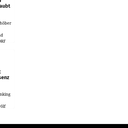
r
laubt
chöber
nd
ORF
r APA
t
senz
anking
e
ölf
ysiert,
nd