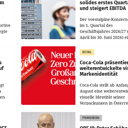
im
solides erstes Quart
und steigert EBITDA
Der voestalpine-Konzern
ortive
im 1. Quartal des
egte
Geschäftsjahres 2026/27 
April bis 30. Juni 2026) e
aten
solides Ergebnis erwirtsc
 das
Der Umsatz stieg im Verg
RETAIL
wie
zur Vorjahresperiode
s
Coca-Cola präsentie
uf
weiterentwickelte vi
Markenidentität
gt
Coca-Cola stellt ab Anfan
a
August eine weiterentwi
nen
visuelle Identität seiner
Verpackungen in Österre
 den
vor. Im Mittelpunkt des
ens
Redesigns stehen zentral
PRIMENEWS
ozent
Gestaltungselemente