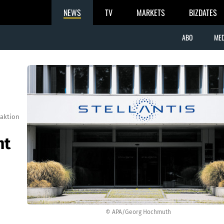
NEWS
TV
MARKETS
BIZDATES
ABO
MED
aktion
ht
© APA/Georg Hochmuth