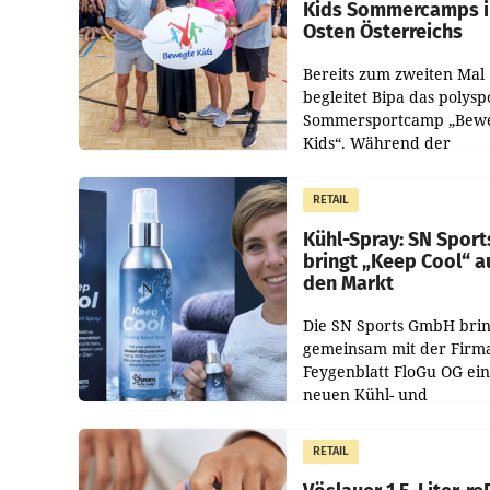
Kids Sommercamps 
Osten Österreichs
Bereits zum zweiten Mal
begleitet Bipa das polysp
Sommersportcamp „Bew
Kids“. Während der
Campwochen in den Mon
Juli und August versorgt
RETAIL
Unternehmen Kinder so
Kühl-Spray: SN Sport
bringt „Keep Cool“ a
den Markt
Die SN Sports GmbH brin
gemeinsam mit der Firm
Feygenblatt FloGu OG ei
neuen Kühl- und
Regenerations-Spray auf
Markt. Das Produkt nam
RETAIL
„Keep Cool“ ist zu 100 Pr