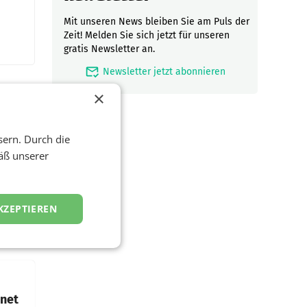
Mit unseren News bleiben Sie am Puls der
Zeit! Melden Sie sich jetzt für unseren
gratis Newsletter an.
mark_email_read
Newsletter jetzt abonnieren
×
sern. Durch die
äß unserer
ftigen
KZEPTIEREN
nstag
die
emens
hnet