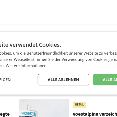
ite verwendet Cookies.
MARKETING & MEDIA
okies, um die Benutzerfreundlichkeit unserer Website zu verbes
s -
Stiftungsrat Lederer
nsible
wehrt sich in den SN
unserer Webseite stimmen Sie der Verwendung von Cookies gem
gegen Vorwürfe
 zu.
Weitere Informationen
ert
Mehrere Themen beschä
EIGEN
ALLE ABLEHNEN
ALLE A
f, im
derzeit den ORF. Am Die
soll im Stiftungsrat über 
as
vom neuen ORF-Chef Cl
chefs
Pig vorgeschlagenen
istian
Besetzungen für die
RETAIL
Direktionen abgestimmt
werden.
wegte
voestalpine verzeic