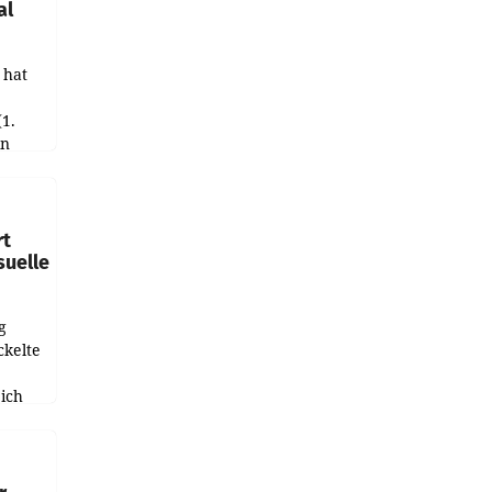
al
 hat
(1.
in
haftet.
leich
rt
suelle
g
ckelte
ich
e