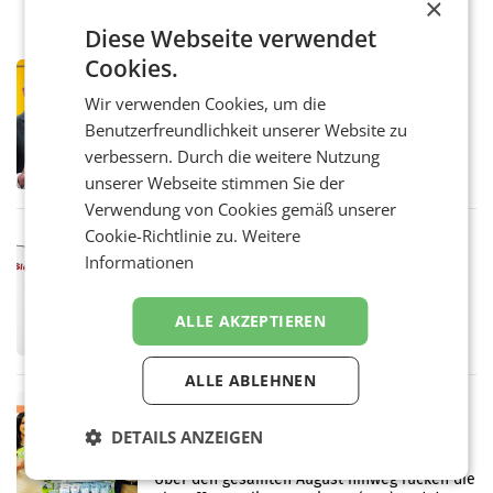
×
Diese Webseite verwendet
Cookies.
PRIMENEWS
Österreichische Post: Umsatzplus im
Wir verwenden Cookies, um die
ersten Halbjahr trotz schwachem
Benutzerfreundlichkeit unserer Website zu
Briefgeschäft
WIEN Die Österreichische Post AG hat im
verbessern. Durch die weitere Nutzung
ersten Halbjahr 2026 einen Konzernumsatz
unserer Webseite stimmen Sie der
von 1.544,0 Mio. EUR erwirtschaftet, was
einem Plus von 3,8 Prozent gegenüber dem
Verwendung von Cookies gemäß unserer
Vergleichszeitraum
Cookie-Richtlinie zu.
Weitere
MARKETING & MEDIA
Informationen
ProSiebenSat.1 spart und macht
überraschend viel Gewinn
UNTERFÖHRING/MAILAND/AMSTERDAM. Der
ALLE AKZEPTIEREN
Fernsehkonzern ProSiebenSat.1 hat im
Frühjahr dank Kostensenkungen operativ
wieder Gewinn gemacht und die
ALLE ABLEHNEN
Markterwartung deutlich übertroffen.
RETAIL
Eine Bühne für Zirkularität: ARA und
DETAILS ANZEIGEN
Müller informieren am POS über
Kreislauffähigkeit
Über den gesamten August hinweg rücken die