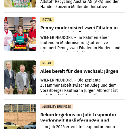
Altstoff Recycling Austria AG (ARA) und der
Handelskonzern Müller die Initiative
„Kreislauf-Helden“ in allen österreichischen
Müller-Filialen
RETAIL
Penny modernisiert zwei Filialen in
Ober- und Niederösterreich
WIENER NEUDORF. – Im Rahmen einer
laufenden Modernisierungsoffensive
erneuert Penny zwei Filialen in Nieder- und
Oberösterreich. Die beiden Standorte liegen
in Haag sowie im rund
RETAIL
Alles bereit für den Wechsel: Jürgen
Albrecht setzt ab 1.1.2027 auf Adeg
WIENER NEUDORF. – Die geplante
Zusammenarbeit zwischen Adeg und dem
Vorarlberger Kaufmann Jürgen Albrecht ist
kartellrechtlich freigegeben: Die
Bundeswettbewerbsbehörde und der
Bundeskartellanwalt
MOBILITY BUSINESS
Rekordergebnis im Juli: Leapmotor
verdoppelt Auslieferungen und
überschreitet die 100.000er-Marke
– Im Juli 2026 erreichte Leapmotor einen