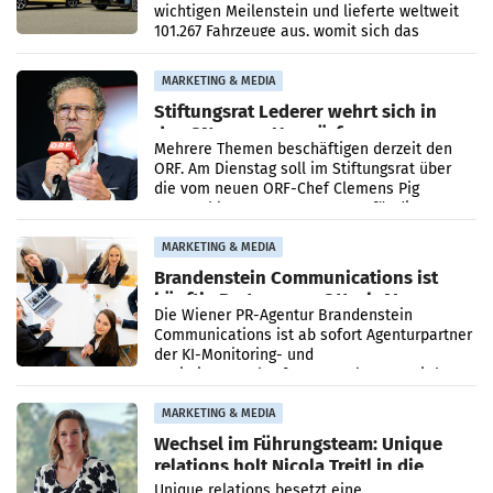
wichtigen Meilenstein und lieferte weltweit
101.267 Fahrzeuge aus, womit sich das
Ergebnis gegenüber Juli 2025 mehr als
verdoppelte (+102
MARKETING & MEDIA
Stiftungsrat Lederer wehrt sich in
den SN gegen Vorwürfe
Mehrere Themen beschäftigen derzeit den
ORF. Am Dienstag soll im Stiftungsrat über
die vom neuen ORF-Chef Clemens Pig
vorgeschlagenen Besetzungen für die
Direktionen abgestimmt werden.
MARKETING & MEDIA
Brandenstein Communications ist
künftig Partner von OtterlyAI
Die Wiener PR-Agentur Brandenstein
Communications ist ab sofort Agenturpartner
der KI-Monitoring- und
Optimierungsplattform OtterlyAI. Damit baut
die Agentur ihr Leistungsportfolio
MARKETING & MEDIA
Wechsel im Führungsteam: Unique
relations holt Nicola Treitl in die
Geschäftsleitung
Unique relations besetzt eine