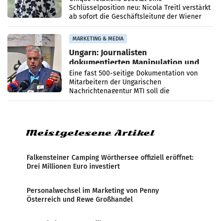
Schlüsselposition neu: Nicola Treitl verstärkt
ab sofort die Geschäftsleitung der Wiener
PR-Agentur an der Seite von Josef Kalina und
Anna Kalina-Mahr.
MARKETING & MEDIA
Ungarn: Journalisten
dokumentierten Manipulation und
Zensur
Eine fast 500-seitige Dokumentation von
Mitarbeitern der Ungarischen
Nachrichtenagentur MTI soll die
systematische Nachrichten-Manipulation und
Zensur bei der Agentur während der Zeit
Meistgelesene Artikel
Falkensteiner Camping Wörthersee offiziell eröffnet:
Drei Millionen Euro investiert
Personalwechsel im Marketing von Penny
Österreich und Rewe Großhandel