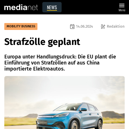
menu
NEWS
Menü
event
draw
14.06.2024
Redaktion
MOBILITY BUSINESS
Strafzölle geplant
Europa unter Handlungsdruck: Die EU plant die
Einführung von Strafzöllen auf aus China
importierte Elektroautos.