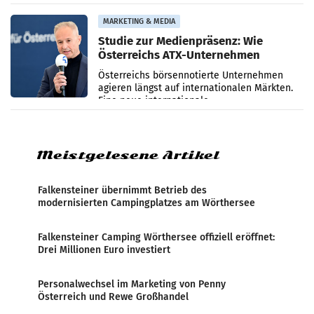
eines Treffens zwischen Staatssekretärin
Elisabeth
MARKETING & MEDIA
Studie zur Medienpräsenz: Wie
Österreichs ATX-Unternehmen
international wahrgenommen
Österreichs börsennotierte Unternehmen
werden
agieren längst auf internationalen Märkten.
Eine neue internationale
Medienresonanzanalyse untersucht die
weltweite Berichterstattung über
Meistgelesene Artikel
Falkensteiner übernimmt Betrieb des
modernisierten Campingplatzes am Wörthersee
Falkensteiner Camping Wörthersee offiziell eröffnet:
Drei Millionen Euro investiert
Personalwechsel im Marketing von Penny
Österreich und Rewe Großhandel