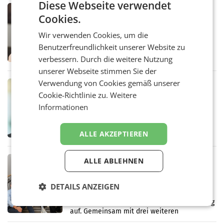
Diese Webseite verwendet
MARKETING & MEDIA
Cookies.
ORF weist Berichte über Abschaltung
von TV- und Radioempfang zurück
Wir verwenden Cookies, um die
– Der ORF weist eine Berichterstattung der
Benutzerfreundlichkeit unserer Website zu
„Kronen Zeitung“ und eine Aussendung der
FPÖ zur geplanten Optimierung seines
verbessern. Durch die weitere Nutzung
terrestrischen Sendernetzes zurück. Die
unserer Webseite stimmen Sie der
Darstellung,
Verwendung von Cookies gemäß unserer
MARKETING & MEDIA
Cookie-Richtlinie zu.
Weitere
Sebastian Knabl wird Partner bei EY
Österreich
Informationen
WIEN.Sebastian Knabl wird Partner bei EY
Österreich. In seiner neuen Funktion soll er
Banken und Finanzinstitute bei
ALLE AKZEPTIEREN
regulatorischen Anforderungen, im
Risikomanagement und bei
Transformationsprojekten
MARKETING & MEDIA
ALLE ABLEHNEN
kju: stellt Führungsteam neu auf
Die Wiener Digitalagentur kju: erweitert ihre
DETAILS ANZEIGEN
Führungsebene. Andrea Sampl-Neureiter
rückt mit Anfang August in die Agenturleitung
auf. Gemeinsam mit drei weiteren
Neubesetzungen entsteht