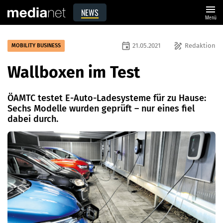
menu
NEWS
Menü
event
draw
21.05.2021
Redaktion
MOBILITY BUSINESS
Wallboxen im Test
ÖAMTC testet E-Auto-Ladesysteme für zu Hause:
Sechs Modelle wurden geprüft – nur eines fiel
dabei durch.