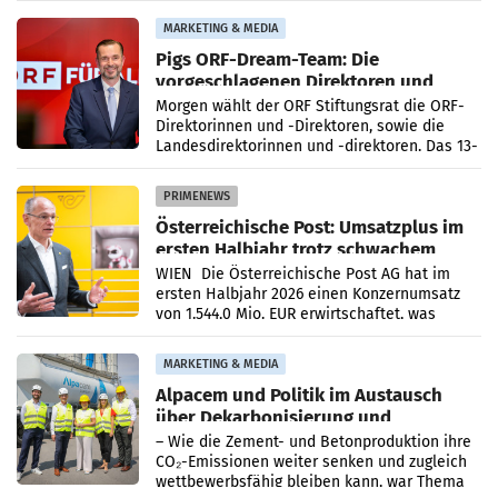
verzeichnete
MARKETING & MEDIA
Pigs ORF-Dream-Team: Die
vorgeschlagenen Direktoren und
Direktorinnen
Morgen wählt der ORF Stiftungsrat die ORF-
Direktorinnen und -Direktoren, sowie die
Landesdirektorinnen und -direktoren. Das 13-
köpfige Wunschteam des ab 1. Jänner 2027
amtierenden
PRIMENEWS
Österreichische Post: Umsatzplus im
ersten Halbjahr trotz schwachem
Briefgeschäft
WIEN Die Österreichische Post AG hat im
ersten Halbjahr 2026 einen Konzernumsatz
von 1.544,0 Mio. EUR erwirtschaftet, was
einem Plus von 3,8 Prozent gegenüber dem
Vergleichszeitraum
MARKETING & MEDIA
Alpacem und Politik im Austausch
über Dekarbonisierung und
Energiepreise
– Wie die Zement- und Betonproduktion ihre
CO₂-Emissionen weiter senken und zugleich
wettbewerbsfähig bleiben kann, war Thema