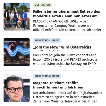
DESTINATION
Falkensteiner übernimmt Betrieb des
modernisierten Campingplatzes am
Wörthersee
KLAGENFURT AM WÖRTHERSEE. – Der
Falkensteiner Camping Wörthersee ist
offiziell eröffnet. Die Falkensteiner Michaeler
Tourism Group (FMTG) und die Stadtwerke
Klagenfurt haben den
MARKETING & MEDIA
„Join the Flow“ wird Österreichs
Pavillon bei der EXPO 2027
Das Konzept „Join the Flow“ von facts and
fiction, ZONE Media und PLANET architects
wird der österreichische Beitrag zur EXPO
2027 in Belgrad. Die Weltausstellung findet
von 15.
MARKETING & MEDIA
Magenta Telekom erhöht
Investitionen trotz leichtem
Umsatzrückgang
Der anhaltende Druck auf den Digitalstandort
Österreich spiegelt sich in den aktuellen
Zahlen von Magenta Telekom wider. In den
ersten sechs Monaten des laufenden Jahres