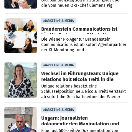
ORF. Am Dienstag soll im Stiftungsrat über
die vom neuen ORF-Chef Clemens Pig
vorgeschlagenen Besetzungen für die
Direktionen abgestimmt werden.
MARKETING & MEDIA
Brandenstein Communications ist
künftig Partner von OtterlyAI
Die Wiener PR-Agentur Brandenstein
Communications ist ab sofort Agenturpartner
der KI-Monitoring- und
Optimierungsplattform OtterlyAI. Damit baut
die Agentur ihr Leistungsportfolio
MARKETING & MEDIA
Wechsel im Führungsteam: Unique
relations holt Nicola Treitl in die
Geschäftsleitung
Unique relations besetzt eine
Schlüsselposition neu: Nicola Treitl verstärkt
ab sofort die Geschäftsleitung der Wiener
PR-Agentur an der Seite von Josef Kalina und
Anna Kalina-Mahr.
MARKETING & MEDIA
Ungarn: Journalisten
dokumentierten Manipulation und
Zensur
Eine fast 500-seitige Dokumentation von