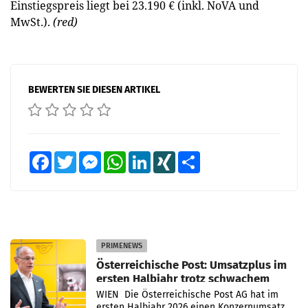
Einstiegspreis liegt bei 23.190 € (inkl. NoVA und
MwSt.).
(red)
BEWERTEN SIE DIESEN ARTIKEL
Facebook
Twitter
Messenger
WhatsApp
LinkedIn
XING
Teilen
PRIMENEWS
Österreichische Post: Umsatzplus im
ersten Halbjahr trotz schwachem
Briefgeschäft
WIEN Die Österreichische Post AG hat im
ersten Halbjahr 2026 einen Konzernumsatz