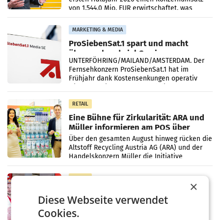
von 1.544,0 Mio. EUR erwirtschaftet, was
einem Plus von 3,8 Prozent gegenüber dem
Vergleichszeitraum
MARKETING & MEDIA
ProSiebenSat.1 spart und macht
überraschend viel Gewinn
UNTERFÖHRING/MAILAND/AMSTERDAM. Der
Fernsehkonzern ProSiebenSat.1 hat im
Frühjahr dank Kostensenkungen operativ
wieder Gewinn gemacht und die
Markterwartung deutlich übertroffen.
RETAIL
Eine Bühne für Zirkularität: ARA und
Müller informieren am POS über
Kreislauffähigkeit
Über den gesamten August hinweg rücken die
Altstoff Recycling Austria AG (ARA) und der
Handelskonzern Müller die Initiative
„Kreislauf-Helden“ in allen österreichischen
Müller-Filialen
RETAIL
×
Penny modernisiert zwei Filialen in
Diese Webseite verwendet
Ober- und Niederösterreich
WIENER NEUDORF. – Im Rahmen einer
Cookies.
laufenden Modernisierungsoffensive