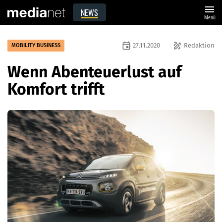
menu
NEWS
Menü
event
draw
27.11.2020
Redaktion
MOBILITY BUSINESS
Wenn Abenteuerlust auf
Komfort trifft