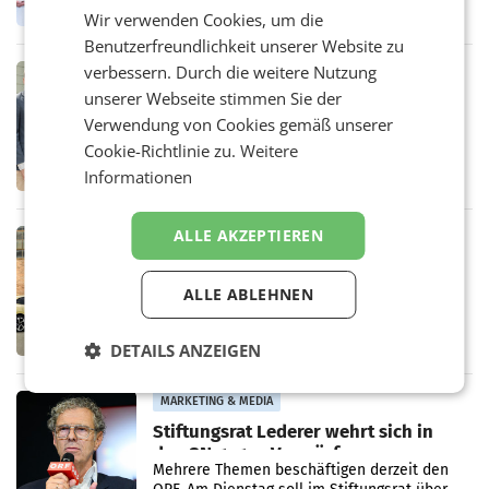
erneuert Penny zwei Filialen in Nieder- und
Wir verwenden Cookies, um die
Oberösterreich. Die beiden Standorte liegen
Benutzerfreundlichkeit unserer Website zu
in Haag sowie im rund
verbessern. Durch die weitere Nutzung
RETAIL
unserer Webseite stimmen Sie der
Alles bereit für den Wechsel: Jürgen
Albrecht setzt ab 1.1.2027 auf Adeg
Verwendung von Cookies gemäß unserer
WIENER NEUDORF. – Die geplante
Cookie-Richtlinie zu.
Weitere
Zusammenarbeit zwischen Adeg und dem
Informationen
Vorarlberger Kaufmann Jürgen Albrecht ist
kartellrechtlich freigegeben: Die
Bundeswettbewerbsbehörde und der
ALLE AKZEPTIEREN
Bundeskartellanwalt
MOBILITY BUSINESS
Rekordergebnis im Juli: Leapmotor
verdoppelt Auslieferungen und
ALLE ABLEHNEN
überschreitet die 100.000er-Marke
– Im Juli 2026 erreichte Leapmotor einen
wichtigen Meilenstein und lieferte weltweit
DETAILS ANZEIGEN
101.267 Fahrzeuge aus, womit sich das
Ergebnis gegenüber Juli 2025 mehr als
verdoppelte (+102
MARKETING & MEDIA
Stiftungsrat Lederer wehrt sich in
den SN gegen Vorwürfe
Mehrere Themen beschäftigen derzeit den