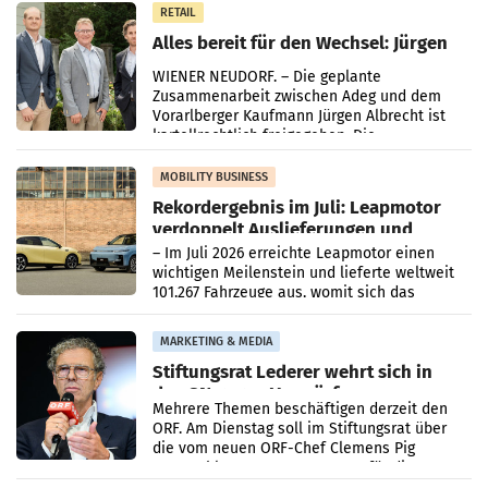
RETAIL
Alles bereit für den Wechsel: Jürgen
Albrecht setzt ab 1.1.2027 auf Adeg
WIENER NEUDORF. – Die geplante
Zusammenarbeit zwischen Adeg und dem
Vorarlberger Kaufmann Jürgen Albrecht ist
kartellrechtlich freigegeben: Die
Bundeswettbewerbsbehörde und der
Bundeskartellanwalt
MOBILITY BUSINESS
Rekordergebnis im Juli: Leapmotor
verdoppelt Auslieferungen und
überschreitet die 100.000er-Marke
– Im Juli 2026 erreichte Leapmotor einen
wichtigen Meilenstein und lieferte weltweit
101.267 Fahrzeuge aus, womit sich das
Ergebnis gegenüber Juli 2025 mehr als
verdoppelte (+102
MARKETING & MEDIA
Stiftungsrat Lederer wehrt sich in
den SN gegen Vorwürfe
Mehrere Themen beschäftigen derzeit den
ORF. Am Dienstag soll im Stiftungsrat über
die vom neuen ORF-Chef Clemens Pig
vorgeschlagenen Besetzungen für die
Direktionen abgestimmt werden.