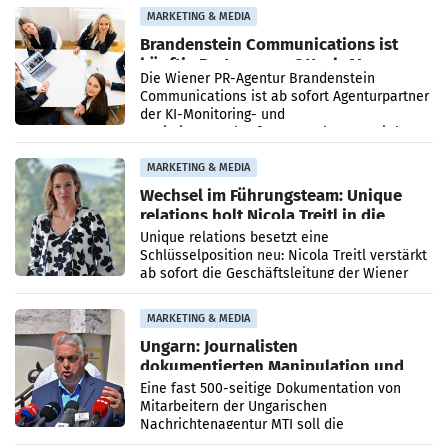
MARKETING & MEDIA
Brandenstein Communications ist
künftig Partner von OtterlyAI
Die Wiener PR-Agentur Brandenstein
Communications ist ab sofort Agenturpartner
der KI-Monitoring- und
Optimierungsplattform OtterlyAI. Damit baut
die Agentur ihr Leistungsportfolio
MARKETING & MEDIA
Wechsel im Führungsteam: Unique
relations holt Nicola Treitl in die
Geschäftsleitung
Unique relations besetzt eine
Schlüsselposition neu: Nicola Treitl verstärkt
ab sofort die Geschäftsleitung der Wiener
PR-Agentur an der Seite von Josef Kalina und
Anna Kalina-Mahr.
MARKETING & MEDIA
Ungarn: Journalisten
dokumentierten Manipulation und
Zensur
Eine fast 500-seitige Dokumentation von
Mitarbeitern der Ungarischen
Nachrichtenagentur MTI soll die
systematische Nachrichten-Manipulation und