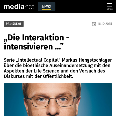
menu
NEWS
Menü
event
16.10.2015
PRIMENEWS
„Die Interaktion ­
intensivieren …”
Serie „Intellectual Capital” Markus Hengstschläger
über die bioethische Auseinandersetzung mit den
Aspekten der Life Science und den Versuch des
Diskurses mit der Öffentlichkeit.