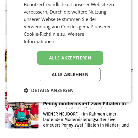
MARKETING & MEDIA
Benutzerfreundlichkeit unserer Website zu
ProSiebenSat.1 spart und macht
verbessern. Durch die weitere Nutzung
überraschend viel Gewinn
unserer Webseite stimmen Sie der
UNTERFÖHRING/MAILAND/AMSTERDAM. Der
Verwendung von Cookies gemäß unserer
Fernsehkonzern ProSiebenSat.1 hat im
Frühjahr dank Kostensenkungen operativ
Cookie-Richtlinie zu.
Weitere
wieder Gewinn gemacht und die
Informationen
Markterwartung deutlich übertroffen.
RETAIL
Eine Bühne für Zirkularität: ARA und
ALLE AKZEPTIEREN
Müller informieren am POS über
Kreislauffähigkeit
Über den gesamten August hinweg rücken die
ALLE ABLEHNEN
Altstoff Recycling Austria AG (ARA) und der
Handelskonzern Müller die Initiative
„Kreislauf-Helden“ in allen österreichischen
DETAILS ANZEIGEN
Müller-Filialen
RETAIL
Penny modernisiert zwei Filialen in
Ober- und Niederösterreich
WIENER NEUDORF. – Im Rahmen einer
laufenden Modernisierungsoffensive
erneuert Penny zwei Filialen in Nieder- und
Oberösterreich. Die beiden Standorte liegen
in Haag sowie im rund