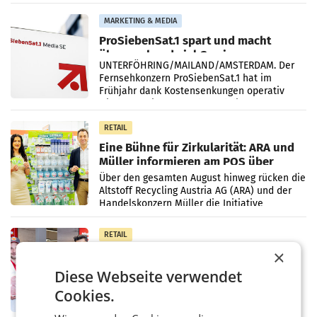
einem Plus von 3,8 Prozent gegenüber dem
Vergleichszeitraum
MARKETING & MEDIA
ProSiebenSat.1 spart und macht
überraschend viel Gewinn
UNTERFÖHRING/MAILAND/AMSTERDAM. Der
Fernsehkonzern ProSiebenSat.1 hat im
Frühjahr dank Kostensenkungen operativ
wieder Gewinn gemacht und die
Markterwartung deutlich übertroffen.
RETAIL
Eine Bühne für Zirkularität: ARA und
Müller informieren am POS über
Kreislauffähigkeit
Über den gesamten August hinweg rücken die
Altstoff Recycling Austria AG (ARA) und der
Handelskonzern Müller die Initiative
„Kreislauf-Helden“ in allen österreichischen
Müller-Filialen
RETAIL
×
Penny modernisiert zwei Filialen in
Ober- und Niederösterreich
Diese Webseite verwendet
WIENER NEUDORF. – Im Rahmen einer
laufenden Modernisierungsoffensive
Cookies.
erneuert Penny zwei Filialen in Nieder- und