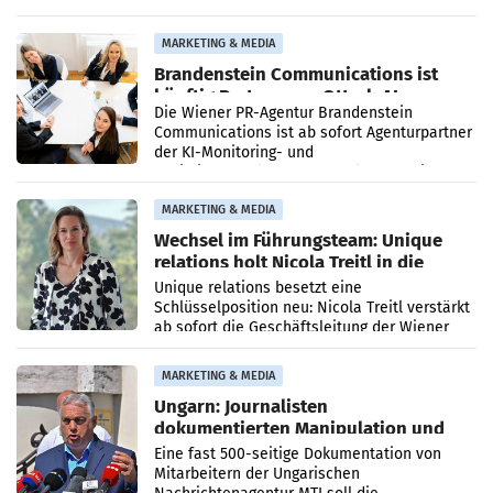
vorgeschlagenen Besetzungen für die
Direktionen abgestimmt werden.
MARKETING & MEDIA
Brandenstein Communications ist
künftig Partner von OtterlyAI
Die Wiener PR-Agentur Brandenstein
Communications ist ab sofort Agenturpartner
der KI-Monitoring- und
Optimierungsplattform OtterlyAI. Damit baut
die Agentur ihr Leistungsportfolio
MARKETING & MEDIA
Wechsel im Führungsteam: Unique
relations holt Nicola Treitl in die
Geschäftsleitung
Unique relations besetzt eine
Schlüsselposition neu: Nicola Treitl verstärkt
ab sofort die Geschäftsleitung der Wiener
PR-Agentur an der Seite von Josef Kalina und
Anna Kalina-Mahr.
MARKETING & MEDIA
Ungarn: Journalisten
dokumentierten Manipulation und
Zensur
Eine fast 500-seitige Dokumentation von
Mitarbeitern der Ungarischen