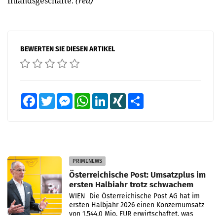
Inlandsgeschäfte.
(red)
BEWERTEN SIE DIESEN ARTIKEL
Facebook
Twitter
Messenger
WhatsApp
LinkedIn
XING
Teilen
PRIMENEWS
Österreichische Post: Umsatzplus im
ersten Halbjahr trotz schwachem
Briefgeschäft
WIEN Die Österreichische Post AG hat im
ersten Halbjahr 2026 einen Konzernumsatz
von 1.544,0 Mio. EUR erwirtschaftet, was