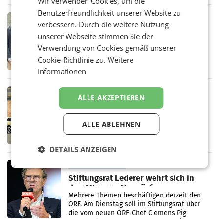
Oberösterreich. Die beiden Standorte liegen
Wir verwenden Cookies, um die
in Haag sowie im rund
Benutzerfreundlichkeit unserer Website zu
RETAIL
verbessern. Durch die weitere Nutzung
Alles bereit für den Wechsel: Jürgen
unserer Webseite stimmen Sie der
Albrecht setzt ab 1.1.2027 auf Adeg
WIENER NEUDORF. – Die geplante
Verwendung von Cookies gemäß unserer
Zusammenarbeit zwischen Adeg und dem
Cookie-Richtlinie zu.
Weitere
Vorarlberger Kaufmann Jürgen Albrecht ist
Informationen
kartellrechtlich freigegeben: Die
Bundeswettbewerbsbehörde und der
Bundeskartellanwalt
MOBILITY BUSINESS
ALLE AKZEPTIEREN
Rekordergebnis im Juli: Leapmotor
verdoppelt Auslieferungen und
überschreitet die 100.000er-Marke
ALLE ABLEHNEN
– Im Juli 2026 erreichte Leapmotor einen
wichtigen Meilenstein und lieferte weltweit
101.267 Fahrzeuge aus, womit sich das
DETAILS ANZEIGEN
Ergebnis gegenüber Juli 2025 mehr als
verdoppelte (+102
MARKETING & MEDIA
Stiftungsrat Lederer wehrt sich in
den SN gegen Vorwürfe
Mehrere Themen beschäftigen derzeit den
ORF. Am Dienstag soll im Stiftungsrat über
die vom neuen ORF-Chef Clemens Pig