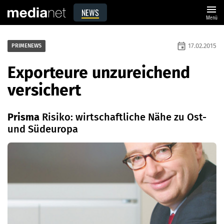
menu
NEWS
Menü
event
17.02.2015
PRIMENEWS
Exporteure unzureichend
versichert
Prisma
Risiko: wirtschaftliche Nähe zu Ost-
und Südeuropa