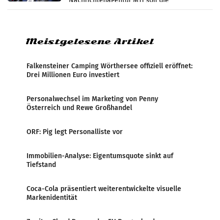
Nachrichtenagentur MTI soll die
systematische Nachrichten-Manipulation und
Zensur bei der Agentur während der Zeit
Meistgelesene Artikel
Falkensteiner Camping Wörthersee offiziell eröffnet:
Drei Millionen Euro investiert
Personalwechsel im Marketing von Penny
Österreich und Rewe Großhandel
ORF: Pig legt Personalliste vor
Immobilien-Analyse: Eigentumsquote sinkt auf
Tiefstand
Coca-Cola präsentiert weiterentwickelte visuelle
Markenidentität