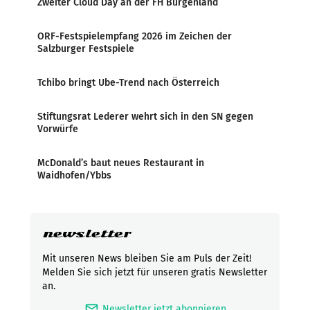
Zweiter Cloud Day an der FH Burgenland
ORF-Festspielempfang 2026 im Zeichen der
Salzburger Festspiele
Tchibo bringt Ube-Trend nach Österreich
Stiftungsrat Lederer wehrt sich in den SN gegen
Vorwürfe
McDonald’s baut neues Restaurant in
Waidhofen/Ybbs
newsletter
Mit unseren News bleiben Sie am Puls der Zeit!
Melden Sie sich jetzt für unseren gratis Newsletter
an.
mark_email_read
Newsletter jetzt abonnieren