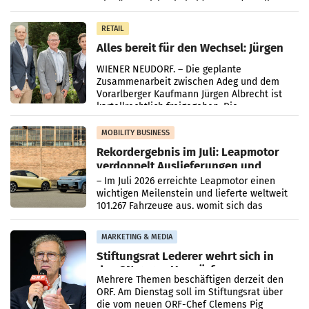
Oberösterreich. Die beiden Standorte liegen
in Haag sowie im rund
RETAIL
Alles bereit für den Wechsel: Jürgen
Albrecht setzt ab 1.1.2027 auf Adeg
WIENER NEUDORF. – Die geplante
Zusammenarbeit zwischen Adeg und dem
Vorarlberger Kaufmann Jürgen Albrecht ist
kartellrechtlich freigegeben: Die
Bundeswettbewerbsbehörde und der
Bundeskartellanwalt
MOBILITY BUSINESS
Rekordergebnis im Juli: Leapmotor
verdoppelt Auslieferungen und
überschreitet die 100.000er-Marke
– Im Juli 2026 erreichte Leapmotor einen
wichtigen Meilenstein und lieferte weltweit
101.267 Fahrzeuge aus, womit sich das
Ergebnis gegenüber Juli 2025 mehr als
verdoppelte (+102
MARKETING & MEDIA
Stiftungsrat Lederer wehrt sich in
den SN gegen Vorwürfe
Mehrere Themen beschäftigen derzeit den
ORF. Am Dienstag soll im Stiftungsrat über
die vom neuen ORF-Chef Clemens Pig