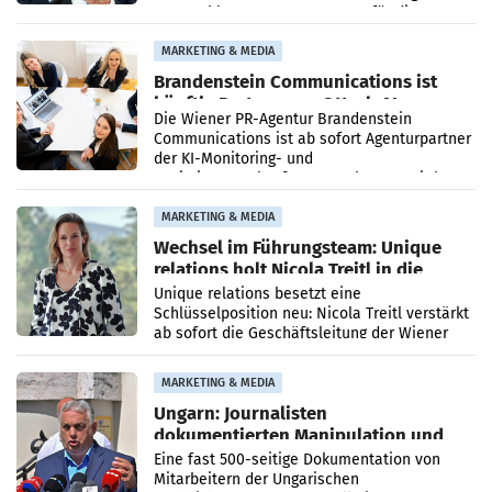
vorgeschlagenen Besetzungen für die
Direktionen abgestimmt werden.
MARKETING & MEDIA
Brandenstein Communications ist
künftig Partner von OtterlyAI
Die Wiener PR-Agentur Brandenstein
Communications ist ab sofort Agenturpartner
der KI-Monitoring- und
Optimierungsplattform OtterlyAI. Damit baut
die Agentur ihr Leistungsportfolio
MARKETING & MEDIA
Wechsel im Führungsteam: Unique
relations holt Nicola Treitl in die
Geschäftsleitung
Unique relations besetzt eine
Schlüsselposition neu: Nicola Treitl verstärkt
ab sofort die Geschäftsleitung der Wiener
PR-Agentur an der Seite von Josef Kalina und
Anna Kalina-Mahr.
MARKETING & MEDIA
Ungarn: Journalisten
dokumentierten Manipulation und
Zensur
Eine fast 500-seitige Dokumentation von
Mitarbeitern der Ungarischen