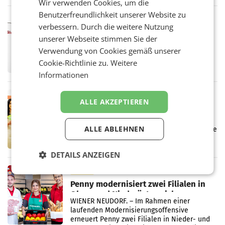
Wir verwenden Cookies, um die
einem Plus von 3,8 Prozent gegenüber dem
Benutzerfreundlichkeit unserer Website zu
Vergleichszeitraum
MARKETING & MEDIA
verbessern. Durch die weitere Nutzung
ProSiebenSat.1 spart und macht
unserer Webseite stimmen Sie der
überraschend viel Gewinn
UNTERFÖHRING/MAILAND/AMSTERDAM. Der
Verwendung von Cookies gemäß unserer
Fernsehkonzern ProSiebenSat.1 hat im
Cookie-Richtlinie zu.
Weitere
Frühjahr dank Kostensenkungen operativ
Informationen
wieder Gewinn gemacht und die
Markterwartung deutlich übertroffen.
RETAIL
ALLE AKZEPTIEREN
Eine Bühne für Zirkularität: ARA und
Müller informieren am POS über
Kreislauffähigkeit
ALLE ABLEHNEN
Über den gesamten August hinweg rücken die
Altstoff Recycling Austria AG (ARA) und der
Handelskonzern Müller die Initiative
DETAILS ANZEIGEN
„Kreislauf-Helden“ in allen österreichischen
Müller-Filialen
RETAIL
Penny modernisiert zwei Filialen in
Ober- und Niederösterreich
WIENER NEUDORF. – Im Rahmen einer
laufenden Modernisierungsoffensive
erneuert Penny zwei Filialen in Nieder- und