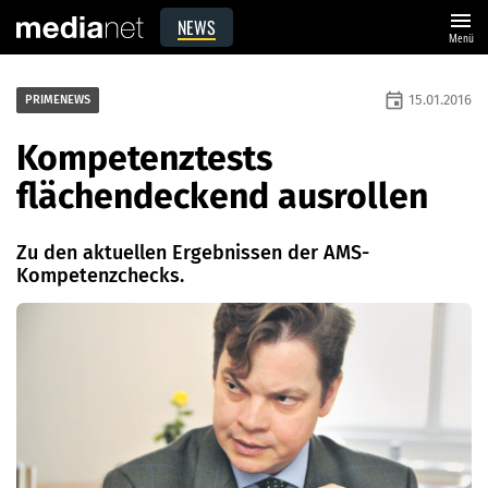
menu
NEWS
Menü
event
15.01.2016
PRIMENEWS
Kompetenztests
flächendeckend ausrollen
Zu den aktuellen Ergebnissen der AMS-
Kompetenzchecks.