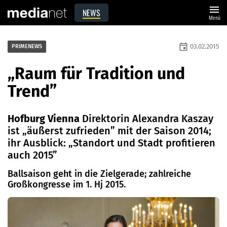
menu
NEWS
Menü
event
03.02.2015
PRIMENEWS
„Raum für Tradition und
Trend”
Hofburg Vienna
Direktorin Alexandra Kaszay
ist „äußerst zufrieden” mit der Saison 2014;
ihr Ausblick: „Standort und Stadt profitieren
auch 2015”
Ballsaison geht in die Zielgerade; zahlreiche
Großkongresse im 1. Hj 2015.