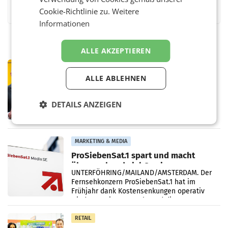
Cookie-Richtlinie zu.
Weitere
Informationen
ALLE AKZEPTIEREN
PRIMENEWS
Österreichische Post: Umsatzplus im
ALLE ABLEHNEN
ersten Halbjahr trotz schwachem
Briefgeschäft
WIEN Die Österreichische Post AG hat im
DETAILS ANZEIGEN
ersten Halbjahr 2026 einen Konzernumsatz
von 1.544,0 Mio. EUR erwirtschaftet, was
einem Plus von 3,8 Prozent gegenüber dem
Vergleichszeitraum
MARKETING & MEDIA
ProSiebenSat.1 spart und macht
überraschend viel Gewinn
UNTERFÖHRING/MAILAND/AMSTERDAM. Der
Fernsehkonzern ProSiebenSat.1 hat im
Frühjahr dank Kostensenkungen operativ
wieder Gewinn gemacht und die
Markterwartung deutlich übertroffen.
RETAIL