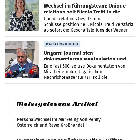
Wechsel im Führungsteam: Unique
relations holt Nicola Treitl in die
Geschäftsleitung
Unique relations besetzt eine
Schlüsselposition neu: Nicola Treitl verstärkt
ab sofort die Geschäftsleitung der Wiener
PR-Agentur an der Seite von Josef Kalina und
Anna Kalina-Mahr.
MARKETING & MEDIA
Ungarn: Journalisten
dokumentierten Manipulation und
Zensur
Eine fast 500-seitige Dokumentation von
Mitarbeitern der Ungarischen
Nachrichtenagentur MTI soll die
systematische Nachrichten-Manipulation und
Zensur bei der Agentur während der Zeit
Meistgelesene Artikel
Personalwechsel im Marketing von Penny
Österreich und Rewe Großhandel