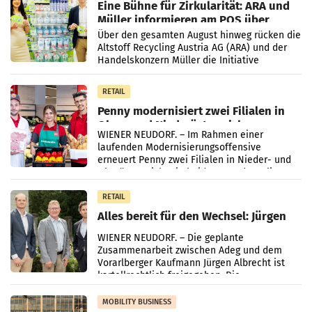
Eine Bühne für Zirkularität: ARA und
Müller informieren am POS über
Kreislauffähigkeit
Über den gesamten August hinweg rücken die
Altstoff Recycling Austria AG (ARA) und der
Handelskonzern Müller die Initiative
„Kreislauf-Helden“ in allen österreichischen
Müller-Filialen
RETAIL
Penny modernisiert zwei Filialen in
Ober- und Niederösterreich
WIENER NEUDORF. – Im Rahmen einer
laufenden Modernisierungsoffensive
erneuert Penny zwei Filialen in Nieder- und
Oberösterreich. Die beiden Standorte liegen
in Haag sowie im rund
RETAIL
Alles bereit für den Wechsel: Jürgen
Albrecht setzt ab 1.1.2027 auf Adeg
WIENER NEUDORF. – Die geplante
Zusammenarbeit zwischen Adeg und dem
Vorarlberger Kaufmann Jürgen Albrecht ist
kartellrechtlich freigegeben: Die
Bundeswettbewerbsbehörde und der
Bundeskartellanwalt
MOBILITY BUSINESS