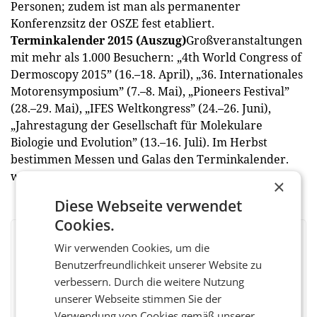
Personen; zudem ist man als permanenter
Konferenzsitz der OSZE fest etabliert.
Terminkalender 2015 (Auszug)
Großveranstaltungen
mit mehr als 1.000 Besuchern: „4th World Congress of
Dermoscopy 2015” (16.–18. April), „36. Internationales
Motorensymposium” (7.–8. Mai), „Pioneers Festival”
(28.–29. Mai), „IFES Weltkongress” (24.–26. Juni),
„Jahrestagung der Gesellschaft für Molekulare
Biologie und Evolution” (13.–16. Juli). Im Herbst
bestimmen Messen und Galas den Terminkalender.
www.hofburg.com
×
Diese Webseite verwendet
Cookies.
BEWERTEN SIE DIESEN ARTIKEL
Wir verwenden Cookies, um die
Benutzerfreundlichkeit unserer Website zu
verbessern. Durch die weitere Nutzung
unserer Webseite stimmen Sie der
Verwendung von Cookies gemäß unserer
Facebook
Twitter
Messenger
WhatsApp
LinkedIn
XING
Teilen