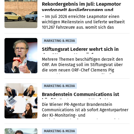
Rekordergebnis im Juli: Leapmotor
verdoppelt Auslieferungen und
überschreitet die 100.000er-Marke
– Im Juli 2026 erreichte Leapmotor einen
wichtigen Meilenstein und lieferte weltweit
101.267 Fahrzeuge aus, womit sich das
Ergebnis gegenüber Juli 2025 mehr als
verdoppelte (+102
MARKETING & MEDIA
Stiftungsrat Lederer wehrt sich in
den SN gegen Vorwürfe
Mehrere Themen beschäftigen derzeit den
ORF. Am Dienstag soll im Stiftungsrat über
die vom neuen ORF-Chef Clemens Pig
vorgeschlagenen Besetzungen für die
Direktionen abgestimmt werden.
MARKETING & MEDIA
Brandenstein Communications ist
künftig Partner von OtterlyAI
Die Wiener PR-Agentur Brandenstein
Communications ist ab sofort Agenturpartner
der KI-Monitoring- und
Optimierungsplattform OtterlyAI. Damit baut
die Agentur ihr Leistungsportfolio
MARKETING & MEDIA