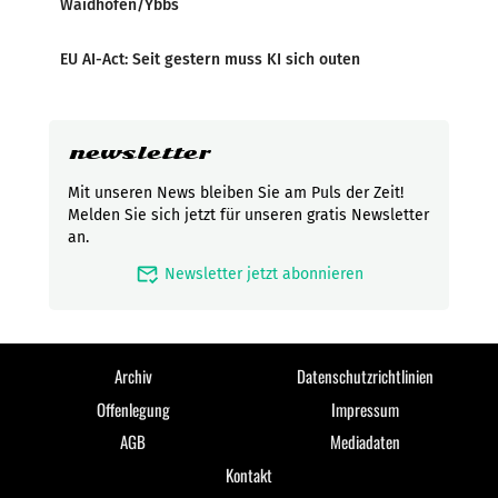
Waidhofen/Ybbs
EU AI-Act: Seit gestern muss KI sich outen
newsletter
Mit unseren News bleiben Sie am Puls der Zeit!
Melden Sie sich jetzt für unseren gratis Newsletter
an.
mark_email_read
Newsletter jetzt abonnieren
Archiv
Datenschutzrichtlinien
Offenlegung
Impressum
AGB
Mediadaten
Kontakt