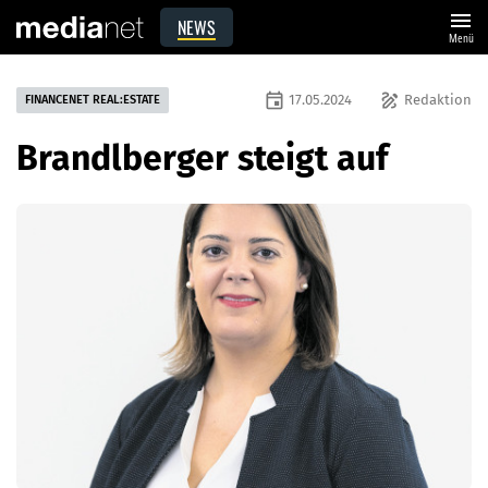
menu
NEWS
Menü
event
draw
17.05.2024
Redaktion
FINANCENET REAL:ESTATE
Brandlberger steigt auf