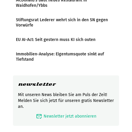
McDonald’s baut neues Restaurant in
Waidhofen/Ybbs
Stiftungsrat Lederer wehrt sich in den SN gegen
Vorwürfe
EU AI-Act: Seit gestern muss KI sich outen
Immobilien-Analyse: Eigentumsquote sinkt auf
Tiefstand
newsletter
Mit unseren News bleiben Sie am Puls der Zeit!
Melden Sie sich jetzt für unseren gratis Newsletter
an.
mark_email_read
Newsletter jetzt abonnieren