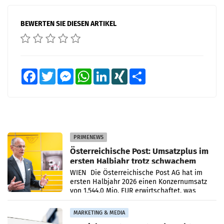
BEWERTEN SIE DIESEN ARTIKEL
Facebook
Twitter
Messenger
WhatsApp
LinkedIn
XING
Teilen
PRIMENEWS
Österreichische Post: Umsatzplus im
ersten Halbjahr trotz schwachem
Briefgeschäft
WIEN Die Österreichische Post AG hat im
ersten Halbjahr 2026 einen Konzernumsatz
von 1.544,0 Mio. EUR erwirtschaftet, was
einem Plus von 3,8 Prozent gegenüber dem
Vergleichszeitraum
MARKETING & MEDIA