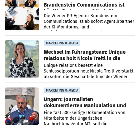
Brandenstein Communications ist
künftig Partner von OtterlyAI
Die Wiener PR-Agentur Brandenstein
Communications ist ab sofort Agenturpartner
der KI-Monitoring- und
Optimierungsplattform OtterlyAI. Damit baut
die Agentur ihr Leistungsportfolio
MARKETING & MEDIA
Wechsel im Führungsteam: Unique
relations holt Nicola Treitl in die
Geschäftsleitung
Unique relations besetzt eine
Schlüsselposition neu: Nicola Treitl verstärkt
ab sofort die Geschäftsleitung der Wiener
PR-Agentur an der Seite von Josef Kalina und
Anna Kalina-Mahr.
MARKETING & MEDIA
Ungarn: Journalisten
dokumentierten Manipulation und
Zensur
Eine fast 500-seitige Dokumentation von
Mitarbeitern der Ungarischen
Nachrichtenagentur MTI soll die
systematische Nachrichten-Manipulation und
Zensur bei der Agentur während der Zeit