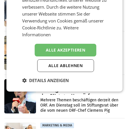
Benutzerfreundlichkeit unserer Website zu
Alles bereit für den Wechsel: Jürgen
verbessern. Durch die weitere Nutzung
Albrecht setzt ab 1.1.2027 auf Adeg
WIENER NEUDORF. – Die geplante
unserer Webseite stimmen Sie der
Zusammenarbeit zwischen Adeg und dem
Verwendung von Cookies gemäß unserer
Vorarlberger Kaufmann Jürgen Albrecht ist
Cookie-Richtlinie zu.
Weitere
kartellrechtlich freigegeben: Die
Bundeswettbewerbsbehörde und der
Informationen
Bundeskartellanwalt
MOBILITY BUSINESS
Rekordergebnis im Juli: Leapmotor
ALLE AKZEPTIEREN
verdoppelt Auslieferungen und
überschreitet die 100.000er-Marke
– Im Juli 2026 erreichte Leapmotor einen
wichtigen Meilenstein und lieferte weltweit
ALLE ABLEHNEN
101.267 Fahrzeuge aus, womit sich das
Ergebnis gegenüber Juli 2025 mehr als
verdoppelte (+102
DETAILS ANZEIGEN
MARKETING & MEDIA
Stiftungsrat Lederer wehrt sich in
den SN gegen Vorwürfe
Mehrere Themen beschäftigen derzeit den
ORF. Am Dienstag soll im Stiftungsrat über
die vom neuen ORF-Chef Clemens Pig
vorgeschlagenen Besetzungen für die
Direktionen abgestimmt werden.
MARKETING & MEDIA