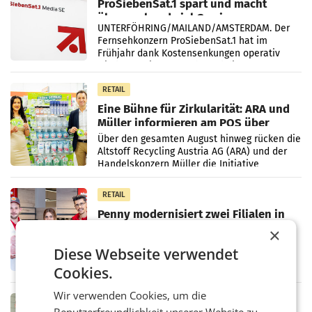
ProSiebenSat.1 spart und macht
überraschend viel Gewinn
UNTERFÖHRING/MAILAND/AMSTERDAM. Der
Fernsehkonzern ProSiebenSat.1 hat im
Frühjahr dank Kostensenkungen operativ
wieder Gewinn gemacht und die
Markterwartung deutlich übertroffen.
RETAIL
Eine Bühne für Zirkularität: ARA und
Müller informieren am POS über
Kreislauffähigkeit
Über den gesamten August hinweg rücken die
Altstoff Recycling Austria AG (ARA) und der
Handelskonzern Müller die Initiative
„Kreislauf-Helden“ in allen österreichischen
Müller-Filialen
RETAIL
Penny modernisiert zwei Filialen in
Ober- und Niederösterreich
×
WIENER NEUDORF. – Im Rahmen einer
Diese Webseite verwendet
laufenden Modernisierungsoffensive
erneuert Penny zwei Filialen in Nieder- und
Cookies.
Oberösterreich. Die beiden Standorte liegen
in Haag sowie im rund
Wir verwenden Cookies, um die
RETAIL