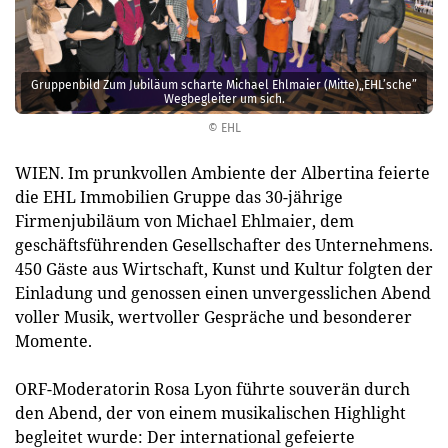
Gruppenbild Zum Jubiläum scharte Michael Ehlmaier (Mitte)„EHL’sche”
Wegbegleiter um sich.
© EHL
WIEN. Im prunkvollen Ambiente der Albertina feierte
die EHL Immobilien Gruppe das 30-jährige
Firmenjubiläum von Michael Ehlmaier, dem
geschäftsführenden Gesellschafter des Unternehmens.
450 Gäste aus Wirtschaft, Kunst und Kultur folgten der
Einladung und genossen einen unvergesslichen Abend
voller Musik, wertvoller Gespräche und besonderer
Momente.
ORF-Moderatorin Rosa Lyon führte souverän durch
den Abend, der von einem musikalischen Highlight
begleitet wurde: Der international gefeierte