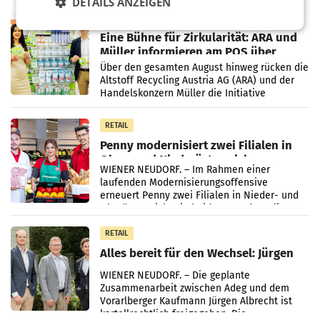
DETAILS ANZEIGEN
Markterwartung deutlich übertroffen.
RETAIL
Eine Bühne für Zirkularität: ARA und
Müller informieren am POS über
Kreislauffähigkeit
Über den gesamten August hinweg rücken die
Altstoff Recycling Austria AG (ARA) und der
Handelskonzern Müller die Initiative
„Kreislauf-Helden“ in allen österreichischen
Müller-Filialen
RETAIL
Penny modernisiert zwei Filialen in
Ober- und Niederösterreich
WIENER NEUDORF. – Im Rahmen einer
laufenden Modernisierungsoffensive
erneuert Penny zwei Filialen in Nieder- und
Oberösterreich. Die beiden Standorte liegen
in Haag sowie im rund
RETAIL
Alles bereit für den Wechsel: Jürgen
Albrecht setzt ab 1.1.2027 auf Adeg
WIENER NEUDORF. – Die geplante
Zusammenarbeit zwischen Adeg und dem
Vorarlberger Kaufmann Jürgen Albrecht ist
kartellrechtlich freigegeben: Die