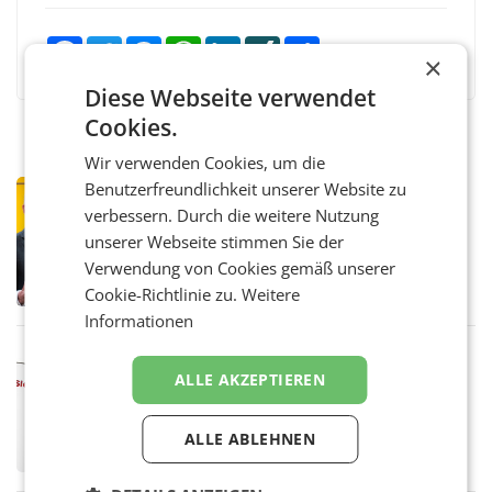
Facebook
Twitter
Messenger
WhatsApp
LinkedIn
XING
Teilen
×
Diese Webseite verwendet
Cookies.
Wir verwenden Cookies, um die
Benutzerfreundlichkeit unserer Website zu
PRIMENEWS
verbessern. Durch die weitere Nutzung
Österreichische Post: Umsatzplus im
ersten Halbjahr trotz schwachem
unserer Webseite stimmen Sie der
Briefgeschäft
WIEN Die Österreichische Post AG hat im
Verwendung von Cookies gemäß unserer
ersten Halbjahr 2026 einen Konzernumsatz
Cookie-Richtlinie zu.
Weitere
von 1.544,0 Mio. EUR erwirtschaftet, was
Informationen
einem Plus von 3,8 Prozent gegenüber dem
Vergleichszeitraum
MARKETING & MEDIA
ALLE AKZEPTIEREN
ProSiebenSat.1 spart und macht
überraschend viel Gewinn
UNTERFÖHRING/MAILAND/AMSTERDAM. Der
ALLE ABLEHNEN
Fernsehkonzern ProSiebenSat.1 hat im
Frühjahr dank Kostensenkungen operativ
wieder Gewinn gemacht und die