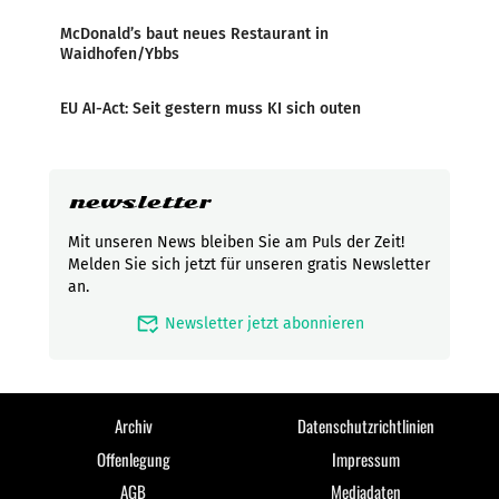
McDonald’s baut neues Restaurant in
Waidhofen/Ybbs
EU AI-Act: Seit gestern muss KI sich outen
newsletter
Mit unseren News bleiben Sie am Puls der Zeit!
Melden Sie sich jetzt für unseren gratis Newsletter
an.
mark_email_read
Newsletter jetzt abonnieren
Archiv
Datenschutzrichtlinien
Offenlegung
Impressum
AGB
Mediadaten