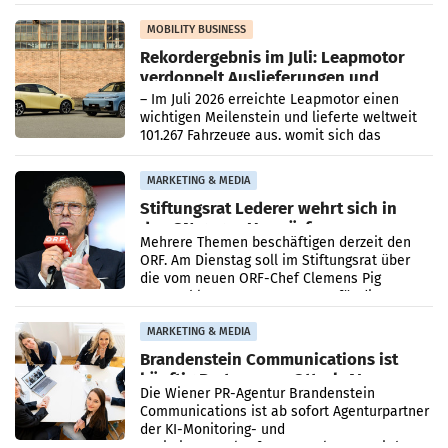
Bundeswettbewerbsbehörde und der
Bundeskartellanwalt
MOBILITY BUSINESS
Rekordergebnis im Juli: Leapmotor
verdoppelt Auslieferungen und
überschreitet die 100.000er-Marke
– Im Juli 2026 erreichte Leapmotor einen
wichtigen Meilenstein und lieferte weltweit
101.267 Fahrzeuge aus, womit sich das
Ergebnis gegenüber Juli 2025 mehr als
verdoppelte (+102
MARKETING & MEDIA
Stiftungsrat Lederer wehrt sich in
den SN gegen Vorwürfe
Mehrere Themen beschäftigen derzeit den
ORF. Am Dienstag soll im Stiftungsrat über
die vom neuen ORF-Chef Clemens Pig
vorgeschlagenen Besetzungen für die
Direktionen abgestimmt werden.
MARKETING & MEDIA
Brandenstein Communications ist
künftig Partner von OtterlyAI
Die Wiener PR-Agentur Brandenstein
Communications ist ab sofort Agenturpartner
der KI-Monitoring- und
Optimierungsplattform OtterlyAI. Damit baut