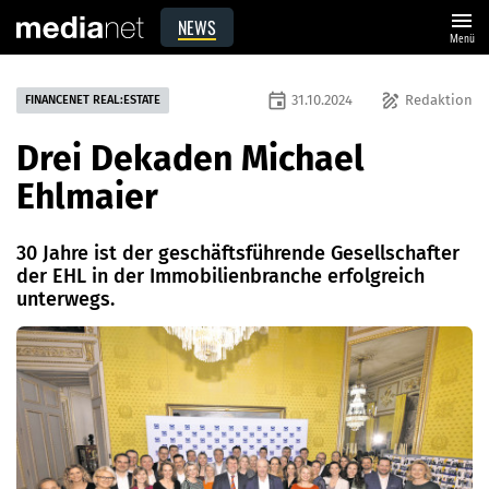
menu
NEWS
Menü
event
draw
31.10.2024
Redaktion
FINANCENET REAL:ESTATE
Drei Dekaden Michael
Ehlmaier
30 Jahre ist der geschäftsführende Gesellschafter
der EHL in der Immobilienbranche erfolgreich
unterwegs.