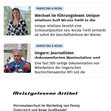
die Agentur ihr Leistungsportfolio
MARKETING & MEDIA
Wechsel im Führungsteam: Unique
relations holt Nicola Treitl in die
Geschäftsleitung
Unique relations besetzt eine
Schlüsselposition neu: Nicola Treitl verstärkt
ab sofort die Geschäftsleitung der Wiener
PR-Agentur an der Seite von Josef Kalina und
Anna Kalina-Mahr.
MARKETING & MEDIA
Ungarn: Journalisten
dokumentierten Manipulation und
Zensur
Eine fast 500-seitige Dokumentation von
Mitarbeitern der Ungarischen
Nachrichtenagentur MTI soll die
systematische Nachrichten-Manipulation und
Zensur bei der Agentur während der Zeit
Meistgelesene Artikel
Personalwechsel im Marketing von Penny
Österreich und Rewe Großhandel