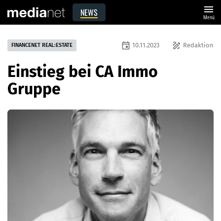
menu
NEWS
Menü
event
draw
10.11.2023
Redaktion
FINANCENET REAL:ESTATE
Einstieg bei CA Immo
Gruppe