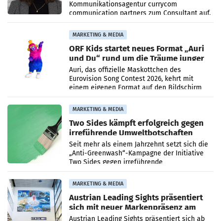
Kommunikationsagentur currycom
communication partners zum Consultant auf.
Die 27-jährige Beraterin betreut Kundinnen
und Kunden in den Bereichen
MARKETING & MEDIA
ORF Kids startet neues Format „Auri
und Du“ rund um die Träume junger
Menschen
Auri, das offizielle Maskottchen des
Eurovision Song Contest 2026, kehrt mit
einem eigenen Format auf den Bildschirm
zurück. In der neuen Sendung „Auri und Du“
bei ORF Kids steht
MARKETING & MEDIA
Two Sides kämpft erfolgreich gegen
irreführende Umweltbotschaften
beim Papiereinsatz
Seit mehr als einem Jahrzehnt setzt sich die
„Anti-Greenwash“-Kampagne der Initiative
Two Sides gegen irreführende
Umweltaussagen bei Papierkommunikation
und papierbasierten Verpackungen
MARKETING & MEDIA
Austrian Leading Sights präsentiert
sich mit neuer Markenpräsenz am
Flughafen Wien
Austrian Leading Sights präsentiert sich ab