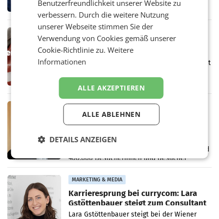
Benutzerfreundlichkeit unserer Website zu
den Rivalen Paramount wird noch lange in
verbessern. Durch die weitere Nutzung
der Schwebe bleiben. Eine Richterin setzte
den Prozess zu
unserer Webseite stimmen Sie der
MARKETING & MEDIA
Verwendung von Cookies gemäß unserer
Werbe Akademie startet neue
Cookie-Richtlinie zu.
Weitere
Imagekampagne rund um Praxisnähe
Informationen
Unter dem Slogan „Näher dran geht nicht. Mit
einer praxisorientierten Ausbildung an der
Werbe Akademie“ hat die
ALLE AKZEPTIEREN
Bildungseinrichtung des WIFI Wien eine neue
Imagekampagne gestartet.
MARKETING & MEDIA
ALLE ABLEHNEN
Halbjahresbilanz cine.ma:
Österreichs Kinos verzeichnen
400.000 Besucher mehr
DETAILS ANZEIGEN
Das österreichische Kino setzt seinen
positiven Wachstumskurs fort. Mit einer rund
400.000 Besucherinnen und Besucher
höheren Nettoreichweite im ersten Halbjahr
2026 gegenüber dem
MARKETING & MEDIA
Karrieresprung bei currycom: Lara
Gstöttenbauer steigt zum Consultant
auf
Lara Gstöttenbauer steigt bei der Wiener