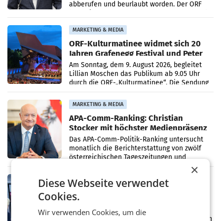
abberufen und beurlaubt worden. Der ORF
bestätigte gegenüber der APA entsprechende
Medienberichte.
MARKETING & MEDIA
ORF-Kulturmatinee widmet sich 20
Jahren Grafenegg Festival und Peter
Simonischek
Am Sonntag, dem 9. August 2026, begleitet
Lillian Moschen das Publikum ab 9.05 Uhr
durch die ORF-„Kulturmatinee“. Die Sendung
startet mit der Dokumentation „20 Jahre
Grafenegg
MARKETING & MEDIA
APA-Comm-Ranking: Christian
Stocker mit höchster Medienpräsenz
im Juli
Das APA-Comm-Politik-Ranking untersucht
monatlich die Berichterstattung von zwölf
österreichischen Tageszeitungen und
×
analysiert, welche Politikerinnen und
Politiker Österreichs die
MARKETING & MEDIA
Diese Webseite verwendet
Prozess zu Warner-Übernahme erst
Cookies.
im März 2027
LOS ANGELES Die geplante Übernahme des
Wir verwenden Cookies, um die
Hollywood-Urgesteins Warner Brothers durch