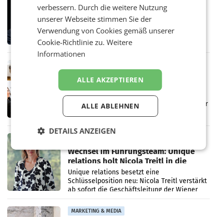
Stiftungsrat Lederer wehrt sich in
verbessern. Durch die weitere Nutzung
den SN gegen Vorwürfe
unserer Webseite stimmen Sie der
Mehrere Themen beschäftigen derzeit den
Verwendung von Cookies gemäß unserer
ORF. Am Dienstag soll im Stiftungsrat über
die vom neuen ORF-Chef Clemens Pig
Cookie-Richtlinie zu.
Weitere
vorgeschlagenen Besetzungen für die
Informationen
Direktionen abgestimmt werden.
MARKETING & MEDIA
Brandenstein Communications ist
ALLE AKZEPTIEREN
künftig Partner von OtterlyAI
Die Wiener PR-Agentur Brandenstein
Communications ist ab sofort Agenturpartner
ALLE ABLEHNEN
der KI-Monitoring- und
Optimierungsplattform OtterlyAI. Damit baut
die Agentur ihr Leistungsportfolio
DETAILS ANZEIGEN
MARKETING & MEDIA
Wechsel im Führungsteam: Unique
relations holt Nicola Treitl in die
Geschäftsleitung
Unique relations besetzt eine
Schlüsselposition neu: Nicola Treitl verstärkt
ab sofort die Geschäftsleitung der Wiener
PR-Agentur an der Seite von Josef Kalina und
Anna Kalina-Mahr.
MARKETING & MEDIA