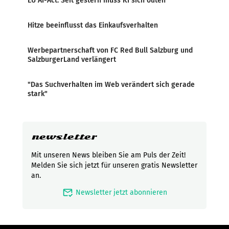
EU AI-Act: Seit gestern muss KI sich outen
Hitze beeinflusst das Einkaufsverhalten
Werbepartnerschaft von FC Red Bull Salzburg und
SalzburgerLand verlängert
"Das Suchverhalten im Web verändert sich gerade
stark"
newsletter
Mit unseren News bleiben Sie am Puls der Zeit!
Melden Sie sich jetzt für unseren gratis Newsletter
an.
mark_email_read
Newsletter jetzt abonnieren