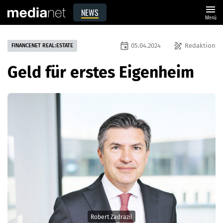
menu
NEWS
Menü
event
draw
05.04.2024
Redaktion
FINANCENET REAL:ESTATE
Geld für erstes Eigenheim
Robert Zadrazil