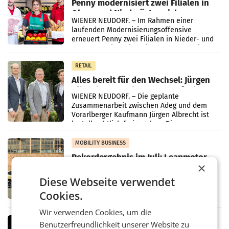
Penny modernisiert zwei Filialen in
Ober- und Niederösterreich
WIENER NEUDORF. – Im Rahmen einer
laufenden Modernisierungsoffensive
erneuert Penny zwei Filialen in Nieder- und
Oberösterreich. Die beiden Standorte liegen
in Haag sowie im rund
RETAIL
Alles bereit für den Wechsel: Jürgen
Albrecht setzt ab 1.1.2027 auf Adeg
WIENER NEUDORF. – Die geplante
Zusammenarbeit zwischen Adeg und dem
Vorarlberger Kaufmann Jürgen Albrecht ist
kartellrechtlich freigegeben: Die
Bundeswettbewerbsbehörde und der
Bundeskartellanwalt
MOBILITY BUSINESS
Rekordergebnis im Juli: Leapmotor
×
verdoppelt Auslieferungen und
überschreitet die 100.000er-Marke
– Im Juli 2026 erreichte Leapmotor einen
Diese Webseite verwendet
wichtigen Meilenstein und lieferte weltweit
Cookies.
101.267 Fahrzeuge aus, womit sich das
Ergebnis gegenüber Juli 2025 mehr als
Wir verwenden Cookies, um die
verdoppelte (+102
MARKETING & MEDIA
Benutzerfreundlichkeit unserer Website zu