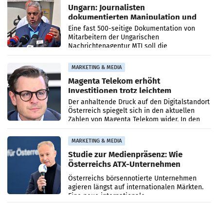
Ungarn: Journalisten
dokumentierten Manipulation und
Zensur
Eine fast 500-seitige Dokumentation von
Mitarbeitern der Ungarischen
Nachrichtenagentur MTI soll die
systematische Nachrichten-Manipulation und
Zensur bei der Agentur während der Zeit
MARKETING & MEDIA
Magenta Telekom erhöht
Investitionen trotz leichtem
Umsatzrückgang
Der anhaltende Druck auf den Digitalstandort
Österreich spiegelt sich in den aktuellen
Zahlen von Magenta Telekom wider. In den
ersten sechs Monaten des laufenden Jahres
verzeichnete
MARKETING & MEDIA
Studie zur Medienpräsenz: Wie
Österreichs ATX-Unternehmen
international wahrgenommen
Österreichs börsennotierte Unternehmen
werden
agieren längst auf internationalen Märkten.
Eine neue internationale
Medienresonanzanalyse untersucht die
weltweite Berichterstattung über