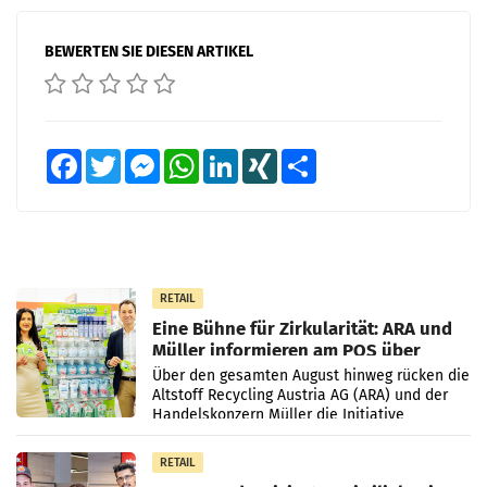
BEWERTEN SIE DIESEN ARTIKEL
Facebook
Twitter
Messenger
WhatsApp
LinkedIn
XING
Teilen
RETAIL
Eine Bühne für Zirkularität: ARA und
Müller informieren am POS über
Kreislauffähigkeit
Über den gesamten August hinweg rücken die
Altstoff Recycling Austria AG (ARA) und der
Handelskonzern Müller die Initiative
„Kreislauf-Helden“ in allen österreichischen
Müller-Filialen
RETAIL