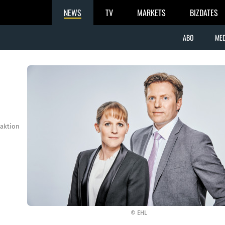
NEWS
TV
MARKETS
BIZDATES
ABO
MED
aktion
© EHL