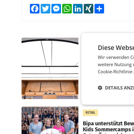
Facebook
Twitter
Messenger
WhatsApp
LinkedIn
XING
Teilen
MARKETING & MEDIA
Diese Webse
Pilnacek-U-Ausschus
Wir verwenden Co
Presserat fordert se
weitere Nutzung 
Berichterstattung
Cookie-Richtlinie
WIEN Der Presserat ford
Medienvertreter dazu au
DETAILS ANZ
U-Ausschuss zu den
Ermittlungen rund um d
Ableben des Ex-Sektions
im Justizministerium, Chr
RETAIL
Pilnacek, auf sensible
Bipa unterstützt Be
Kids Sommercamps 