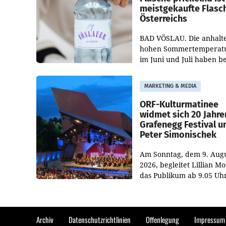
meistgekaufte Flasc
Österreichs
BAD VÖSLAU. Die anhalt
hohen Sommertemperat
im Juni und Juli haben b
niederösterreichischen
Getränkehersteller Vösla
MARKETING & MEDIA
deutlichen Absatzzuwäc
geführt. Während
ORF-Kulturmatinee
widmet sich 20 Jahre
Grafenegg Festival u
Peter Simonischek
Am Sonntag, dem 9. Aug
2026, begleitet Lillian M
das Publikum ab 9.05 Uh
durch die ORF-
„Kulturmatinee“. Die Se
startet mit der Dokument
„20 Jahre Grafenegg
Archiv
Datenschutzrichtlinien
Offenlegung
Impressum