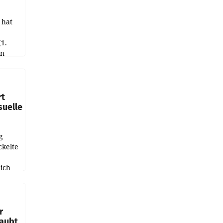
 hat
(1.
in
haftet.
leich
rt
suelle
g
ckelte
ich
e
r
laubt