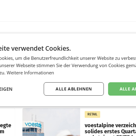
MARKETING & MEDIA
ite verwendet Cookies.
s -
Stiftungsrat Lederer
okies, um die Benutzerfreundlichkeit unserer Website zu verbes
nsible
wehrt sich in den SN
unserer Webseite stimmen Sie der Verwendung von Cookies gem
gegen Vorwürfe
 zu.
Weitere Informationen
ert
Mehrere Themen beschä
f, im
derzeit den ORF. Am Die
EIGEN
ALLE ABLEHNEN
ALLE A
soll im Stiftungsrat über 
as
vom neuen ORF-Chef Cl
chefs
Pig vorgeschlagenen
istian
Besetzungen für die
RETAIL
Direktionen abgestimmt
werden.
wegte
voestalpine verzeic
im
solides erstes Quart