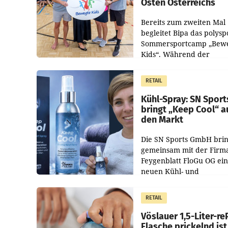
Osten Österreichs
Bereits zum zweiten Mal
begleitet Bipa das polysp
Sommersportcamp „Bew
Kids“. Während der
Campwochen in den Mon
Juli und August versorgt
RETAIL
Unternehmen Kinder so
Kühl-Spray: SN Sport
bringt „Keep Cool“ a
den Markt
Die SN Sports GmbH brin
gemeinsam mit der Firm
Feygenblatt FloGu OG ei
neuen Kühl- und
Regenerations-Spray auf
Markt. Das Produkt nam
RETAIL
„Keep Cool“ ist zu 100 Pr
Vöslauer 1,5-Liter-re
Flasche prickelnd ist