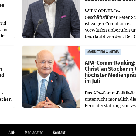
he
WIEN ORF-III-Co-
Geschäftsführer Peter S
end
ist wegen Compliance-
uren
Vorwürfen abberufen u
eim
beurlaubt worden. Der 
bestätigte gegenüber de
uer zu
entsprechende
MARKETING & MEDIA
hsen
Medienberichte.
APA-Comm-Ranking:
n
Christian Stocker mi
nd
höchster Medienprä
im Juli
ust
Das APA-Comm-Politik-R
oschen
untersucht monatlich di
r
Berichterstattung von zw
österreichischen
ndung
Tageszeitungen und anal
ation
welche Politikerinnen u
Politiker Österreichs die
AGB
Mediadaten
Kontakt