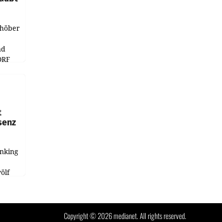
chöber
nd
ORF
r APA
t
senz
anking
e
ölf
ysiert,
nd
Copyright © 2026 medianet. All rights reserved.