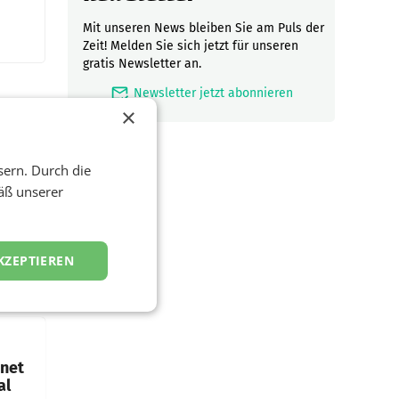
Mit unseren News bleiben Sie am Puls der
Zeit! Melden Sie sich jetzt für unseren
gratis Newsletter an.
mark_email_read
Newsletter jetzt abonnieren
×
sern. Durch die
äß unserer
ftigen
nstag
KZEPTIEREN
die
emens
hnet
al