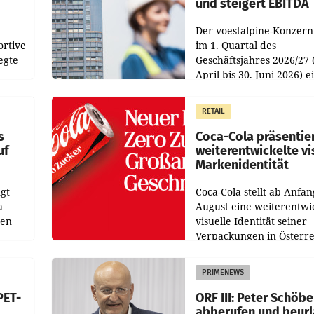
und steigert EBITDA
Der voestalpine-Konzern
ortive
im 1. Quartal des
egte
Geschäftsjahres 2026/27 
April bis 30. Juni 2026) e
aten
solides Ergebnis erwirtsc
 das
Der Umsatz stieg im Verg
RETAIL
wie
zur Vorjahresperiode
s
Coca-Cola präsentie
uf
weiterentwickelte vi
Markenidentität
gt
Coca-Cola stellt ab Anfan
a
August eine weiterentwi
nen
visuelle Identität seiner
Verpackungen in Österre
 den
vor. Im Mittelpunkt des
ens
Redesigns stehen zentral
PRIMENEWS
ozent
Gestaltungselemente
PET-
ORF III: Peter Schöbe
abberufen und beur