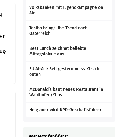
Volksbanken mit Jugendkampagne on
Air
g
Tchibo bringt Ube-Trend nach
Österreich
ker
Best Lunch zeichnet beliebte
ung
Mittagslokale aus
2
EU AI-Act: Seit gestern muss KI sich
outen
McDonald’s baut neues Restaurant in
Waidhofen/Ybbs
Heiglauer wird DPD-Geschäftsführer
newsletter