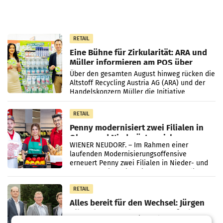
RETAIL
Eine Bühne für Zirkularität: ARA und
Müller informieren am POS über
Kreislauffähigkeit
Über den gesamten August hinweg rücken die
Altstoff Recycling Austria AG (ARA) und der
Handelskonzern Müller die Initiative
„Kreislauf-Helden“ in allen österreichischen
Müller-Filialen
RETAIL
Penny modernisiert zwei Filialen in
Ober- und Niederösterreich
WIENER NEUDORF. – Im Rahmen einer
laufenden Modernisierungsoffensive
erneuert Penny zwei Filialen in Nieder- und
Oberösterreich. Die beiden Standorte liegen
in Haag sowie im rund
RETAIL
Alles bereit für den Wechsel: Jürgen
Albrecht setzt ab 1.1.2027 auf Adeg
WIENER NEUDORF. – Die geplante