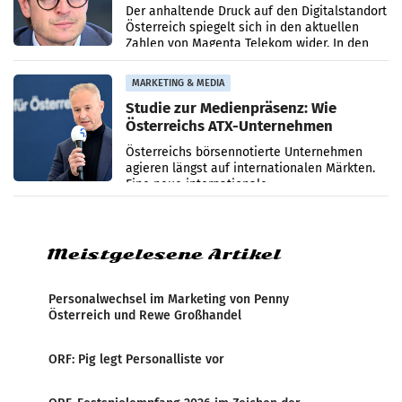
Umsatzrückgang
Der anhaltende Druck auf den Digitalstandort
Österreich spiegelt sich in den aktuellen
Zahlen von Magenta Telekom wider. In den
ersten sechs Monaten des laufenden Jahres
verzeichnete
MARKETING & MEDIA
Studie zur Medienpräsenz: Wie
Österreichs ATX-Unternehmen
international wahrgenommen
Österreichs börsennotierte Unternehmen
werden
agieren längst auf internationalen Märkten.
Eine neue internationale
Medienresonanzanalyse untersucht die
weltweite Berichterstattung über
Meistgelesene Artikel
Personalwechsel im Marketing von Penny
Österreich und Rewe Großhandel
ORF: Pig legt Personalliste vor