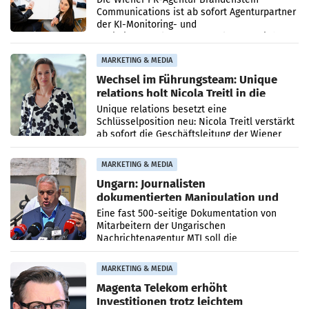
Communications ist ab sofort Agenturpartner
der KI-Monitoring- und
Optimierungsplattform OtterlyAI. Damit baut
die Agentur ihr Leistungsportfolio
MARKETING & MEDIA
Wechsel im Führungsteam: Unique
relations holt Nicola Treitl in die
Geschäftsleitung
Unique relations besetzt eine
Schlüsselposition neu: Nicola Treitl verstärkt
ab sofort die Geschäftsleitung der Wiener
PR-Agentur an der Seite von Josef Kalina und
Anna Kalina-Mahr.
MARKETING & MEDIA
Ungarn: Journalisten
dokumentierten Manipulation und
Zensur
Eine fast 500-seitige Dokumentation von
Mitarbeitern der Ungarischen
Nachrichtenagentur MTI soll die
systematische Nachrichten-Manipulation und
Zensur bei der Agentur während der Zeit
MARKETING & MEDIA
Magenta Telekom erhöht
Investitionen trotz leichtem