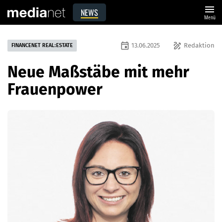
menu
NEWS
Menü
event
draw
13.06.2025
Redaktion
FINANCENET REAL:ESTATE
Neue Maßstäbe mit mehr
Frauenpower