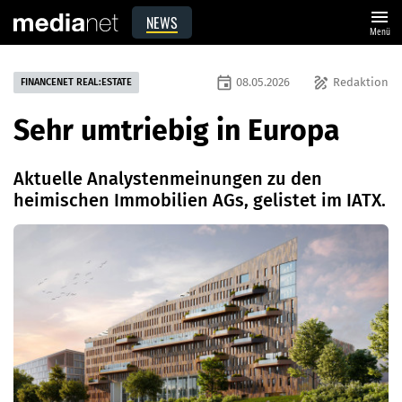
menu
NEWS
Menü
event
draw
08.05.2026
Redaktion
FINANCENET REAL:ESTATE
Sehr umtriebig in Europa
Aktuelle Analystenmeinungen zu den
heimischen Immobilien AGs, gelistet im IATX.