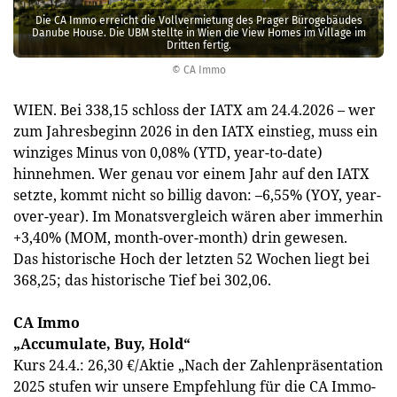
Die CA Immo erreicht die Vollvermietung des Prager Bürogebäudes
Danube House. Die UBM stellte in Wien die View Homes im Village im
Dritten fertig.
© CA Immo
WIEN. Bei 338,15 schloss der IATX am 24.4.2026 – wer
zum Jahresbeginn 2026 in den IATX einstieg, muss ein
winziges Minus von 0,08% (YTD, year-to-date)
hinnehmen. Wer genau vor einem Jahr auf den IATX
setzte, kommt nicht so billig davon: –6,55% (YOY, year-
over-year). Im Monatsvergleich wären aber immerhin
+3,40% (MOM, month-over-month) drin gewesen.
Das historische Hoch der ­letzten 52 Wochen liegt bei
368,25; das historische Tief bei 302,06.
CA Immo
„Accumulate, Buy, Hold“
Kurs 24.4.: 26,30 €/Aktie „Nach der Zahlenpräsentation
2025 stufen wir unsere Empfehlung für die CA Immo-