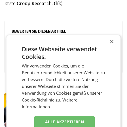
Erste Group Research. (hk)
BEWERTEN SIE DIESEN ARTIKEL
×
Diese Webseite verwendet
Cookies.
Facebook
Twitter
Messenger
WhatsApp
LinkedIn
XING
Teilen
Wir verwenden Cookies, um die
Benutzerfreundlichkeit unserer Website zu
verbessern. Durch die weitere Nutzung
unserer Webseite stimmen Sie der
Verwendung von Cookies gemäß unserer
PRIMENEWS
Cookie-Richtlinie zu.
Weitere
Österreichische Post: Umsatzplus im
Informationen
ersten Halbjahr trotz schwachem
Briefgeschäft
WIEN Die Österreichische Post AG hat im
ersten Halbjahr 2026 einen Konzernumsatz
ALLE AKZEPTIEREN
von 1.544,0 Mio. EUR erwirtschaftet, was