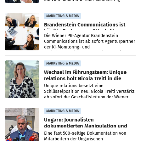
vorgeschlagenen Besetzungen für die
Direktionen abgestimmt werden.
MARKETING & MEDIA
Brandenstein Communications ist
künftig Partner von OtterlyAI
Die Wiener PR-Agentur Brandenstein
Communications ist ab sofort Agenturpartner
der KI-Monitoring- und
Optimierungsplattform OtterlyAI. Damit baut
die Agentur ihr Leistungsportfolio
MARKETING & MEDIA
Wechsel im Führungsteam: Unique
relations holt Nicola Treitl in die
Geschäftsleitung
Unique relations besetzt eine
Schlüsselposition neu: Nicola Treitl verstärkt
ab sofort die Geschäftsleitung der Wiener
PR-Agentur an der Seite von Josef Kalina und
Anna Kalina-Mahr.
MARKETING & MEDIA
Ungarn: Journalisten
dokumentierten Manipulation und
Zensur
Eine fast 500-seitige Dokumentation von
Mitarbeitern der Ungarischen