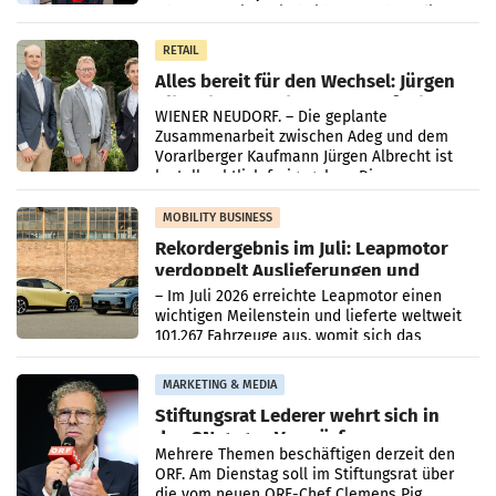
Oberösterreich. Die beiden Standorte liegen
in Haag sowie im rund
RETAIL
Alles bereit für den Wechsel: Jürgen
Albrecht setzt ab 1.1.2027 auf Adeg
WIENER NEUDORF. – Die geplante
Zusammenarbeit zwischen Adeg und dem
Vorarlberger Kaufmann Jürgen Albrecht ist
kartellrechtlich freigegeben: Die
Bundeswettbewerbsbehörde und der
Bundeskartellanwalt
MOBILITY BUSINESS
Rekordergebnis im Juli: Leapmotor
verdoppelt Auslieferungen und
überschreitet die 100.000er-Marke
– Im Juli 2026 erreichte Leapmotor einen
wichtigen Meilenstein und lieferte weltweit
101.267 Fahrzeuge aus, womit sich das
Ergebnis gegenüber Juli 2025 mehr als
verdoppelte (+102
MARKETING & MEDIA
Stiftungsrat Lederer wehrt sich in
den SN gegen Vorwürfe
Mehrere Themen beschäftigen derzeit den
ORF. Am Dienstag soll im Stiftungsrat über
die vom neuen ORF-Chef Clemens Pig