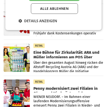
einem Plus von 3,8 Prozent gegenüber dem
Vergleichszeitraum
ALLE ABLEHNEN
MARKETING & MEDIA
ProSiebenSat.1 spart und macht
DETAILS ANZEIGEN
überraschend viel Gewinn
UNTERFÖHRING/MAILAND/AMSTERDAM. Der
Fernsehkonzern ProSiebenSat.1 hat im
Frühjahr dank Kostensenkungen operativ
wieder Gewinn gemacht und die
Markterwartung deutlich übertroffen.
RETAIL
Eine Bühne für Zirkularität: ARA und
Müller informieren am POS über
Kreislauffähigkeit
Über den gesamten August hinweg rücken die
Altstoff Recycling Austria AG (ARA) und der
Handelskonzern Müller die Initiative
„Kreislauf-Helden“ in allen österreichischen
Müller-Filialen
RETAIL
Penny modernisiert zwei Filialen in
Ober- und Niederösterreich
WIENER NEUDORF. – Im Rahmen einer
laufenden Modernisierungsoffensive
erneuert Penny zwei Filialen in Nieder- und