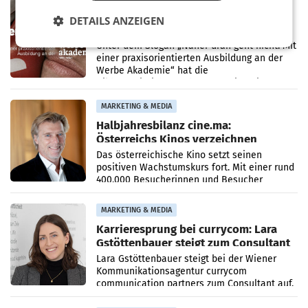
MARKETING & MEDIA
DETAILS ANZEIGEN
Werbe Akademie startet neue
Imagekampagne rund um Praxisnähe
Unter dem Slogan „Näher dran geht nicht. Mit
einer praxisorientierten Ausbildung an der
Werbe Akademie“ hat die
Bildungseinrichtung des WIFI Wien eine neue
Imagekampagne gestartet.
MARKETING & MEDIA
Halbjahresbilanz cine.ma:
Österreichs Kinos verzeichnen
400.000 Besucher mehr
Das österreichische Kino setzt seinen
positiven Wachstumskurs fort. Mit einer rund
400.000 Besucherinnen und Besucher
höheren Nettoreichweite im ersten Halbjahr
2026 gegenüber dem
MARKETING & MEDIA
Karrieresprung bei currycom: Lara
Gstöttenbauer steigt zum Consultant
auf
Lara Gstöttenbauer steigt bei der Wiener
Kommunikationsagentur currycom
communication partners zum Consultant auf.
Die 27-jährige Beraterin betreut Kundinnen