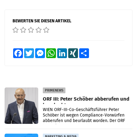
BEWERTEN SIE DIESEN ARTIKEL
Facebook
Twitter
Messenger
WhatsApp
LinkedIn
XING
Teilen
PRIMENEWS
ORF III: Peter Schöber abberufen und
beurlaubt
WIEN ORF-III-Co-Geschäftsführer Peter
Schöber ist wegen Compliance-Vorwürfen
abberufen und beurlaubt worden. Der ORF
bestätigte gegenüber der APA entsprechende
Medienberichte.
MARKETING & MEDIA