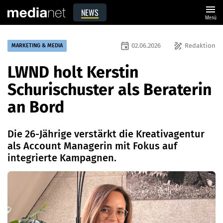
menu
NEWS
Menü
event
draw
02.06.2026
Redaktion
MARKETING & MEDIA
LWND holt Kerstin
Schurischuster als Beraterin
an Bord
Die 26-Jährige verstärkt die Kreativagentur
als Account Managerin mit Fokus auf
integrierte Kampagnen.