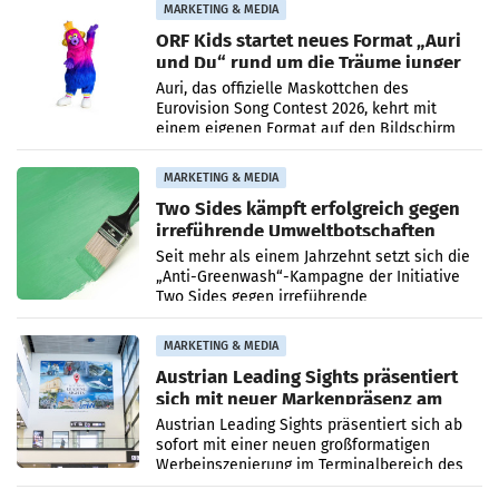
und Kunden in den Bereichen
MARKETING & MEDIA
ORF Kids startet neues Format „Auri
und Du“ rund um die Träume junger
Menschen
Auri, das offizielle Maskottchen des
Eurovision Song Contest 2026, kehrt mit
einem eigenen Format auf den Bildschirm
zurück. In der neuen Sendung „Auri und Du“
bei ORF Kids steht
MARKETING & MEDIA
Two Sides kämpft erfolgreich gegen
irreführende Umweltbotschaften
beim Papiereinsatz
Seit mehr als einem Jahrzehnt setzt sich die
„Anti-Greenwash“-Kampagne der Initiative
Two Sides gegen irreführende
Umweltaussagen bei Papierkommunikation
und papierbasierten Verpackungen
MARKETING & MEDIA
Austrian Leading Sights präsentiert
sich mit neuer Markenpräsenz am
Flughafen Wien
Austrian Leading Sights präsentiert sich ab
sofort mit einer neuen großformatigen
Werbeinszenierung im Terminalbereich des
Flughafen Wien. Die Präsenz befindet sich im