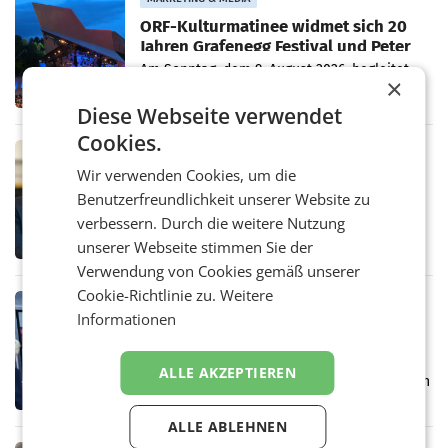
ORF-Kulturmatinee widmet sich 20
Jahren Grafenegg Festival und Peter
Simonischek
Am Sonntag, dem 9. August 2026, begleitet
×
Lillian Moschen das Publikum ab 9.05 Uhr
durch die ORF-„Kulturmatinee“. Die Sendung
Diese Webseite verwendet
startet mit der Dokumentation „20 Jahre
Cookies.
Grafenegg
MARKETING & MEDIA
Wir verwenden Cookies, um die
APA-Comm-Ranking: Christian
Stocker mit höchster Medienpräsenz
Benutzerfreundlichkeit unserer Website zu
im Juli
Das APA-Comm-Politik-Ranking untersucht
verbessern. Durch die weitere Nutzung
monatlich die Berichterstattung von zwölf
unserer Webseite stimmen Sie der
österreichischen Tageszeitungen und
Verwendung von Cookies gemäß unserer
analysiert, welche Politikerinnen und
Politiker Österreichs die
Cookie-Richtlinie zu.
Weitere
MARKETING & MEDIA
Informationen
Prozess zu Warner-Übernahme erst
im März 2027
LOS ANGELES Die geplante Übernahme des
ALLE AKZEPTIEREN
Hollywood-Urgesteins Warner Brothers durch
den Rivalen Paramount wird noch lange in
der Schwebe bleiben. Eine Richterin setzte
ALLE ABLEHNEN
den Prozess zu