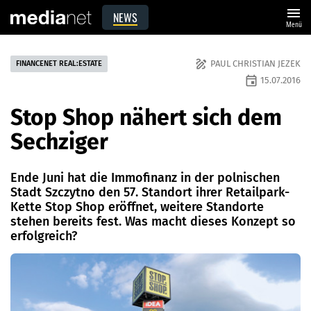
menu
NEWS
Menü
draw
PAUL CHRISTIAN JEZEK
FINANCENET REAL:ESTATE
event
15.07.2016
Stop Shop nähert sich dem
Sechziger
Ende Juni hat die Immofinanz in der polnischen
Stadt Szczytno den 57. Standort ihrer Retailpark-
Kette Stop Shop eröffnet, weitere Stand­orte
stehen bereits fest. Was macht dieses Konzept so
erfolgreich?