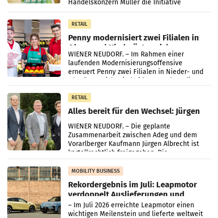
Handelskonzern Müller die Initiative
„Kreislauf-Helden“ in allen österreichischen
Müller-Filialen
RETAIL
Penny modernisiert zwei Filialen in
Ober- und Niederösterreich
WIENER NEUDORF. – Im Rahmen einer
laufenden Modernisierungsoffensive
erneuert Penny zwei Filialen in Nieder- und
Oberösterreich. Die beiden Standorte liegen
in Haag sowie im rund
RETAIL
Alles bereit für den Wechsel: Jürgen
Albrecht setzt ab 1.1.2027 auf Adeg
WIENER NEUDORF. – Die geplante
Zusammenarbeit zwischen Adeg und dem
Vorarlberger Kaufmann Jürgen Albrecht ist
kartellrechtlich freigegeben: Die
Bundeswettbewerbsbehörde und der
Bundeskartellanwalt
MOBILITY BUSINESS
Rekordergebnis im Juli: Leapmotor
verdoppelt Auslieferungen und
überschreitet die 100.000er-Marke
– Im Juli 2026 erreichte Leapmotor einen
wichtigen Meilenstein und lieferte weltweit