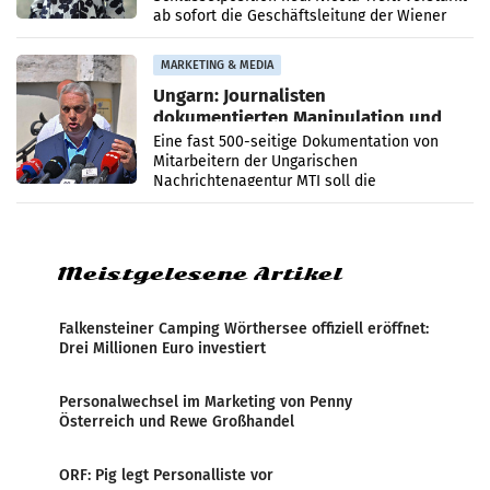
ab sofort die Geschäftsleitung der Wiener
PR-Agentur an der Seite von Josef Kalina und
Anna Kalina-Mahr.
MARKETING & MEDIA
Ungarn: Journalisten
dokumentierten Manipulation und
Zensur
Eine fast 500-seitige Dokumentation von
Mitarbeitern der Ungarischen
Nachrichtenagentur MTI soll die
systematische Nachrichten-Manipulation und
Zensur bei der Agentur während der Zeit
Meistgelesene Artikel
Falkensteiner Camping Wörthersee offiziell eröffnet:
Drei Millionen Euro investiert
Personalwechsel im Marketing von Penny
Österreich und Rewe Großhandel
ORF: Pig legt Personalliste vor