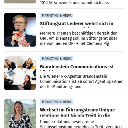
101.267 Fahrzeuge aus, womit sich das
Ergebnis gegenüber Juli 2025 mehr als
verdoppelte (+102
MARKETING & MEDIA
Stiftungsrat Lederer wehrt sich in
den SN gegen Vorwürfe
Mehrere Themen beschäftigen derzeit den
ORF. Am Dienstag soll im Stiftungsrat über
die vom neuen ORF-Chef Clemens Pig
vorgeschlagenen Besetzungen für die
Direktionen abgestimmt werden.
MARKETING & MEDIA
Brandenstein Communications ist
künftig Partner von OtterlyAI
Die Wiener PR-Agentur Brandenstein
Communications ist ab sofort Agenturpartner
der KI-Monitoring- und
Optimierungsplattform OtterlyAI. Damit baut
die Agentur ihr Leistungsportfolio
MARKETING & MEDIA
Wechsel im Führungsteam: Unique
relations holt Nicola Treitl in die
Geschäftsleitung
Unique relations besetzt eine
Schlüsselposition neu: Nicola Treitl verstärkt