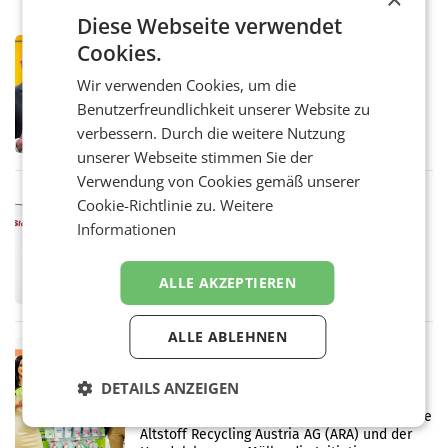
Diese Webseite verwendet
PRIMENEWS
Cookies.
Österreichische Post: Umsatzplus im
Wir verwenden Cookies, um die
ersten Halbjahr trotz schwachem
Benutzerfreundlichkeit unserer Website zu
Briefgeschäft
WIEN Die Österreichische Post AG hat im
verbessern. Durch die weitere Nutzung
ersten Halbjahr 2026 einen Konzernumsatz
von 1.544,0 Mio. EUR erwirtschaftet, was
unserer Webseite stimmen Sie der
einem Plus von 3,8 Prozent gegenüber dem
Verwendung von Cookies gemäß unserer
Vergleichszeitraum
MARKETING & MEDIA
Cookie-Richtlinie zu.
Weitere
ProSiebenSat.1 spart und macht
Informationen
überraschend viel Gewinn
UNTERFÖHRING/MAILAND/AMSTERDAM. Der
Fernsehkonzern ProSiebenSat.1 hat im
ALLE AKZEPTIEREN
Frühjahr dank Kostensenkungen operativ
wieder Gewinn gemacht und die
Markterwartung deutlich übertroffen.
ALLE ABLEHNEN
RETAIL
Eine Bühne für Zirkularität: ARA und
DETAILS ANZEIGEN
Müller informieren am POS über
Kreislauffähigkeit
Über den gesamten August hinweg rücken die
Altstoff Recycling Austria AG (ARA) und der