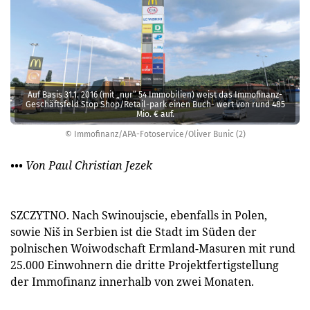
Auf Basis 31.1. 2016 (mit „nur” 54 Immobilien) weist das Immofinanz-
Geschäftsfeld Stop Shop/Retail­-park einen Buch- wert von rund 485
Mio. € auf.
© Immofinanz/APA-Fotoservice/Oliver Bunic (2)
••• Von Paul Christian Jezek
SZCZYTNO. Nach Swinoujscie, ebenfalls in Polen,
sowie Niš in Serbien ist die Stadt im Süden der
polnischen Woiwodschaft Ermland-Masuren mit rund
25.000 Einwohnern die dritte Projekt­fertigstellung
der Immofinanz innerhalb von zwei Monaten.