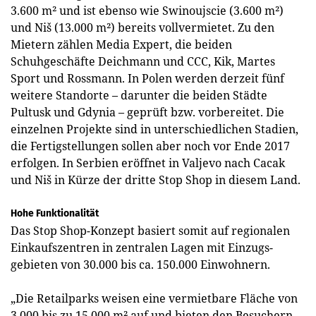
3.600 m² und ist ebenso wie Swinoujscie (3.600 m²)
und Niš (13.000 m²) bereits vollvermietet. Zu den
Mietern zählen Media Expert, die beiden
Schuhgeschäfte Deichmann und CCC, Kik, Martes
Sport und Rossmann. In Polen werden derzeit fünf
weitere Standorte – darunter die beiden Städte
Pultusk und Gdynia – geprüft bzw. vorbereitet. Die
einzelnen Projekte sind in unterschiedlichen Stadien,
die Fertigstellungen sollen aber noch vor Ende 2017
erfolgen. In Serbien eröffnet in Valjevo nach Cacak
und Niš in Kürze der dritte Stop Shop in diesem Land.
Hohe Funktionalität
Das Stop Shop-Konzept basiert somit auf regionalen
Einkaufszen­tren in zentralen Lagen mit Einzugs­
gebieten von 30.000 bis ca. 150.000 Einwohnern.
„Die Retailparks weisen eine vermietbare Fläche von
3.000 bis zu 15.000 m² auf und bieten den Besuchern