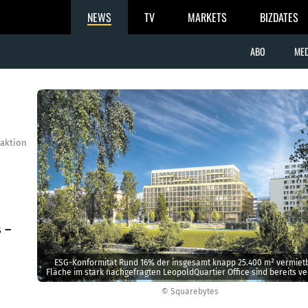
NEWS
TV
MARKETS
BIZDATES
ABO
MED
aktion
 –
ESG-Konformität Rund 16% der insgesamt knapp 25.400 m² vermiet
Fläche im stark nachgefragten LeopoldQuartier Office sind bereits v
© Squarebytes