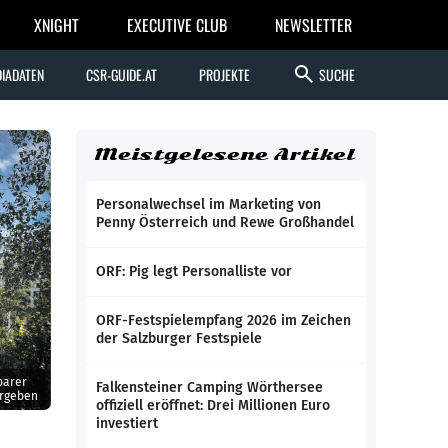
XNIGHT
EXECUTIVE CLUB
NEWSLETTER
search
IADATEN
CSR-GUIDE.AT
PROJEKTE
SUCHE
Meistgelesene Artikel
Personalwechsel im Marketing von
Penny Österreich und Rewe Großhandel
ORF: Pig legt Personalliste vor
ORF-Festspielempfang 2026 im Zeichen
der Salzburger Festspiele
barer
Falkensteiner Camping Wörthersee
ergeben
offiziell eröffnet: Drei Millionen Euro
investiert