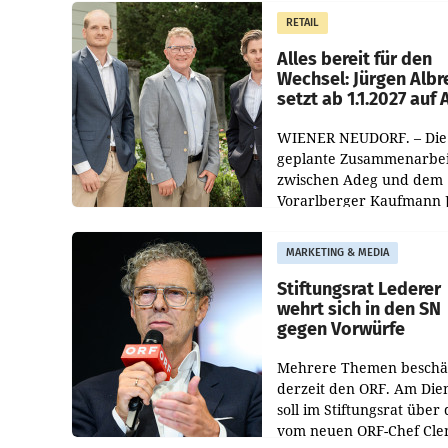
Müller die Initiative „Krei
RETAIL
Helden“ in allen
österreichischen Müller-F
Alles bereit für den
Wechsel: Jürgen Albr
setzt ab 1.1.2027 auf
WIENER NEUDORF. – Die
geplante Zusammenarbei
zwischen Adeg und dem
Vorarlberger Kaufmann 
Albrecht ist kartellrechtl
freigegeben: Die
MARKETING & MEDIA
Bundeswettbewerbsbeh
und der Bundeskartellan
Stiftungsrat Lederer
wehrt sich in den SN
gegen Vorwürfe
Mehrere Themen beschä
derzeit den ORF. Am Die
soll im Stiftungsrat über 
vom neuen ORF-Chef Cl