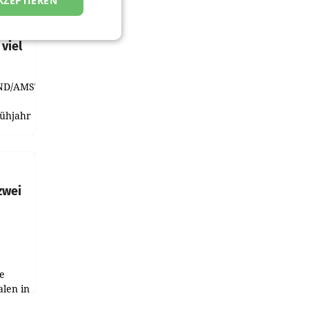
KZEPTIEREN
t und
viel
ND/AMSTERDAM.
rühjahr
h
zwei
e
alen in
ich.