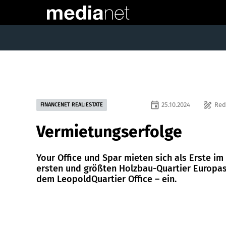
event
draw
25.10.2024
Red
FINANCENET REAL:ESTATE
Vermietungserfolge
Your Office und Spar mieten sich als Erste im
ersten und größten Holzbau-Quartier Europas
dem LeopoldQuartier Office – ein.