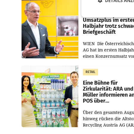
DETAILS ANZ
PRIMENEWS
Österreichische Post
Umsatzplus im erste
Halbjahr trotz schw
Briefgeschäft
WIEN Die Österreichisch
AG hat im ersten Halbja
einen Konzernumsatz vo
1.544,0 Mio. EUR
erwirtschaftet, was eine
RETAIL
von 3,8 Prozent gegenüb
dem Vergleichszeitraum
Eine Bühne für
Zirkularität: ARA und
Müller informieren a
POS über
Kreislauffähigkeit
Über den gesamten Augu
hinweg rücken die Altsto
Recycling Austria AG (AR
und der Handelskonzern