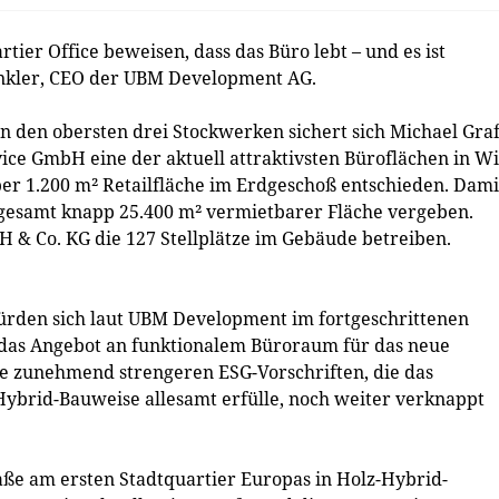
ier Office beweisen, dass das Büro lebt – und es ist
nkler, CEO der UBM Development AG.
n den obersten drei Stockwerken sichert sich Michael Gra
vice GmbH eine der aktuell attraktivsten Büroflächen in Wi
über 1.200 m² Retailfläche im Erdgeschoß entschieden. Dami
nsgesamt knapp 25.400 m² vermietbarer Fläche vergeben.
 & Co. KG die 127 Stellplätze im Gebäude betreiben.
ürden sich laut UBM Development im fortgeschrittenen
 das Angebot an funktionalem Büroraum für das neue
ie zunehmend strengeren ESG-Vorschriften, die das
ybrid-Bauweise allesamt erfülle, noch weiter verknappt
aße am ersten Stadtquartier Europas in Holz-Hybrid-