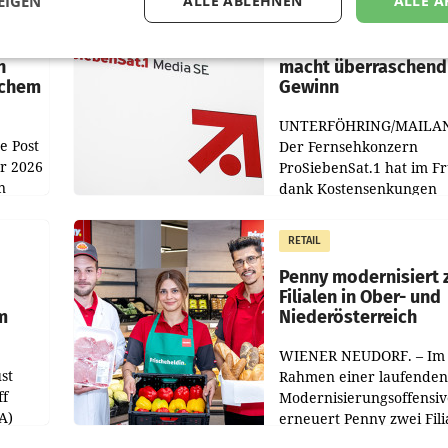
EIGEN
ALLE ABLEHNEN
ALLE A
MARKETING & MEDIA
:
ProSiebenSat.1 spar
n
macht überraschend 
achem
Gewinn
UNTERFÖHRING/MAILA
e Post
Der Fernsehkonzern
hr 2026
ProSiebenSat.1 hat im F
n
dank Kostensenkungen
operativ wieder Gewinn
m Plus
gemacht und die
RETAIL
er
Markterwartung deutlic
übertroffen.
Penny modernisiert 
Filialen in Ober- und
m
Niederösterreich
WIENER NEUDORF. – Im
st
Rahmen einer laufenden
ff
Modernisierungsoffensiv
A)
erneuert Penny zwei Fili
Nieder- und Oberösterre