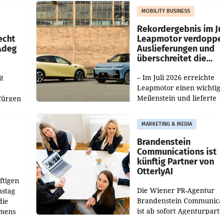
slauf-
Die beiden Standorte lie
MOBILITY BUSINESS
Haag sowie im rund
ilialen
Rekordergebnis im Ju
echt
Leapmotor verdoppe
 Adeg
Auslieferungen und
überschreitet die
100.000er-Marke
– Im Juli 2026 erreichte
t
Leapmotor einen wichti
Meilenstein und lieferte
Jürgen
weltweit 101.267 Fahrze
ich
aus, womit sich das Erge
MARKETING & MEDIA
gegenüber Juli 2025 meh
örde
verdoppelte (+102
walt
Brandenstein
Communications ist
künftig Partner von
OtterlyAI
ftigen
Die Wiener PR-Agentur
nstag
Brandenstein Communica
die
ist ab sofort Agenturpar
emens