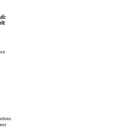
gen in
li:
lt
gen
uge
bnis
r als
tions
tner