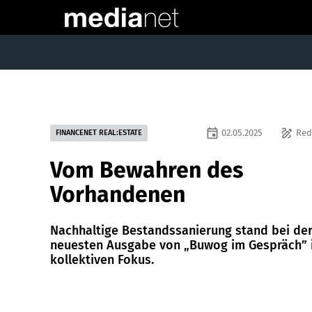
event
draw
02.05.2025
Red
FINANCENET REAL:ESTATE
Vom Bewahren des
Vorhandenen
Nachhaltige Bestandssanierung stand bei de
neuesten ­Ausgabe von „Buwog im Gespräch”
kollektiven Fokus.