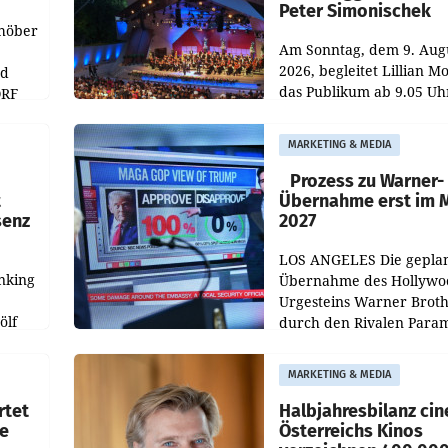
Peter Simonischek
chöber
Am Sonntag, dem 9. Aug
2026, begleitet Lillian M
nd
das Publikum ab 9.05 Uh
ORF
durch die ORF-
r APA
„Kulturmatinee“. Die Se
MARKETING & MEDIA
startet mit der Dokumen
„20 Jahre Grafenegg
Prozess zu Warner-
t
Übernahme erst im 
senz
2027
LOS ANGELES Die gepla
nking
Übernahme des Hollywo
Urgesteins Warner Broth
ölf
durch den Rivalen Para
wird noch lange in der
siert,
Schwebe bleiben. Eine
MARKETING & MEDIA
d
Richterin setzte den Proz
rtet
Halbjahresbilanz cin
e
Österreichs Kinos