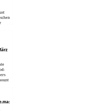
ust
oschen
r
ndung
tation
März
nte
od-
ers
mount
ess zu
e.ma: