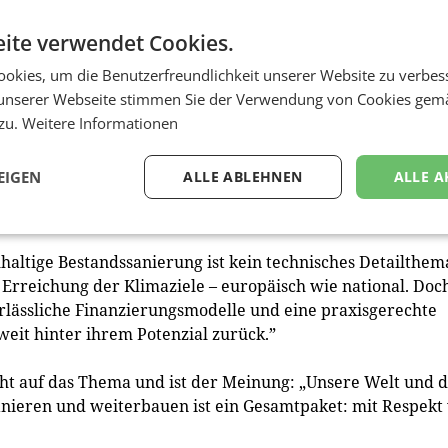
ben, aber auch für den langfristigen Werterhalt unserer
ite verwendet Cookies.
hnungsbestand wird maßgeblich davon abhängen, dass
sozialer Gerechtigkeit und wirtschaftlicher Machbarkeit in
okies, um die Benutzerfreundlichkeit unserer Website zu verbes
unserer Webseite stimmen Sie der Verwendung von Cookies gem
ervor: „Nachhaltige Bestandssanierung ist ein wichtiger
 zu.
Weitere Informationen
Betriebskosten zu realisieren. Wir dürfen nur nicht
lter wirtschaftlich sinnvoll sein muss. Das geht, wenn
EIGEN
ALLE ABLEHNEN
ALLE A
cht wird und wirtschaftliche Vorteile bringt.”
altige Bestandssanierung ist kein technisches Detailthem
 Erreichung der Klimaziele – europäisch wie national. Doc
rlässliche Finanzierungsmodelle und eine praxisgerechte
eit hinter ihrem Potenzial zurück.”
icht auf das Thema und ist der Meinung: „Unsere Welt und d
anieren und weiterbauen ist ein Gesamtpaket: mit Respekt