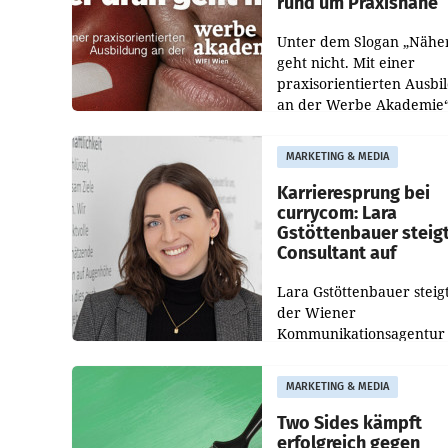
rund um Praxisnähe
Unter dem Slogan „Nähe
geht nicht. Mit einer
praxisorientierten Ausbi
an der Werbe Akademie“
die Bildungseinrichtung 
WIFI Wien eine neue
MARKETING & MEDIA
Imagekampagne gestarte
Karrieresprung bei
currycom: Lara
Gstöttenbauer steig
Consultant auf
Lara Gstöttenbauer steigt
der Wiener
Kommunikationsagentur
currycom communicatio
partners zum Consultant 
MARKETING & MEDIA
Die 27-jährige Beraterin
betreut Kundinnen und
Two Sides kämpft
Kunden in den Bereiche
erfolgreich gegen