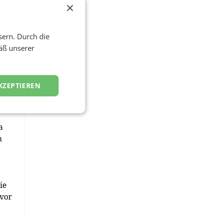
×
sern. Durch die
äß unserer
KZEPTIEREN
a
h
ie
 vor