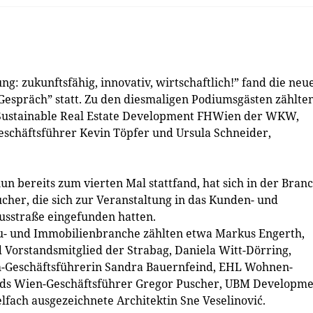
g: zukunftsfähig, innovativ, wirtschaftlich!” fand die neu
espräch” statt. Zu den diesmaligen Podiumsgästen zählte
ustainable Real Estate Development FHWien der WKW,
schäftsführer Kevin Töpfer und Ursula Schneider,
n bereits zum vierten Mal stattfand, hat sich in der Bran
ucher, die sich zur Veranstaltung in das Kunden- und
sstraße eingefunden hatten.
au- und Immobilienbranche zählten etwa Markus Engerth,
Vorstandsmitglied der Strabag, Daniela Witt-Dörring,
ch-Geschäftsführerin Sandra Bauernfeind, EHL Wohnen-
nds Wien-Geschäftsführer Gregor Puscher, UBM Developme
lfach ausgezeichnete Architektin Sne Veselinović.