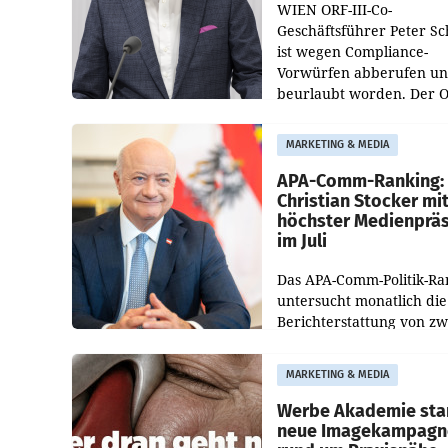
WIEN ORF-III-Co-
Geschäftsführer Peter S
ist wegen Compliance-
Vorwürfen abberufen u
beurlaubt worden. Der 
bestätigte gegenüber de
entsprechende
MARKETING & MEDIA
Medienberichte.
APA-Comm-Ranking:
Christian Stocker mi
höchster Medienprä
im Juli
Das APA-Comm-Politik-Ra
untersucht monatlich die
Berichterstattung von zw
österreichischen
Tageszeitungen und analy
MARKETING & MEDIA
welche Politikerinnen un
Politiker Österreichs die
Werbe Akademie sta
neue Imagekampagn