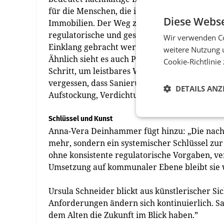
für die Menschen, die in unseren Gebäuden le
Diese Webse
Immobilien. Der Weg zum klimaneutralen Wo
regulatorische und gesetzliche Vorgaben mit 
Wir verwenden Co
Einklang gebracht werden.”
weitere Nutzung 
Ähnlich sieht es auch Peter Engert und hebt h
Cookie-Richtlinie
Schritt, um leistbares Wohnen über gesenkte 
vergessen, dass Sanierung auch für Bestandsha
DETAILS ANZ
Aufstockung, Verdichtung, Anbau möglich gema
Schlüssel und Kunst
Anna-Vera Deinhammer fügt hinzu: „Die nachh
mehr, sondern ein systemischer Schlüssel zur
ohne konsistente regulatorische Vorgaben, ve
Umsetzung auf kommunaler Ebene bleibt sie w
Ursula Schneider blickt aus künstlerischer S
Anforderungen ändern sich kontinuierlich. S
dem Alten die Zukunft im Blick haben.”