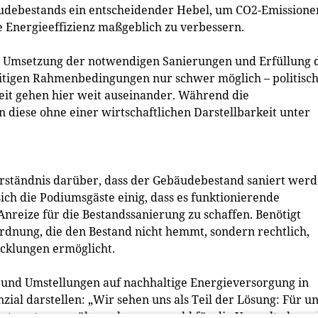
udebestands ein entscheidender Hebel, um CO2-Emissione
e Energieeffizienz maßgeblich zu verbessern.
 Eine Umsetzung der notwendigen Sanierungen und Erfüllung 
itigen Rahmenbedingungen nur schwer möglich – politisc
keit gehen hier weit auseinander. Während die
n diese ohne einer wirtschaftlichen Darstellbarkeit unter
rständnis darüber, dass der Gebäudebestand saniert wer
 sich die Podiumsgäste einig, dass es funktionierende
eize für die Bestandssanierung zu schaffen. Benötigt
dnung, die den Bestand nicht hemmt, sondern rechtlich,
icklungen ermöglicht.
n und Umstellungen auf nachhaltige Energieversorgung in
al darstellen: „Wir sehen uns als Teil der Lösung: Für u
antwortung zu übernehmen, sowohl für die Umwelt als au