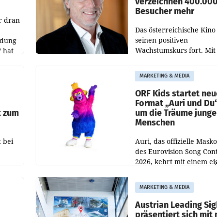
verzeichnen 400.00
Besucher mehr
r dran
Das österreichische Kino 
seinen positiven
ldung
Wachstumskurs fort. Mit
 hat
rund 400.000 Besucheri
des
und Besucher höheren
MARKETING & MEDIA
Nettoreichweite im erst
t.
Halbjahr 2026 gegenüb
ORF Kids startet ne
Format „Auri und Du
t zum
um die Träume junge
Menschen
 bei
Auri, das offizielle Mask
des Eurovision Song Cont
2026, kehrt mit einem e
n
Format auf den Bildschi
auf.
zurück. In der neuen S
MARKETING & MEDIA
„Auri und Du“ bei ORF K
steht
Austrian Leading Sig
n
präsentiert sich mit