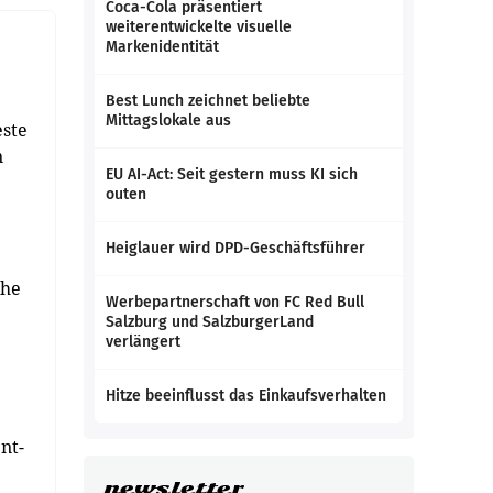
Coca-Cola präsentiert
weiterentwickelte visuelle
Markenidentität
Best Lunch zeichnet beliebte
Mittagslokale aus
este
n
EU AI-Act: Seit gestern muss KI sich
outen
Heiglauer wird DPD-Geschäftsführer
che
Werbepartnerschaft von FC Red Bull
Salzburg und SalzburgerLand
verlängert
Hitze beeinflusst das Einkaufsverhalten
nt-
newsletter