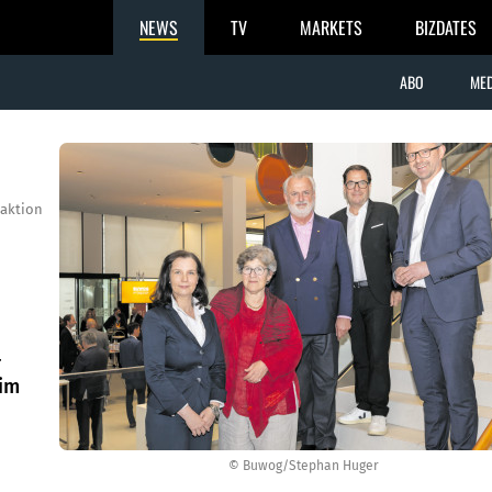
NEWS
TV
MARKETS
BIZDATES
ABO
MED
aktion
r
 im
© Buwog/Stephan Huger