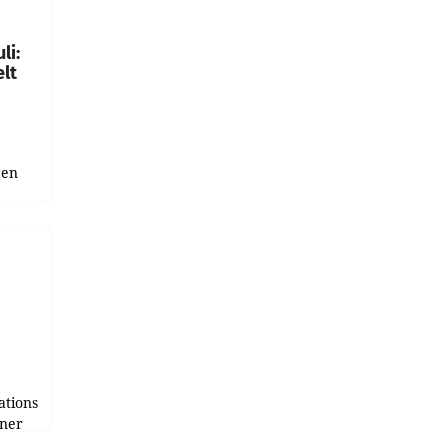
gen in
li:
lt
gen
uge
bnis
r als
tions
tner