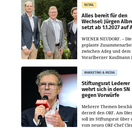
Müller die Initiative „Krei
RETAIL
Helden“ in allen
österreichischen Müller-F
Alles bereit für den
Wechsel: Jürgen Albr
setzt ab 1.1.2027 auf
WIENER NEUDORF. – Die
geplante Zusammenarbei
zwischen Adeg und dem
Vorarlberger Kaufmann 
Albrecht ist kartellrechtl
freigegeben: Die
MARKETING & MEDIA
Bundeswettbewerbsbeh
und der Bundeskartellan
Stiftungsrat Lederer
wehrt sich in den SN
gegen Vorwürfe
Mehrere Themen beschä
derzeit den ORF. Am Die
soll im Stiftungsrat über 
vom neuen ORF-Chef Cl
Pig vorgeschlagenen