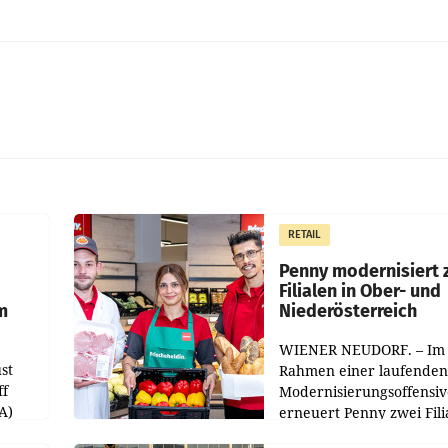
RETAIL
Penny modernisiert 
Filialen in Ober- und
m
Niederösterreich
WIENER NEUDORF. – Im
st
Rahmen einer laufenden
ff
Modernisierungsoffensiv
A)
erneuert Penny zwei Fili
Nieder- und Oberösterre