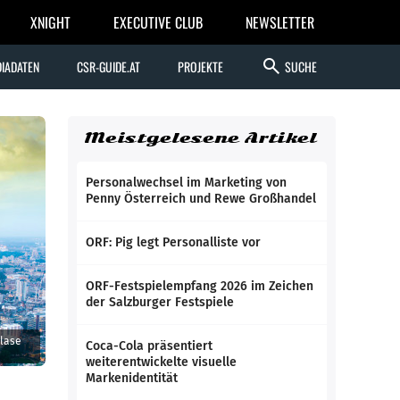
XNIGHT
EXECUTIVE CLUB
NEWSLETTER
search
IADATEN
CSR-GUIDE.AT
PROJEKTE
SUCHE
Meistgelesene Artikel
Personalwechsel im Marketing von
Penny Österreich und Rewe Großhandel
ORF: Pig legt Personalliste vor
ORF-Festspielempfang 2026 im Zeichen
der Salzburger Festspiele
blase
Coca-Cola präsentiert
weiterentwickelte visuelle
Markenidentität