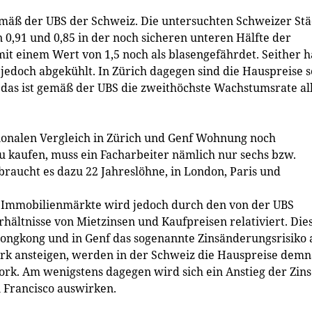
mäß der UBS der Schweiz. Die untersuchten Schweizer Stä
 0,91 und 0,85 in der noch sicheren unteren Hälfte der
it einem Wert von 1,5 noch als blasen­gefährdet. Seither h
jedoch abgekühlt. In Zürich dagegen sind die Hauspreise s
das ist gemäß der UBS die zweithöchste Wachstumsrate al
ionalen Vergleich in Zürich und Genf Wohnung noch
 kaufen, muss ein Facharbeiter nämlich nur sechs bzw.
braucht es dazu 22 Jahreslöhne, in London, Paris und
 Immobilienmärkte wird jedoch durch den von der UBS
rhältnisse von Mietzinsen und Kaufpreisen relativiert. Die
 Hongkong und in Genf das sogenannte Zinsänderungsrisiko
tark ansteigen, werden in der Schweiz die Hauspreise dem
York. Am wenigstens dagegen wird sich ein Anstieg der Zin
n Francisco auswirken.