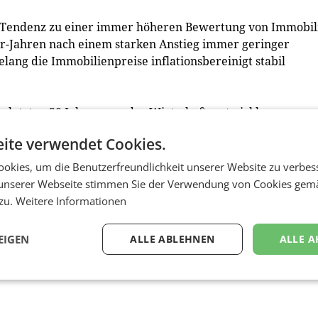
ne Tendenz zu einer immer höheren Bewertung von Immobil
80er-Jahren nach einem starken Anstieg immer geringer
lang die Immobilienpreise inflationsbereinigt stabil
 letzten 30 Jahren von der Wirtschaftsentwicklung
as Entstehen einer globalen Immobilienblase gestiegen – mi
ite verwendet Cookies.
chaft.
 dann sind das schlechte Nachrichten”, sagte Thomas
okies, um die Benutzerfreundlichkeit unserer Website zu verbes
. Die lockere Geldpolitik habe eine Normalisierung der
unserer Webseite stimmen Sie der Verwendung von Cookies gem
ko lokaler Blasen erhöht, heißt es dazu im Index-Bericht
 zu.
Weitere Informationen
EIGEN
ALLE ABLEHNEN
ALLE A