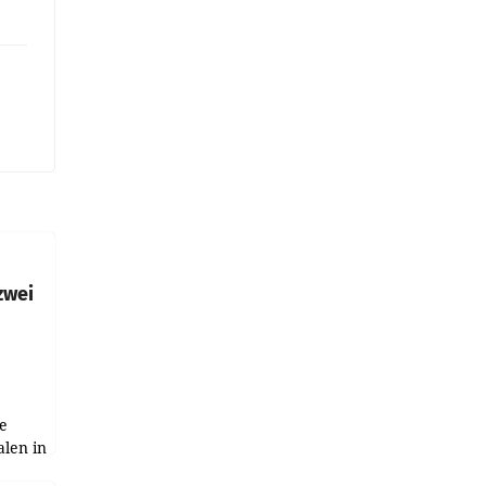
zwei
e
alen in
ich.