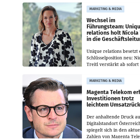
Besetzungen für die
MARKETING & MEDIA
Direktionen abgestimmt
werden.
Wechsel im
Führungsteam: Uniq
relations holt Nicola 
in die Geschäftsleit
Unique relations besetzt 
Schlüsselposition neu: Ni
Treitl verstärkt ab sofort
Geschäftsleitung der Wi
PR-Agentur an der Seite 
MARKETING & MEDIA
Josef Kalina und Anna Ka
Mahr.
Magenta Telekom er
Investitionen trotz
leichtem Umsatzrüc
Der anhaltende Druck au
Digitalstandort Österreic
spiegelt sich in den aktue
Zahlen von Magenta Tel