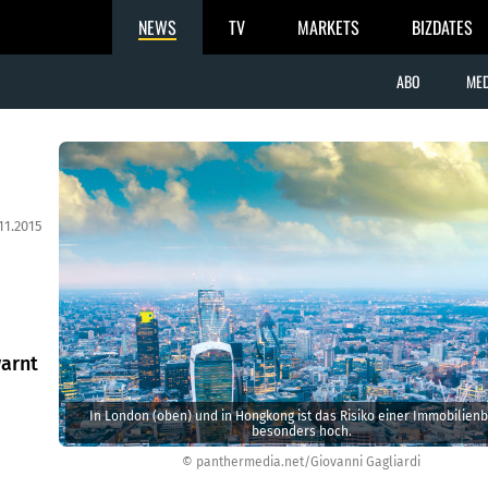
NEWS
TV
MARKETS
BIZDATES
ABO
MED
11.2015
warnt
In London (oben) und in Hongkong ist das Risiko einer Immobilien
besonders hoch.
© panthermedia.net/Giovanni Gagliardi