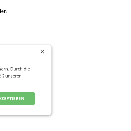
ien
×
t
sern. Durch die
äß unserer
.
KZEPTIEREN