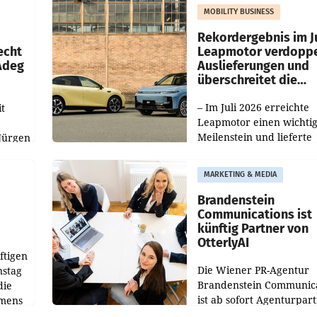
slauf-
Die beiden Standorte lie
MOBILITY BUSINESS
Haag sowie im rund
ilialen
Rekordergebnis im Ju
echt
Leapmotor verdoppe
 Adeg
Auslieferungen und
überschreitet die
100.000er-Marke
– Im Juli 2026 erreichte
t
Leapmotor einen wichti
Meilenstein und lieferte
Jürgen
weltweit 101.267 Fahrze
ich
aus, womit sich das Erge
MARKETING & MEDIA
gegenüber Juli 2025 meh
örde
verdoppelte (+102
walt
Brandenstein
Communications ist
künftig Partner von
OtterlyAI
ftigen
Die Wiener PR-Agentur
nstag
Brandenstein Communica
die
ist ab sofort Agenturpar
emens
der KI-Monitoring- und