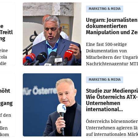
Optimierungsplattform
MARKETING & MEDIA
OtterlyAI. Damit baut di
Agentur ihr Leistungspor
Ungarn: Journalisten
ue
dokumentierten
Treitl
Manipulation und Ze
ung
Eine fast 500-seitige
eine
Dokumentation von
cola
Mitarbeitern der Ungari
 die
Nachrichtenagentur MTI 
ener
die systematische Nachri
von
Manipulation und Zensur
MARKETING & MEDIA
lina-
der Agentur während de
höht
Studie zur Medienpr
Wie Österreichs ATX-
kgang
Unternehmen
international
f den
wahrgenommen wer
Österreichs börsennotier
h
Unternehmen agieren lä
llen
auf internationalen Märk
ekom