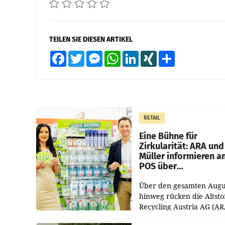
TEILEN SIE DIESEN ARTIKEL
Facebook
Twitter
Messenger
WhatsApp
LinkedIn
XING
Teilen
RETAIL
Eine Bühne für
Zirkularität: ARA und
Müller informieren a
POS über
Kreislauffähigkeit
Über den gesamten Augu
hinweg rücken die Altsto
Recycling Austria AG (AR
und der Handelskonzern