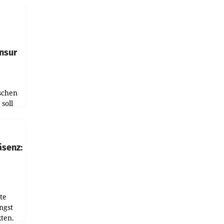
e
tfolio
nsur
schen
soll
chten-
 bei
r Zeit
äsenz:
den
te
ngst
ten.