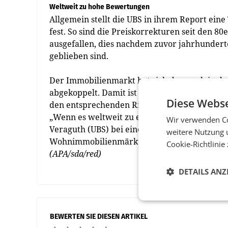
Weltweit zu hohe Bewertungen
Allgemein stellt die UBS in ihrem Report ei
fest. So sind die Preiskorrekturen seit den 
ausgefallen, dies nachdem zuvor jahrhunderte
geblieben sind.
Der Immobilienmarkt hat sich demnach in den
abgekoppelt. Damit ist auch die Gefahr für d
Diese Webse
den entsprechenden Risiken für die Weltwirts
„Wenn es weltweit zu einer Korrektur kommt,
Wir verwenden Co
Veraguth (UBS) bei einer Konferenz in Zürich
weitere Nutzung 
Wohnimmobilienmärkte verhindert und das Risi
Cookie-Richtlinie
(APA/sda/red)
DETAILS ANZ
BEWERTEN SIE DIESEN ARTIKEL