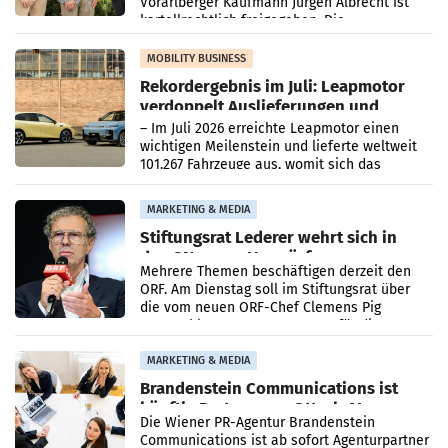
Vorarlberger Kaufmann Jürgen Albrecht ist
kartellrechtlich freigegeben: Die
Bundeswettbewerbsbehörde und der
Bundeskartellanwalt
MOBILITY BUSINESS
Rekordergebnis im Juli: Leapmotor
verdoppelt Auslieferungen und
überschreitet die 100.000er-Marke
– Im Juli 2026 erreichte Leapmotor einen
wichtigen Meilenstein und lieferte weltweit
101.267 Fahrzeuge aus, womit sich das
Ergebnis gegenüber Juli 2025 mehr als
verdoppelte (+102
MARKETING & MEDIA
Stiftungsrat Lederer wehrt sich in
den SN gegen Vorwürfe
Mehrere Themen beschäftigen derzeit den
ORF. Am Dienstag soll im Stiftungsrat über
die vom neuen ORF-Chef Clemens Pig
vorgeschlagenen Besetzungen für die
Direktionen abgestimmt werden.
MARKETING & MEDIA
Brandenstein Communications ist
künftig Partner von OtterlyAI
Die Wiener PR-Agentur Brandenstein
Communications ist ab sofort Agenturpartner