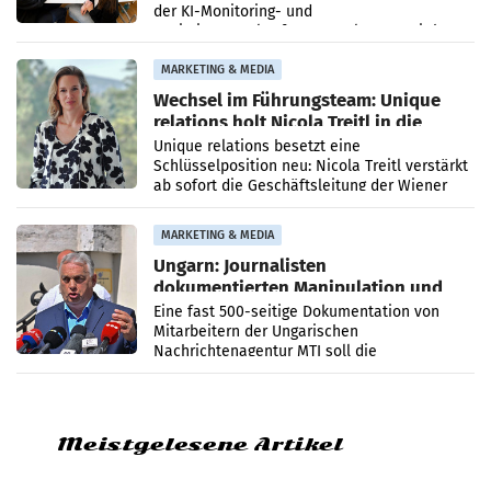
der KI-Monitoring- und
Optimierungsplattform OtterlyAI. Damit baut
die Agentur ihr Leistungsportfolio
MARKETING & MEDIA
Wechsel im Führungsteam: Unique
relations holt Nicola Treitl in die
Geschäftsleitung
Unique relations besetzt eine
Schlüsselposition neu: Nicola Treitl verstärkt
ab sofort die Geschäftsleitung der Wiener
PR-Agentur an der Seite von Josef Kalina und
Anna Kalina-Mahr.
MARKETING & MEDIA
Ungarn: Journalisten
dokumentierten Manipulation und
Zensur
Eine fast 500-seitige Dokumentation von
Mitarbeitern der Ungarischen
Nachrichtenagentur MTI soll die
systematische Nachrichten-Manipulation und
Zensur bei der Agentur während der Zeit
Meistgelesene Artikel