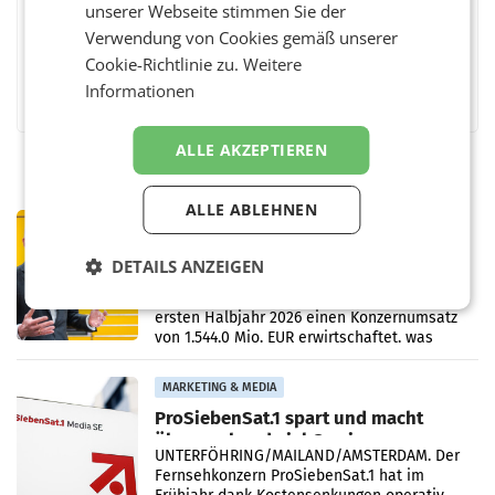
unserer Webseite stimmen Sie der
Verwendung von Cookies gemäß unserer
Cookie-Richtlinie zu.
Weitere
Facebook
Twitter
Messenger
WhatsApp
LinkedIn
XING
Teilen
Informationen
ALLE AKZEPTIEREN
ALLE ABLEHNEN
PRIMENEWS
Österreichische Post: Umsatzplus im
DETAILS ANZEIGEN
ersten Halbjahr trotz schwachem
Briefgeschäft
WIEN Die Österreichische Post AG hat im
ersten Halbjahr 2026 einen Konzernumsatz
von 1.544,0 Mio. EUR erwirtschaftet, was
einem Plus von 3,8 Prozent gegenüber dem
Vergleichszeitraum
MARKETING & MEDIA
ProSiebenSat.1 spart und macht
überraschend viel Gewinn
UNTERFÖHRING/MAILAND/AMSTERDAM. Der
Fernsehkonzern ProSiebenSat.1 hat im