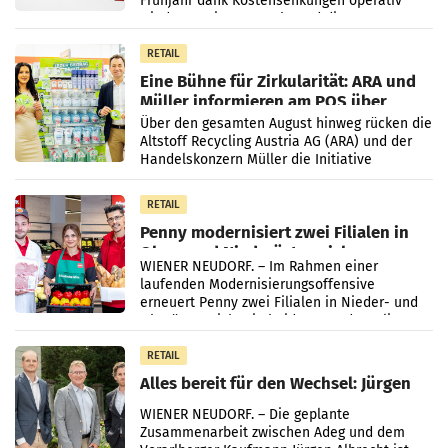
Frühjahr dank Kostensenkungen operativ
wieder Gewinn gemacht und die
Markterwartung deutlich übertroffen.
RETAIL
Eine Bühne für Zirkularität: ARA und
Müller informieren am POS über
Kreislauffähigkeit
Über den gesamten August hinweg rücken die
Altstoff Recycling Austria AG (ARA) und der
Handelskonzern Müller die Initiative
„Kreislauf-Helden“ in allen österreichischen
Müller-Filialen
RETAIL
Penny modernisiert zwei Filialen in
Ober- und Niederösterreich
WIENER NEUDORF. – Im Rahmen einer
laufenden Modernisierungsoffensive
erneuert Penny zwei Filialen in Nieder- und
Oberösterreich. Die beiden Standorte liegen
in Haag sowie im rund
RETAIL
Alles bereit für den Wechsel: Jürgen
Albrecht setzt ab 1.1.2027 auf Adeg
WIENER NEUDORF. – Die geplante
Zusammenarbeit zwischen Adeg und dem