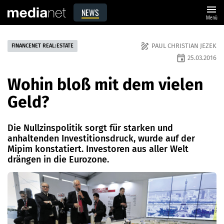
menu
NEWS
Menü
draw
PAUL CHRISTIAN JEZEK
FINANCENET REAL:ESTATE
event
25.03.2016
Wohin bloß mit dem vielen
Geld?
Die Nullzinspolitik sorgt für starken und
anhaltenden ­Investitionsdruck, wurde auf der
Mipim konstatiert. ­Investoren aus aller Welt
drängen in die Eurozone.