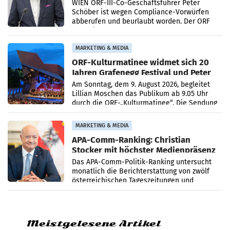
WIEN ORF-III-Co-Geschäftsführer Peter
Schöber ist wegen Compliance-Vorwürfen
abberufen und beurlaubt worden. Der ORF
bestätigte gegenüber der APA entsprechende
Medienberichte.
MARKETING & MEDIA
ORF-Kulturmatinee widmet sich 20
Jahren Grafenegg Festival und Peter
Simonischek
Am Sonntag, dem 9. August 2026, begleitet
Lillian Moschen das Publikum ab 9.05 Uhr
durch die ORF-„Kulturmatinee“. Die Sendung
startet mit der Dokumentation „20 Jahre
Grafenegg
MARKETING & MEDIA
APA-Comm-Ranking: Christian
Stocker mit höchster Medienpräsenz
im Juli
Das APA-Comm-Politik-Ranking untersucht
monatlich die Berichterstattung von zwölf
österreichischen Tageszeitungen und
analysiert, welche Politikerinnen und
Politiker Österreichs die
Meistgelesene Artikel