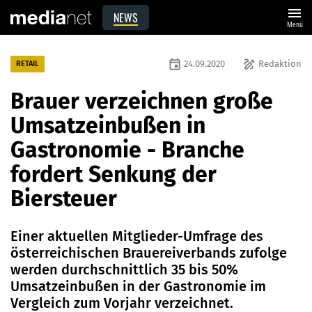
menu
NEWS
Menü
event
draw
24.09.2020
Redaktion
RETAIL
Brauer verzeichnen große
Umsatzeinbußen in
Gastronomie - Branche
fordert Senkung der
Biersteuer
Einer aktuellen Mitglieder-Umfrage des
österreichischen Brauereiverbands zufolge
werden durchschnittlich 35 bis 50%
Umsatzeinbußen in der Gastronomie im
Vergleich zum Vorjahr verzeichnet.