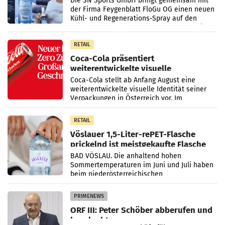
Die SN Sports GmbH bringt gemeinsam mit
der Firma Feygenblatt FloGu OG einen neuen
Kühl- und Regenerations-Spray auf den
Markt. Das Produkt namens „Keep Cool“ ist zu
100 Prozent
RETAIL
Coca-Cola präsentiert
weiterentwickelte visuelle
Markenidentität
Coca-Cola stellt ab Anfang August eine
weiterentwickelte visuelle Identität seiner
Verpackungen in Österreich vor. Im
Mittelpunkt des Redesigns stehen zentrale
Gestaltungselemente
RETAIL
Vöslauer 1,5-Liter-rePET-Flasche
prickelnd ist meistgekaufte Flasche
Österreichs
BAD VÖSLAU. Die anhaltend hohen
Sommertemperaturen im Juni und Juli haben
beim niederösterreichischen
Getränkehersteller Vöslauer zu deutlichen
Absatzzuwächsen geführt. Während
PRIMENEWS
ORF III: Peter Schöber abberufen und
beurlaubt