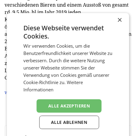
verschiedenen Bieren und einem Ausstoß von gesamt
rd. 9,5 Mio. hl im Jahr 2019 jeden
×
Konsumentenwunsch. 2019 erzielten die
österreichischen Brauereien einen Umsatz von mehr
Diese Webseite verwendet
als 1,4 Mrd. €, die Steuern auf Bier insgesamt brachten
Cookies.
2019 dem Staatshaushalt rd. 700 Mio. € ein. Die
Wir verwenden Cookies, um die
Branche beschäftigt rd. 3.700 qualifzierte
Benutzerfreundlichkeit unserer Website zu
Arbeitnehmer. Jeder Job in einer Brauerei generiert
verbessern. Durch die weitere Nutzung
zudem 17 weitere Arbeitsplätze – zwei in der
unserer Webseite stimmen Sie der
Landwirtschaft, zwei im Handel und 13 in der
Verwendung von Cookies gemäß unserer
Gastronomie.
Cookie-Richtlinie zu.
Weitere
Informationen
www.bierland-oesterreich.at
ALLE AKZEPTIEREN
ALLE ABLEHNEN