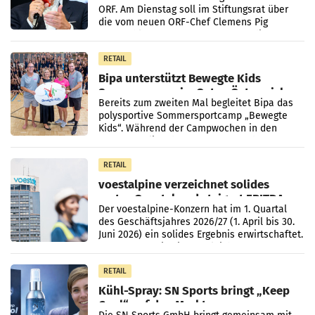
ORF. Am Dienstag soll im Stiftungsrat über
die vom neuen ORF-Chef Clemens Pig
vorgeschlagenen Besetzungen für die
Direktionen abgestimmt werden.
RETAIL
Bipa unterstützt Bewegte Kids
Sommercamps im Osten Österreichs
Bereits zum zweiten Mal begleitet Bipa das
polysportive Sommersportcamp „Bewegte
Kids“. Während der Campwochen in den
Monaten Juli und August versorgt das
Unternehmen Kinder sowie
RETAIL
voestalpine verzeichnet solides
erstes Quartal und steigert EBITDA
Der voestalpine-Konzern hat im 1. Quartal
des Geschäftsjahres 2026/27 (1. April bis 30.
Juni 2026) ein solides Ergebnis erwirtschaftet.
Der Umsatz stieg im Vergleich zur
Vorjahresperiode
RETAIL
Kühl-Spray: SN Sports bringt „Keep
Cool“ auf den Markt