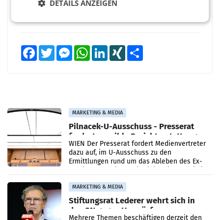
BEWERTEN SIE DIESEN ARTIKEL
DETAILS ANZEIGEN
Facebook
Twitter
Messenger
WhatsApp
LinkedIn
XING
Teilen
MARKETING & MEDIA
Pilnacek-U-Ausschuss - Presserat
fordert sensible Berichterstattung
WIEN Der Presserat fordert Medienvertreter
dazu auf, im U-Ausschuss zu den
Ermittlungen rund um das Ableben des Ex-
Sektionschefs im Justizministerium, Christian
Pilnacek, auf sensible
MARKETING & MEDIA
Stiftungsrat Lederer wehrt sich in
den SN gegen Vorwürfe
Mehrere Themen beschäftigen derzeit den