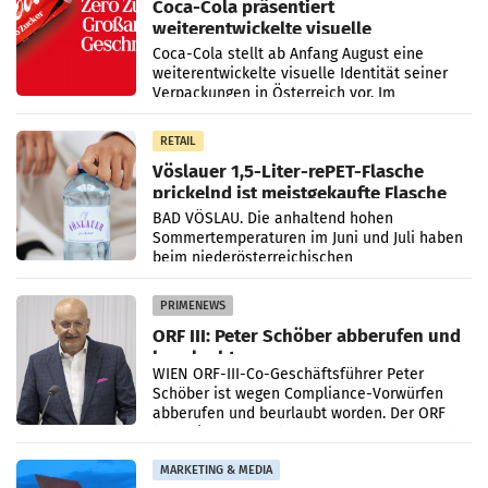
Coca-Cola präsentiert
weiterentwickelte visuelle
Markenidentität
Coca-Cola stellt ab Anfang August eine
weiterentwickelte visuelle Identität seiner
Verpackungen in Österreich vor. Im
Mittelpunkt des Redesigns stehen zentrale
Gestaltungselemente
RETAIL
Vöslauer 1,5-Liter-rePET-Flasche
prickelnd ist meistgekaufte Flasche
Österreichs
BAD VÖSLAU. Die anhaltend hohen
Sommertemperaturen im Juni und Juli haben
beim niederösterreichischen
Getränkehersteller Vöslauer zu deutlichen
Absatzzuwächsen geführt. Während
PRIMENEWS
ORF III: Peter Schöber abberufen und
beurlaubt
WIEN ORF-III-Co-Geschäftsführer Peter
Schöber ist wegen Compliance-Vorwürfen
abberufen und beurlaubt worden. Der ORF
bestätigte gegenüber der APA entsprechende
Medienberichte.
MARKETING & MEDIA