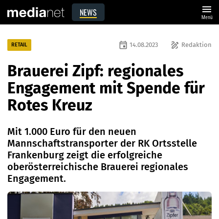
menu
NEWS
Menü
event
draw
14.08.2023
Redaktion
RETAIL
Brauerei Zipf: regionales
Engagement mit Spende für
Rotes Kreuz
Mit 1.000 Euro für den neuen
Mannschaftstransporter der RK Ortsstelle
Frankenburg zeigt die erfolgreiche
oberösterreichische Brauerei regionales
Engagement.