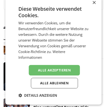
×
Diese Webseite verwendet
Cookies.
Wir verwenden Cookies, um die
Benutzerfreundlichkeit unserer Website zu
MARKETING & MEDIA
verbessern. Durch die weitere Nutzung
Pilnacek-U-Ausschuss - Presserat
fordert sensible Berichterstattung
unserer Webseite stimmen Sie der
WIEN Der Presserat fordert Medienvertreter
Verwendung von Cookies gemäß unserer
dazu auf, im U-Ausschuss zu den
Cookie-Richtlinie zu.
Weitere
Ermittlungen rund um das Ableben des Ex-
Sektionschefs im Justizministerium, Christian
Informationen
Pilnacek, auf sensible
MARKETING & MEDIA
ALLE AKZEPTIEREN
Stiftungsrat Lederer wehrt sich in
den SN gegen Vorwürfe
Mehrere Themen beschäftigen derzeit den
ALLE ABLEHNEN
ORF. Am Dienstag soll im Stiftungsrat über
die vom neuen ORF-Chef Clemens Pig
vorgeschlagenen Besetzungen für die
DETAILS ANZEIGEN
Direktionen abgestimmt werden.
RETAIL