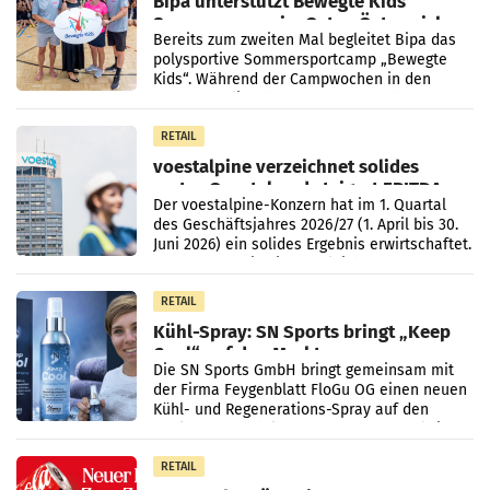
Bipa unterstützt Bewegte Kids
Sommercamps im Osten Österreichs
Bereits zum zweiten Mal begleitet Bipa das
polysportive Sommersportcamp „Bewegte
Kids“. Während der Campwochen in den
Monaten Juli und August versorgt das
Unternehmen Kinder sowie
RETAIL
voestalpine verzeichnet solides
erstes Quartal und steigert EBITDA
Der voestalpine-Konzern hat im 1. Quartal
des Geschäftsjahres 2026/27 (1. April bis 30.
Juni 2026) ein solides Ergebnis erwirtschaftet.
Der Umsatz stieg im Vergleich zur
Vorjahresperiode
RETAIL
Kühl-Spray: SN Sports bringt „Keep
Cool“ auf den Markt
Die SN Sports GmbH bringt gemeinsam mit
der Firma Feygenblatt FloGu OG einen neuen
Kühl- und Regenerations-Spray auf den
Markt. Das Produkt namens „Keep Cool“ ist zu
100 Prozent
RETAIL