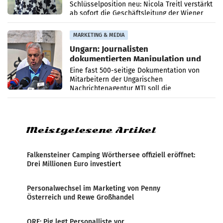
Schlüsselposition neu: Nicola Treitl verstärkt
ab sofort die Geschäftsleitung der Wiener
PR-Agentur an der Seite von Josef Kalina und
Anna Kalina-Mahr.
MARKETING & MEDIA
Ungarn: Journalisten
dokumentierten Manipulation und
Zensur
Eine fast 500-seitige Dokumentation von
Mitarbeitern der Ungarischen
Nachrichtenagentur MTI soll die
systematische Nachrichten-Manipulation und
Zensur bei der Agentur während der Zeit
Meistgelesene Artikel
Falkensteiner Camping Wörthersee offiziell eröffnet:
Drei Millionen Euro investiert
Personalwechsel im Marketing von Penny
Österreich und Rewe Großhandel
ORF: Pig legt Personalliste vor