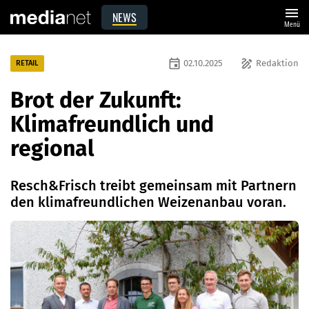
menu
NEWS
Menü
event
draw
02.10.2025
Redaktion
RETAIL
Brot der Zukunft:
Klimafreundlich und
regional
Resch&Frisch treibt gemeinsam mit Partnern
den klimafreundlichen Weizenanbau voran.