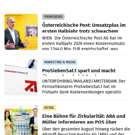
PRIMENEWS
Österreichische Post: Umsatzplus im
ersten Halbjahr trotz schwachem
Briefgeschäft
WIEN Die Österreichische Post AG hat im
ersten Halbjahr 2026 einen Konzernumsatz
von 1.544,0 Mio. EUR erwirtschaftet, was
einem Plus von 3,8 Prozent gegenüber dem
Vergleichszeitraum
MARKETING & MEDIA
ProSiebenSat.1 spart und macht
überraschend viel Gewinn
UNTERFÖHRING/MAILAND/AMSTERDAM. Der
Fernsehkonzern ProSiebenSat.1 hat im
Frühjahr dank Kostensenkungen operativ
wieder Gewinn gemacht und die
Markterwartung deutlich übertroffen.
RETAIL
Eine Bühne für Zirkularität: ARA und
Müller informieren am POS über
Kreislauffähigkeit
Über den gesamten August hinweg rücken die
Altstoff Recycling Austria AG (ARA) und der