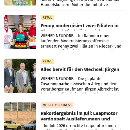
Handelskonzern Müller die Initiative
„Kreislauf-Helden“ in allen österreichischen
Müller-Filialen
RETAIL
Penny modernisiert zwei Filialen in
Ober- und Niederösterreich
WIENER NEUDORF. – Im Rahmen einer
laufenden Modernisierungsoffensive
erneuert Penny zwei Filialen in Nieder- und
Oberösterreich. Die beiden Standorte liegen
in Haag sowie im rund
RETAIL
Alles bereit für den Wechsel: Jürgen
Albrecht setzt ab 1.1.2027 auf Adeg
WIENER NEUDORF. – Die geplante
Zusammenarbeit zwischen Adeg und dem
Vorarlberger Kaufmann Jürgen Albrecht ist
kartellrechtlich freigegeben: Die
Bundeswettbewerbsbehörde und der
Bundeskartellanwalt
MOBILITY BUSINESS
Rekordergebnis im Juli: Leapmotor
verdoppelt Auslieferungen und
überschreitet die 100.000er-Marke
– Im Juli 2026 erreichte Leapmotor einen