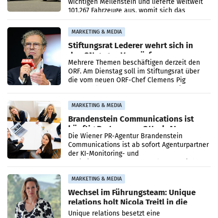
wichtigen Meilenstein und lieferte weltweit
101.267 Fahrzeuge aus, womit sich das
Ergebnis gegenüber Juli 2025 mehr als
verdoppelte (+102
MARKETING & MEDIA
Stiftungsrat Lederer wehrt sich in
den SN gegen Vorwürfe
Mehrere Themen beschäftigen derzeit den
ORF. Am Dienstag soll im Stiftungsrat über
die vom neuen ORF-Chef Clemens Pig
vorgeschlagenen Besetzungen für die
Direktionen abgestimmt werden.
MARKETING & MEDIA
Brandenstein Communications ist
künftig Partner von OtterlyAI
Die Wiener PR-Agentur Brandenstein
Communications ist ab sofort Agenturpartner
der KI-Monitoring- und
Optimierungsplattform OtterlyAI. Damit baut
die Agentur ihr Leistungsportfolio
MARKETING & MEDIA
Wechsel im Führungsteam: Unique
relations holt Nicola Treitl in die
Geschäftsleitung
Unique relations besetzt eine