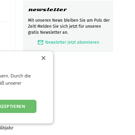
newsletter
Mit unseren News bleiben Sie am Puls der
Zeit! Melden Sie sich jetzt für unseren
gratis Newsletter an.
mark_email_read
Newsletter jetzt abonnieren
×
sern. Durch die
äß unserer
t und
viel
KZEPTIEREN
ND/AMSTERDAM.
rühjahr