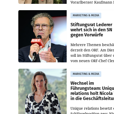
Vorarlberger Kaufmann 
Albrecht ist kartellrechtl
freigegeben: Die
MARKETING & MEDIA
Bundeswettbewerbsbeh
und der Bundeskartellan
Stiftungsrat Lederer
wehrt sich in den SN
gegen Vorwürfe
Mehrere Themen beschä
derzeit den ORF. Am Die
soll im Stiftungsrat über 
vom neuen ORF-Chef Cl
Pig vorgeschlagenen
Besetzungen für die
MARKETING & MEDIA
Direktionen abgestimmt
werden.
Wechsel im
Führungsteam: Uniq
relations holt Nicola 
in die Geschäftsleit
Unique relations besetzt 
Schlüsselposition neu: Ni