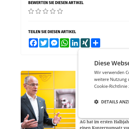
BEWERTEN SIE DIESEN ARTIKEL
TEILEN SIE DIESEN ARTIKEL
Facebook
Twitter
Messenger
WhatsApp
LinkedIn
XING
Teilen
Diese Webse
Wir verwenden Co
PRIMENEWS
weitere Nutzung 
Cookie-Richtlinie
Österreichische Post
Umsatzplus im erste
Halbjahr trotz schw
DETAILS ANZ
Briefgeschäft
WIEN Die Österreichisch
AG hat im ersten Halbja
einen Konzernumsatz vo