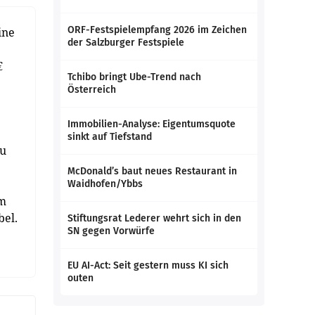
ORF-Festspielempfang 2026 im Zeichen
ine
der Salzburger Festspiele
€
Tchibo bringt Ube-Trend nach
Österreich
Immobilien-Analyse: Eigentumsquote
sinkt auf Tiefstand
zu
McDonald’s baut neues Restaurant in
Waidhofen/Ybbs
im
bel.
Stiftungsrat Lederer wehrt sich in den
SN gegen Vorwürfe
EU AI-Act: Seit gestern muss KI sich
outen