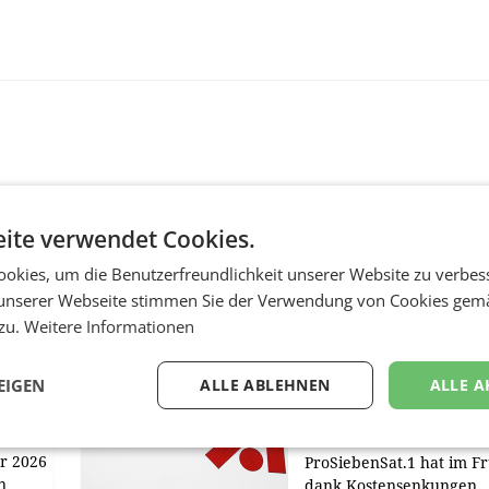
ite verwendet Cookies.
okies, um die Benutzerfreundlichkeit unserer Website zu verbes
MARKETING & MEDIA
unserer Webseite stimmen Sie der Verwendung von Cookies gem
 zu.
Weitere Informationen
:
ProSiebenSat.1 spar
n
macht überraschend 
achem
Gewinn
EIGEN
ALLE ABLEHNEN
ALLE A
UNTERFÖHRING/MAILA
e Post
Der Fernsehkonzern
hr 2026
ProSiebenSat.1 hat im F
n
dank Kostensenkungen