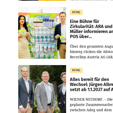
1.544,0 Mio. EUR
erwirtschaftet, was eine
RETAIL
von 3,8 Prozent gegenüb
dem Vergleichszeitraum
Eine Bühne für
Zirkularität: ARA und
Müller informieren a
POS über
Kreislauffähigkeit
Über den gesamten Augu
hinweg rücken die Altsto
Recycling Austria AG (AR
und der Handelskonzern
Müller die Initiative „Krei
RETAIL
Helden“ in allen
österreichischen Müller-F
Alles bereit für den
Wechsel: Jürgen Albr
setzt ab 1.1.2027 auf
WIENER NEUDORF. – Die
geplante Zusammenarbei
zwischen Adeg und dem