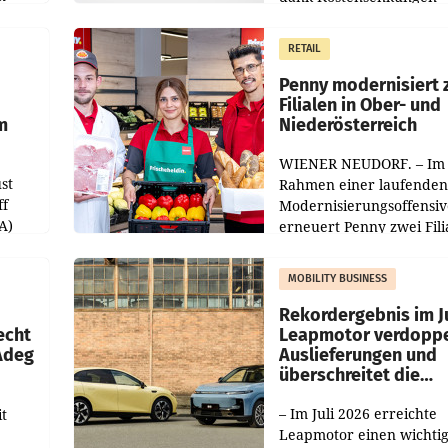
operativ wieder Gewinn
m Plus
gemacht und die
RETAIL
er
Markterwartung deutlic
übertroffen.
Penny modernisiert 
Filialen in Ober- und
m
Niederösterreich
WIENER NEUDORF. – Im
st
Rahmen einer laufenden
ff
Modernisierungsoffensiv
A)
erneuert Penny zwei Fili
Nieder- und Oberösterre
slauf-
Die beiden Standorte lie
MOBILITY BUSINESS
Haag sowie im rund
ilialen
Rekordergebnis im Ju
echt
Leapmotor verdoppe
 Adeg
Auslieferungen und
überschreitet die
100.000er-Marke
– Im Juli 2026 erreichte
t
Leapmotor einen wichti