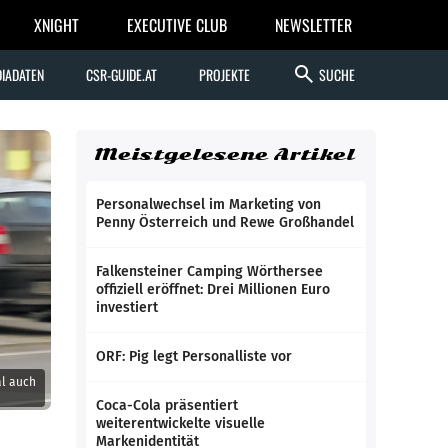
XNIGHT
EXECUTIVE CLUB
NEWSLETTER
search
IADATEN
CSR-GUIDE.AT
PROJEKTE
SUCHE
Meistgelesene Artikel
Personalwechsel im Marketing von
Penny Österreich und Rewe Großhandel
Falkensteiner Camping Wörthersee
offiziell eröffnet: Drei Millionen Euro
investiert
ORF: Pig legt Personalliste vor
al auch
Coca-Cola präsentiert
weiterentwickelte visuelle
Markenidentität