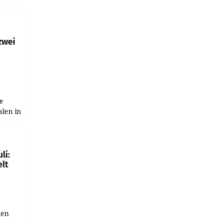
h
zwei
e
alen in
ich.
gen in
li:
lt
gen