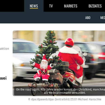
NEWS
TV
MARKETS
BIZDATES
ABO
MED
aktion
zwei
On the road again: Alle Jahre wieder kommt das Christkind, manchm
als Weihnachtsmann verkleidet.
© dpa/dpaweb/dpa-Zentralbild/Z5331 Michael Hanschke