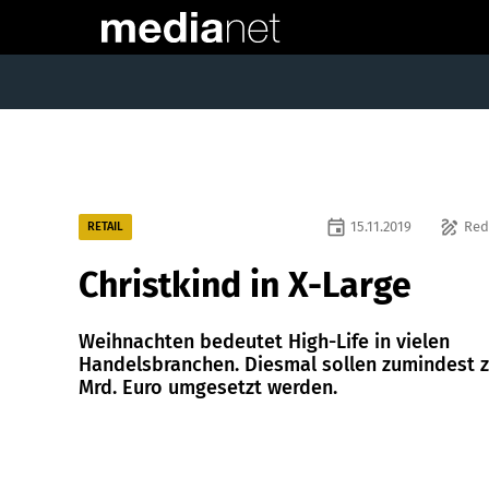
event
draw
15.11.2019
Red
RETAIL
Christkind in X-Large
Weihnachten bedeutet High-Life in vielen
Handelsbranchen. Diesmal sollen zumindest 
Mrd. Euro umgesetzt werden.