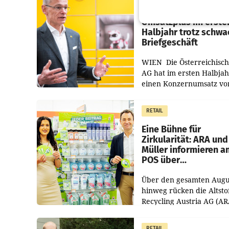
Österreichische Post
Umsatzplus im erste
Halbjahr trotz schw
Briefgeschäft
WIEN Die Österreichisch
AG hat im ersten Halbja
einen Konzernumsatz vo
1.544,0 Mio. EUR
erwirtschaftet, was eine
RETAIL
von 3,8 Prozent gegenüb
dem Vergleichszeitraum
Eine Bühne für
Zirkularität: ARA und
Müller informieren a
POS über
Kreislauffähigkeit
Über den gesamten Augu
hinweg rücken die Altsto
Recycling Austria AG (AR
und der Handelskonzern
Müller die Initiative „Krei
RETAIL