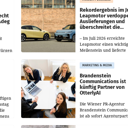
Haag sowie im rund
ilialen
Rekordergebnis im Ju
echt
Leapmotor verdoppe
 Adeg
Auslieferungen und
überschreitet die
100.000er-Marke
– Im Juli 2026 erreichte
t
Leapmotor einen wichti
Meilenstein und lieferte
Jürgen
weltweit 101.267 Fahrze
ich
aus, womit sich das Erge
MARKETING & MEDIA
gegenüber Juli 2025 meh
örde
verdoppelte (+102
walt
Brandenstein
Communications ist
künftig Partner von
OtterlyAI
ftigen
Die Wiener PR-Agentur
nstag
Brandenstein Communica
die
ist ab sofort Agenturpar
emens
der KI-Monitoring- und
Optimierungsplattform