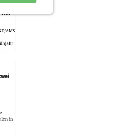
t und
viel
ND/AMSTERDAM.
rühjahr
h
zwei
e
alen in
ich.
gen in