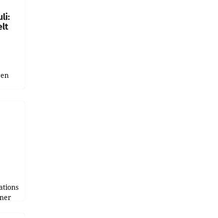
li:
lt
gen
uge
bnis
r als
tions
tner