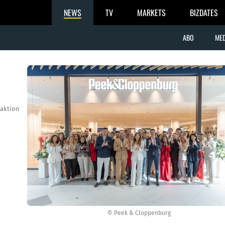
NEWS
TV
MARKETS
BIZDATES
ABO
MED
aktion
© Peek & Cloppenburg