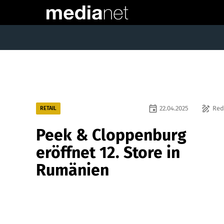
event
draw
22.04.2025
Red
RETAIL
Peek & Cloppenburg
eröffnet 12. Store in
Rumänien