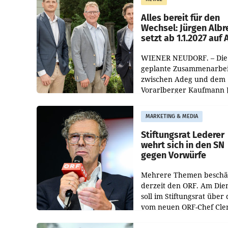
Helden“ in allen
österreichischen Müller-F
Alles bereit für den
Wechsel: Jürgen Albr
setzt ab 1.1.2027 auf
WIENER NEUDORF. – Die
geplante Zusammenarbei
zwischen Adeg und dem
Vorarlberger Kaufmann 
Albrecht ist kartellrechtl
freigegeben: Die
MARKETING & MEDIA
Bundeswettbewerbsbeh
und der Bundeskartellan
Stiftungsrat Lederer
wehrt sich in den SN
gegen Vorwürfe
Mehrere Themen beschä
derzeit den ORF. Am Die
soll im Stiftungsrat über 
vom neuen ORF-Chef Cl
Pig vorgeschlagenen