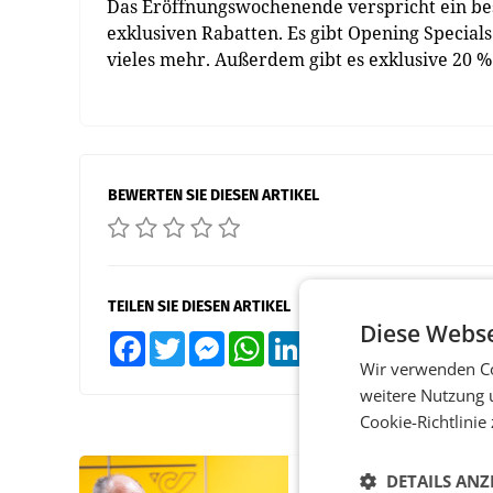
Das Eröffnungswochenende verspricht ein be
exklusiven Rabatten. Es gibt Opening Specials
vieles mehr. Außerdem gibt es exklusive 20 % 
BEWERTEN SIE DIESEN ARTIKEL
TEILEN SIE DIESEN ARTIKEL
Diese Webse
Facebook
Twitter
Messenger
WhatsApp
LinkedIn
XING
Teilen
Wir verwenden Co
weitere Nutzung 
Cookie-Richtlinie
DETAILS ANZ
PRIMENEWS