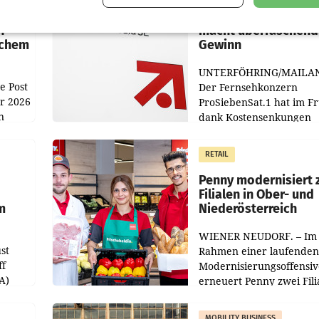
:
ProSiebenSat.1 spar
n
macht überraschend 
achem
Gewinn
UNTERFÖHRING/MAILA
e Post
Der Fernsehkonzern
hr 2026
ProSiebenSat.1 hat im F
n
dank Kostensenkungen
operativ wieder Gewinn
m Plus
gemacht und die
RETAIL
er
Markterwartung deutlic
übertroffen.
Penny modernisiert 
Filialen in Ober- und
m
Niederösterreich
WIENER NEUDORF. – Im
st
Rahmen einer laufenden
ff
Modernisierungsoffensiv
A)
erneuert Penny zwei Fili
Nieder- und Oberösterre
slauf-
Die beiden Standorte lie
MOBILITY BUSINESS