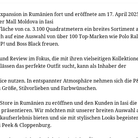
pansion in Rumänien fort und eröffnete am 17. April 202
er Mall Moldova in Iasi
läche von ca. 3.100 Quadratmetern ein breites Sortiment 
ch auf eine Auswahl von über 100 Top-Marken wie Polo Ra
P! und Boss Black freuen.
d Review im Fokus, die mit ihren vielseitigen Kollektion
ässen das perfekte Outfit sucht, kann als Inhaber der
ice nutzen. In entspannter Atmosphäre nehmen sich die P
u Größe, Stilvorlieben und Farbwünschen.
n Store in Rumänien zu eröffnen und den Kunden in Iasi die
u präsentieren. Wir möchten mit unserer breiten Auswahl 
aufserlebnis bieten und sie mit stylischen Looks begeister
i Peek & Cloppenburg.