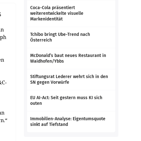
Coca-Cola präsentiert
weiterentwickelte visuelle
5
Markenidentität
an
Tchibo bringt Ube-Trend nach
lph
Österreich
McDonald’s baut neues Restaurant in
en
Waidhofen/Ybbs
Stiftungsrat Lederer wehrt sich in den
&C-
SN gegen Vorwürfe
EU AI-Act: Seit gestern muss KI sich
outen
an
Immobilien-Analyse: Eigentumsquote
n.“
sinkt auf Tiefstand