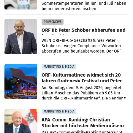
Sommertemperaturen im Juni und Juli haben
beim niederösterreichischen
Getränkehersteller Vöslauer zu deutlichen
Absatzzuwächsen geführt. Während
PRIMENEWS
ORF III: Peter Schöber abberufen und
beurlaubt
WIEN ORF-III-Co-Geschäftsführer Peter
Schöber ist wegen Compliance-Vorwürfen
abberufen und beurlaubt worden. Der ORF
bestätigte gegenüber der APA entsprechende
Medienberichte.
MARKETING & MEDIA
ORF-Kulturmatinee widmet sich 20
Jahren Grafenegg Festival und Peter
Simonischek
Am Sonntag, dem 9. August 2026, begleitet
Lillian Moschen das Publikum ab 9.05 Uhr
durch die ORF-„Kulturmatinee“. Die Sendung
startet mit der Dokumentation „20 Jahre
Grafenegg
MARKETING & MEDIA
APA-Comm-Ranking: Christian
Stocker mit höchster Medienpräsenz
im Juli
Das APA-Comm-Politik-Ranking untersucht