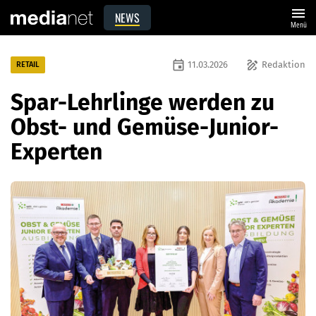
menu
NEWS
Menü
event
draw
11.03.2026
Redaktion
RETAIL
Spar-Lehrlinge werden zu
Obst- und Gemüse-Junior-
Experten