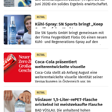
Juni 2026) ein solides Ergebnis erwirtschaftet.
Der Umsatz stieg im Vergleich zur
Vorjahresperiode
RETAIL
Kühl-Spray: SN Sports bringt „Keep
Cool“ auf den Markt
Die SN Sports GmbH bringt gemeinsam mit
der Firma Feygenblatt FloGu OG einen neuen
Kühl- und Regenerations-Spray auf den
Markt. Das Produkt namens „Keep Cool“ ist zu
100 Prozent
RETAIL
Coca-Cola präsentiert
weiterentwickelte visuelle
Markenidentität
Coca-Cola stellt ab Anfang August eine
weiterentwickelte visuelle Identität seiner
Verpackungen in Österreich vor. Im
Mittelpunkt des Redesigns stehen zentrale
Gestaltungselemente
RETAIL
Vöslauer 1,5-Liter-rePET-Flasche
prickelnd ist meistgekaufte Flasche
Österreichs
BAD VÖSLAU. Die anhaltend hohen