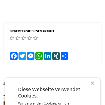
BEWERTEN SIE DIESEN ARTIKEL
Facebook
Twitter
Messenger
WhatsApp
LinkedIn
XING
Teilen
×
MARKETING & MEDIA
Diese Webseite verwendet
Pilnacek-U-Ausschuss - Presserat
Cookies.
fordert sensible Berichterstattung
WIEN Der Presserat fordert Medienvertreter
Wir verwenden Cookies, um die
dazu auf, im U-Ausschuss zu den