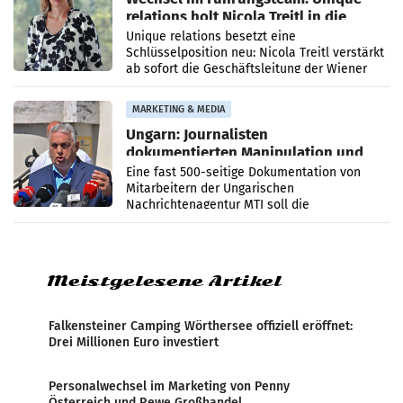
relations holt Nicola Treitl in die
Geschäftsleitung
Unique relations besetzt eine
Schlüsselposition neu: Nicola Treitl verstärkt
ab sofort die Geschäftsleitung der Wiener
PR-Agentur an der Seite von Josef Kalina und
Anna Kalina-Mahr.
MARKETING & MEDIA
Ungarn: Journalisten
dokumentierten Manipulation und
Zensur
Eine fast 500-seitige Dokumentation von
Mitarbeitern der Ungarischen
Nachrichtenagentur MTI soll die
systematische Nachrichten-Manipulation und
Zensur bei der Agentur während der Zeit
Meistgelesene Artikel
Falkensteiner Camping Wörthersee offiziell eröffnet:
Drei Millionen Euro investiert
Personalwechsel im Marketing von Penny
Österreich und Rewe Großhandel