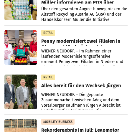
Müller informieren am POS über
Kreislauffähigkeit
Über den gesamten August hinweg rücken die
Altstoff Recycling Austria AG (ARA) und der
Handelskonzern Müller die Initiative
„Kreislauf-Helden“ in allen österreichischen
Müller-Filialen
RETAIL
Penny modernisiert zwei Filialen in
Ober- und Niederösterreich
WIENER NEUDORF. – Im Rahmen einer
laufenden Modernisierungsoffensive
erneuert Penny zwei Filialen in Nieder- und
Oberösterreich. Die beiden Standorte liegen
in Haag sowie im rund
RETAIL
Alles bereit für den Wechsel: Jürgen
Albrecht setzt ab 1.1.2027 auf Adeg
WIENER NEUDORF. – Die geplante
Zusammenarbeit zwischen Adeg und dem
Vorarlberger Kaufmann Jürgen Albrecht ist
kartellrechtlich freigegeben: Die
Bundeswettbewerbsbehörde und der
Bundeskartellanwalt
MOBILITY BUSINESS
Rekordergebnis im Juli: Leapmotor