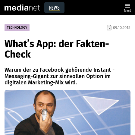
menu
NEWS
Menü
event
09.10.2015
TECHNOLOGY
What’s App: der ­Fakten-
Check
Warum der zu Facebook gehörende Instant ­
Messaging-Gigant zur sinnvollen Option im
digitalen Marketing-Mix wird.