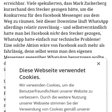
erreichbar. Viele spekulierten, dass Mark Zuckerberg
kurzerhand den Stecker gezogen hätte, um die
Konkurrenz für den Facebook Messenger aus dem
Weg zu räumen. Seit dieser Downtime läuft WhatsApp
allerdings relativ zuverlässig – und selbstverständlich
hatte man bei Facebook
nicht
den Stecker gezogen,
WhatsApp hatte einfach nur technische Probleme!
Eine solche Aktion wäre von Facebook auch mehr als
fahrlässig, denn selbst wenn man den eigenen
Messenger gegenüber WhatsApp bevorzugen wollte,
×
dann würde man sich in Menlo Park deutlich
intelligentere Lösungen einfallen lassen.
Diese Webseite verwendet
Cookies.
Um vorherzusehen, was Facebook mit WhatsApp
Wir verwenden Cookies, um die
vorhaben könnte, reicht ein Blick auf Instagram.
Benutzerfreundlichkeit unserer Website zu
Facebook hatte Instagram 2012 gekauft, und erst 2015
verbessern. Durch die weitere Nutzung
wurde die ernsthafte Monetarisierung der Plattform
unserer Webseite stimmen Sie der
mittels Werbung in Angriff genommen. WhatsApp
Verwendung von Cookies gemäß unserer
gehört seit 2014 zu Facebook – so gesehen ist noch