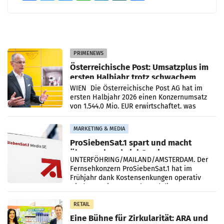
PRIMENEWS
Österreichische Post: Umsatzplus im
ersten Halbjahr trotz schwachem
Briefgeschäft
WIEN Die Österreichische Post AG hat im
ersten Halbjahr 2026 einen Konzernumsatz
von 1.544,0 Mio. EUR erwirtschaftet, was
einem Plus von 3,8 Prozent gegenüber dem
Vergleichszeitraum
MARKETING & MEDIA
ProSiebenSat.1 spart und macht
überraschend viel Gewinn
UNTERFÖHRING/MAILAND/AMSTERDAM. Der
Fernsehkonzern ProSiebenSat.1 hat im
Frühjahr dank Kostensenkungen operativ
wieder Gewinn gemacht und die
Markterwartung deutlich übertroffen.
RETAIL
Eine Bühne für Zirkularität: ARA und