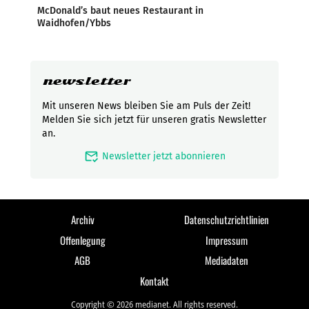
McDonald’s baut neues Restaurant in
Waidhofen/Ybbs
newsletter
Mit unseren News bleiben Sie am Puls der Zeit!
Melden Sie sich jetzt für unseren gratis Newsletter
an.
mark_email_read
Newsletter jetzt abonnieren
Archiv
Datenschutzrichtlinien
Offenlegung
Impressum
AGB
Mediadaten
Kontakt
Copyright © 2026 medianet. All rights reserved.