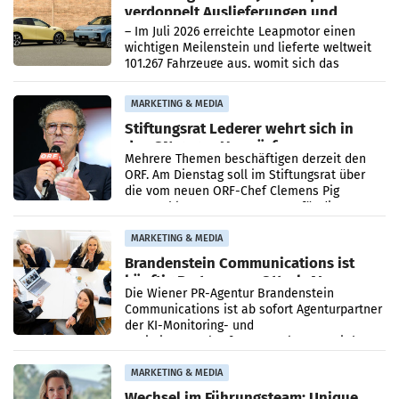
verdoppelt Auslieferungen und
überschreitet die 100.000er-Marke
– Im Juli 2026 erreichte Leapmotor einen
wichtigen Meilenstein und lieferte weltweit
101.267 Fahrzeuge aus, womit sich das
Ergebnis gegenüber Juli 2025 mehr als
verdoppelte (+102
MARKETING & MEDIA
Stiftungsrat Lederer wehrt sich in
den SN gegen Vorwürfe
Mehrere Themen beschäftigen derzeit den
ORF. Am Dienstag soll im Stiftungsrat über
die vom neuen ORF-Chef Clemens Pig
vorgeschlagenen Besetzungen für die
Direktionen abgestimmt werden.
MARKETING & MEDIA
Brandenstein Communications ist
künftig Partner von OtterlyAI
Die Wiener PR-Agentur Brandenstein
Communications ist ab sofort Agenturpartner
der KI-Monitoring- und
Optimierungsplattform OtterlyAI. Damit baut
die Agentur ihr Leistungsportfolio
MARKETING & MEDIA
Wechsel im Führungsteam: Unique