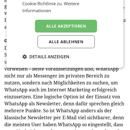
Cookie-Richtlinie zu.
Weitere
genug Zeit, um sinnvolle Möglichkeiten zu entwickeln,
Informationen
wie sich mit WhatsApp viel Geld verdienen lässt, und
Instagram ist durchaus als Vorbild bei der Strategie zu
ALLE AKZEPTIEREN
­sehen.
Quasi 100%ige Sicherheit auf Smartphones
ALLE ABLEHNEN
Die Zahlen sprechen in jedem Fall eine eindeutige
Sprache: WhatsApp hat eine sehr große Reichweite
DETAILS ANZEIGEN
und kann eine mehr als starke Nutzerbindung
vorweisen – beste ­Voraussetzungen also, WhatsApp
nicht nur als Messenger im privaten Bereich zu
nutzen, sondern nach Möglichkeiten zu suchen, um
WhatsApp auch im Internet Marketing erfolgreich
einzusetzen. Eine logische Option ist der Einsatz von
WhatsApp als Newsletter, denn dafür sprechen gleich
mehrere Punkte. So ist WhatsApp anders als der
klassische Newsletter per E-Mail viel sichtbarer, denn
die meisten User haben WhatsApp so eingestellt, dass