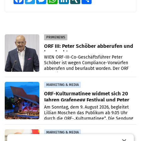
PRIMENEWS
ORF III: Peter Schöber abberufen und
beurlaubt
WIEN ORF-III-Co-Geschäftsführer Peter
Schöber ist wegen Compliance-Vorwürfen
abberufen und beurlaubt worden. Der ORF
bestätigte gegenüber der APA entsprechende
Medienberichte.
MARKETING & MEDIA
ORF-Kulturmatinee widmet sich 20
Jahren Grafenegg Festival und Peter
Simonischek
Am Sonntag, dem 9. August 2026, begleitet
Lillian Moschen das Publikum ab 9.05 Uhr
durch die ORF-„Kulturmatinee“. Die Sendung
startet mit der Dokumentation „20 Jahre
Grafenegg
MARKETING & MEDIA