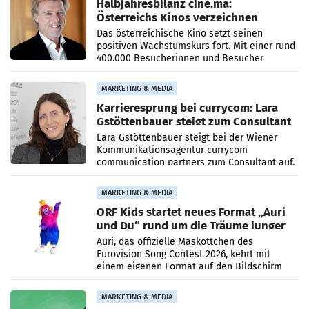
Halbjahresbilanz cine.ma:
Österreichs Kinos verzeichnen
400.000 Besucher mehr
Das österreichische Kino setzt seinen
positiven Wachstumskurs fort. Mit einer rund
400.000 Besucherinnen und Besucher
höheren Nettoreichweite im ersten Halbjahr
2026 gegenüber dem
MARKETING & MEDIA
Karrieresprung bei currycom: Lara
Gstöttenbauer steigt zum Consultant
auf
Lara Gstöttenbauer steigt bei der Wiener
Kommunikationsagentur currycom
communication partners zum Consultant auf.
Die 27-jährige Beraterin betreut Kundinnen
und Kunden in den Bereichen
MARKETING & MEDIA
ORF Kids startet neues Format „Auri
und Du“ rund um die Träume junger
Menschen
Auri, das offizielle Maskottchen des
Eurovision Song Contest 2026, kehrt mit
einem eigenen Format auf den Bildschirm
zurück. In der neuen Sendung „Auri und Du“
bei ORF Kids steht
MARKETING & MEDIA