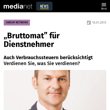
menu
NEWS
Menü
event
16.01.2015
CAREER NETWORK
„Bruttomat” für
Dienstnehmer
Auch Verbrauchssteuern berücksichtigt
Verdienen Sie, was Sie verdienen?