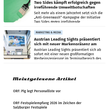
Two Sides kämpft erfolgreich gegen
irreführende Umweltbotschaften
beim Papiereinsatz
Seit mehr als einem Jahrzehnt setzt sich die
„Anti-Greenwash“-Kampagne der Initiative
Two Sides gegen irreführende
Umweltaussagen bei Papierkommunikation
und papierbasierten Verpackungen
MARKETING & MEDIA
Austrian Leading Sights präsentiert
sich mit neuer Markenpräsenz am
Flughafen Wien
Austrian Leading Sights präsentiert sich ab
sofort mit einer neuen großformatigen
Werbeinszenierung im Terminalbereich des
Flughafen Wien. Die Präsenz befindet sich im
Verbindungsbereich
Meistgelesene Artikel
ORF: Pig legt Personalliste vor
ORF-Festspielempfang 2026 im Zeichen der
Salzburger Festspiele