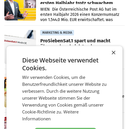
ersten Halbjahr trotz schwachem
Briefgeschäft
WIEN Die Österreichische Post AG hat im
ersten Halbjahr 2026 einen Konzernumsatz
von 1.544,0 Mio. EUR erwirtschaftet, was
einem Plus von 3,8 Prozent gegenüber dem
Vergleichszeitraum
MARKETING & MEDIA
ProSiebenSat.1 spart und macht
überraschend viel Gewinn
×
UNTERFÖHRING/MAILAND/AMSTERDAM. Der
Fernsehkonzern ProSiebenSat.1 hat im
Diese Webseite verwendet
Frühjahr dank Kostensenkungen operativ
wieder Gewinn gemacht und die
Cookies.
Markterwartung deutlich übertroffen.
Wir verwenden Cookies, um die
RETAIL
Benutzerfreundlichkeit unserer Website zu
Eine Bühne für Zirkularität: ARA und
Müller informieren am POS über
verbessern. Durch die weitere Nutzung
Kreislauffähigkeit
Über den gesamten August hinweg rücken die
unserer Webseite stimmen Sie der
Altstoff Recycling Austria AG (ARA) und der
Verwendung von Cookies gemäß unserer
Handelskonzern Müller die Initiative
Cookie-Richtlinie zu.
Weitere
„Kreislauf-Helden“ in allen österreichischen
Müller-Filialen
Informationen
RETAIL
Penny modernisiert zwei Filialen in