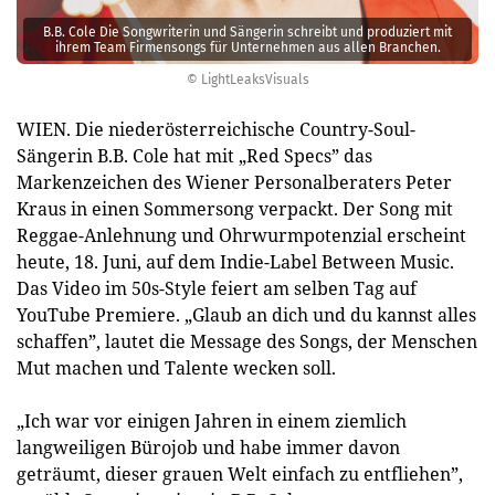
B.B. Cole Die Songwriterin und Sängerin schreibt und produziert mit
ihrem Team Firmensongs für Unternehmen aus allen ­Branchen.
© LightLeaksVisuals
WIEN. Die niederösterreichische Country-Soul-
Sängerin B.B. Cole hat mit „Red Specs” das
Markenzeichen des Wiener Personalberaters Peter
Kraus in einen Sommersong verpackt. Der Song mit
Reggae-Anlehnung und Ohrwurmpotenzial erscheint
heute, 18. Juni, auf dem Indie-Label Between Music.
Das Video im 50s-Style feiert am selben Tag auf
YouTube Premiere. „Glaub an dich und du kannst alles
schaffen”, lautet die Message des Songs, der Menschen
Mut machen und Talente wecken soll.
„Ich war vor einigen Jahren in einem ziemlich
langweiligen Bürojob und habe immer davon
geträumt, dieser grauen Welt einfach zu entfliehen”,