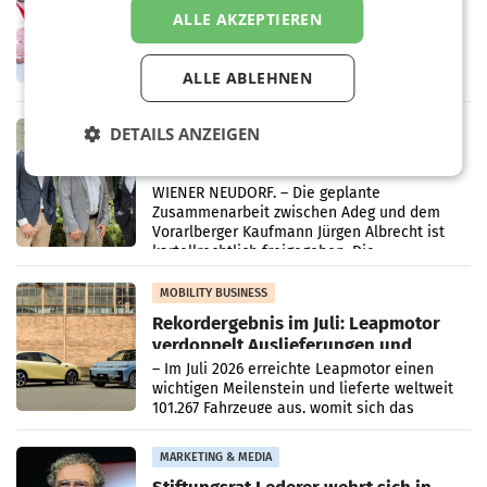
Ober- und Niederösterreich
ALLE AKZEPTIEREN
WIENER NEUDORF. – Im Rahmen einer
laufenden Modernisierungsoffensive
erneuert Penny zwei Filialen in Nieder- und
ALLE ABLEHNEN
Oberösterreich. Die beiden Standorte liegen
in Haag sowie im rund
RETAIL
DETAILS ANZEIGEN
Alles bereit für den Wechsel: Jürgen
Albrecht setzt ab 1.1.2027 auf Adeg
WIENER NEUDORF. – Die geplante
Zusammenarbeit zwischen Adeg und dem
Vorarlberger Kaufmann Jürgen Albrecht ist
kartellrechtlich freigegeben: Die
Bundeswettbewerbsbehörde und der
Bundeskartellanwalt
MOBILITY BUSINESS
Rekordergebnis im Juli: Leapmotor
verdoppelt Auslieferungen und
überschreitet die 100.000er-Marke
– Im Juli 2026 erreichte Leapmotor einen
wichtigen Meilenstein und lieferte weltweit
101.267 Fahrzeuge aus, womit sich das
Ergebnis gegenüber Juli 2025 mehr als
verdoppelte (+102
MARKETING & MEDIA
Stiftungsrat Lederer wehrt sich in