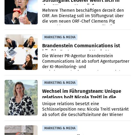
den SN gegen Vorwürfe
Mehrere Themen beschäftigen derzeit den
ORF. Am Dienstag soll im Stiftungsrat über
die vom neuen ORF-Chef Clemens Pig
vorgeschlagenen Besetzungen für die
Direktionen abgestimmt werden.
MARKETING & MEDIA
Brandenstein Communications ist
künftig Partner von OtterlyAI
Die Wiener PR-Agentur Brandenstein
Communications ist ab sofort Agenturpartner
der KI-Monitoring- und
Optimierungsplattform OtterlyAI. Damit baut
die Agentur ihr Leistungsportfolio
MARKETING & MEDIA
Wechsel im Führungsteam: Unique
relations holt Nicola Treitl in die
Geschäftsleitung
Unique relations besetzt eine
Schlüsselposition neu: Nicola Treitl verstärkt
ab sofort die Geschäftsleitung der Wiener
PR-Agentur an der Seite von Josef Kalina und
Anna Kalina-Mahr.
MARKETING & MEDIA