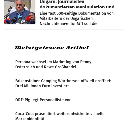
Ungarn: Journalisten
dokumentierten Manipulation und
Zensur
Eine fast 500-seitige Dokumentation von
Mitarbeitern der Ungarischen
Nachrichtenagentur MTI soll die
systematische Nachrichten-Manipulation und
Zensur bei der Agentur während der Zeit
Meistgelesene Artikel
Personalwechsel im Marketing von Penny
Österreich und Rewe Großhandel
Falkensteiner Camping Wörthersee offiziell eröffnet:
Drei Millionen Euro investiert
ORF: Pig legt Personalliste vor
Coca-Cola präsentiert weiterentwickelte visuelle
Markenidentität