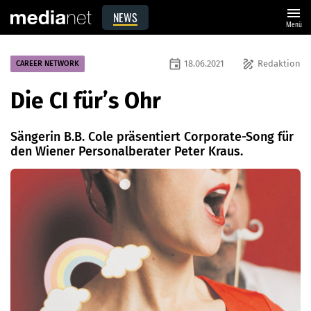
menu
NEWS
Menü
event
draw
18.06.2021
Redaktion
CAREER NETWORK
Die CI für’s Ohr
Sängerin B.B. Cole präsentiert Corporate-Song für
den Wiener Personalberater Peter Kraus.