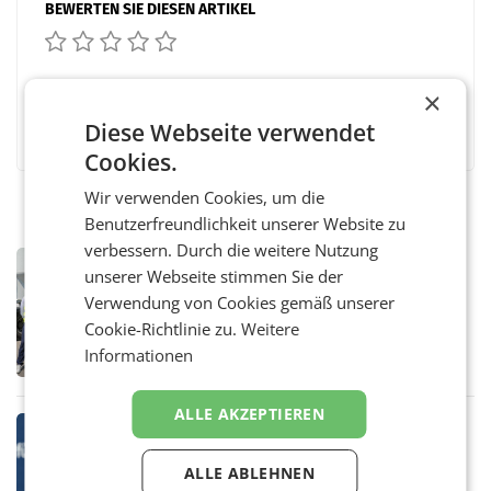
BEWERTEN SIE DIESEN ARTIKEL
×
Facebook
Twitter
Messenger
WhatsApp
LinkedIn
XING
Teilen
Diese Webseite verwendet
Cookies.
Wir verwenden Cookies, um die
Benutzerfreundlichkeit unserer Website zu
verbessern. Durch die weitere Nutzung
MARKETING & MEDIA
unserer Webseite stimmen Sie der
Alpacem und Politik im Austausch
Verwendung von Cookies gemäß unserer
über Dekarbonisierung und
Cookie-Richtlinie zu.
Weitere
Energiepreise
– Wie die Zement- und Betonproduktion ihre
Informationen
CO₂-Emissionen weiter senken und zugleich
wettbewerbsfähig bleiben kann, war Thema
eines Treffens zwischen Staatssekretärin
ALLE AKZEPTIEREN
Elisabeth
MARKETING & MEDIA
Studie zur Medienpräsenz: Wie
ALLE ABLEHNEN
Österreichs ATX-Unternehmen