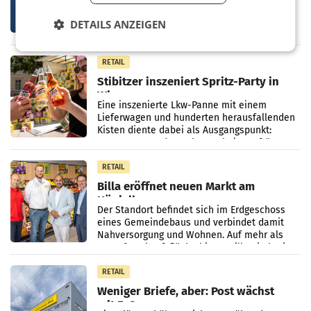
international wahrgenommen
Österreichs börsennotierte Unternehmen
werden
agieren längst auf internationalen Märkten.
DETAILS ANZEIGEN
Eine neue internationale
Medienresonanzanalyse untersucht die
weltweite Berichterstattung über
RETAIL
Stibitzer inszeniert Spritz-Party in
Wien
Eine inszenierte Lkw-Panne mit einem
Lieferwagen und hunderten herausfallenden
Kisten diente dabei als Ausgangspunkt:
Passanten wurden gebeten, beim Aufräumen
zu helfen, und erhielten
RETAIL
Billa eröffnet neuen Markt am
Küniglberg
Der Standort befindet sich im Erdgeschoss
eines Gemeindebaus und verbindet damit
Nahversorgung und Wohnen. Auf mehr als
330 m² Verkaufsfläche bietet Billa ein breites
Sortiment mit
RETAIL
Weniger Briefe, aber: Post wächst
mit E-Commerce