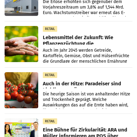
Die Erlöse erhöhten sich gegenüber dem
Vorjahreszeitraum um 3,8% auf 1,544 Mrd.
Euro. Wachstumstreiber war erneut das E-
Commerce- und Logistikgeschäft, während
der Strukturwandel
RETAIL
Lebensmittel der Zukunft: Wie
Pflanzenzüchtung die
Ernährungssicherheit sichert
Auch im Jahr 2045 werden Getreide,
Kartoffeln, Gemüse, Obst und Hülsenfrüchte
die Grundlage der menschlichen Ernährung
bilden. Allerdings verändern sich die
Eigenschaften der Pflanzen
RETAIL
Auch in der Hitze: Paradeiser sind
Lieblingsgemüse
Die heurige Saison ist von anhaltender Hitze
und Trockenheit geprägt. Welche
Auswirkungen das auf die Ernte haben wird,
lässt sich laut Branche noch nicht
abschließend beurteilen.
RETAIL
Eine Bühne für Zirkularität: ARA und
Müller informieren am POS über