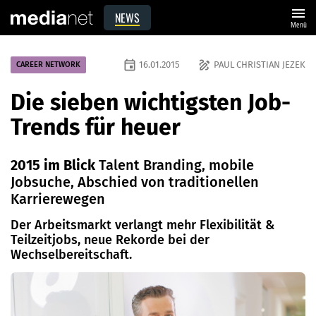
menu
NEWS
Menü
event
draw
16.01.2015
PAUL CHRISTIAN JEZEK
CAREER NETWORK
Die sieben wichtigsten Job-
Trends für heuer
2015 im Blick
Talent Branding, mobile
Jobsuche, Abschied von traditionellen
Karrierewegen
Der Arbeitsmarkt verlangt mehr Flexibilität &
Teilzeitjobs, neue Rekorde bei der
Wechselbereitschaft.