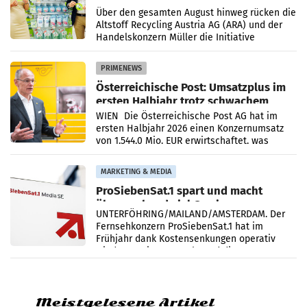
Kreislauffähigkeit
Über den gesamten August hinweg rücken die
Altstoff Recycling Austria AG (ARA) und der
Handelskonzern Müller die Initiative
„Kreislauf-Helden“ in allen österreichischen
Müller-Filialen
PRIMENEWS
Österreichische Post: Umsatzplus im
ersten Halbjahr trotz schwachem
Briefgeschäft
WIEN Die Österreichische Post AG hat im
ersten Halbjahr 2026 einen Konzernumsatz
von 1.544,0 Mio. EUR erwirtschaftet, was
einem Plus von 3,8 Prozent gegenüber dem
Vergleichszeitraum
MARKETING & MEDIA
ProSiebenSat.1 spart und macht
überraschend viel Gewinn
UNTERFÖHRING/MAILAND/AMSTERDAM. Der
Fernsehkonzern ProSiebenSat.1 hat im
Frühjahr dank Kostensenkungen operativ
wieder Gewinn gemacht und die
Markterwartung deutlich übertroffen.
Meistgelesene Artikel