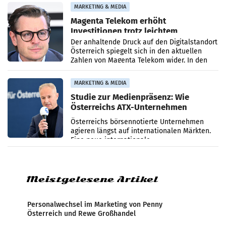
Zensur bei der Agentur während der Zeit
MARKETING & MEDIA
Magenta Telekom erhöht
Investitionen trotz leichtem
Umsatzrückgang
Der anhaltende Druck auf den Digitalstandort
Österreich spiegelt sich in den aktuellen
Zahlen von Magenta Telekom wider. In den
ersten sechs Monaten des laufenden Jahres
verzeichnete
MARKETING & MEDIA
Studie zur Medienpräsenz: Wie
Österreichs ATX-Unternehmen
international wahrgenommen
Österreichs börsennotierte Unternehmen
werden
agieren längst auf internationalen Märkten.
Eine neue internationale
Medienresonanzanalyse untersucht die
weltweite Berichterstattung über
Meistgelesene Artikel
Personalwechsel im Marketing von Penny
Österreich und Rewe Großhandel