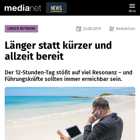
menu
NEWS
Menü
event
draw
23.08.2019
Redaktion
CAREER NETWORK
Länger statt kürzer und
allzeit bereit
Der 12-Stunden-Tag stößt auf viel Resonanz – und
Führungskräfte sollten immer erreichbar sein.