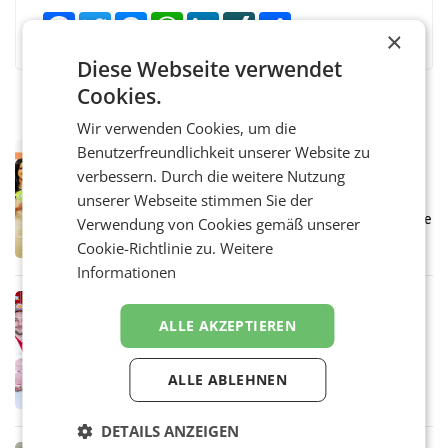
Facebook
Twitter
Messenger
WhatsApp
LinkedIn
XING
Teilen
×
Diese Webseite verwendet
Cookies.
Wir verwenden Cookies, um die
Benutzerfreundlichkeit unserer Website zu
RETAIL
verbessern. Durch die weitere Nutzung
Eine Bühne für Zirkularität: ARA und
Müller informieren am POS über
unserer Webseite stimmen Sie der
Kreislauffähigkeit
Über den gesamten August hinweg rücken die
Verwendung von Cookies gemäß unserer
Altstoff Recycling Austria AG (ARA) und der
Cookie-Richtlinie zu.
Weitere
Handelskonzern Müller die Initiative
Informationen
„Kreislauf-Helden“ in allen österreichischen
Müller-Filialen
RETAIL
ALLE AKZEPTIEREN
Penny modernisiert zwei Filialen in
Ober- und Niederösterreich
WIENER NEUDORF. – Im Rahmen einer
ALLE ABLEHNEN
laufenden Modernisierungsoffensive
erneuert Penny zwei Filialen in Nieder- und
Oberösterreich. Die beiden Standorte liegen
DETAILS ANZEIGEN
in Haag sowie im rund