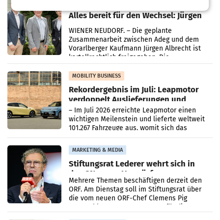
RETAIL
Alles bereit für den Wechsel: Jürgen
Albrecht setzt ab 1.1.2027 auf Adeg
WIENER NEUDORF. – Die geplante
Zusammenarbeit zwischen Adeg und dem
Vorarlberger Kaufmann Jürgen Albrecht ist
kartellrechtlich freigegeben: Die
Bundeswettbewerbsbehörde und der
Bundeskartellanwalt
MOBILITY BUSINESS
Rekordergebnis im Juli: Leapmotor
verdoppelt Auslieferungen und
überschreitet die 100.000er-Marke
– Im Juli 2026 erreichte Leapmotor einen
wichtigen Meilenstein und lieferte weltweit
101.267 Fahrzeuge aus, womit sich das
Ergebnis gegenüber Juli 2025 mehr als
verdoppelte (+102
MARKETING & MEDIA
Stiftungsrat Lederer wehrt sich in
den SN gegen Vorwürfe
Mehrere Themen beschäftigen derzeit den
ORF. Am Dienstag soll im Stiftungsrat über
die vom neuen ORF-Chef Clemens Pig
vorgeschlagenen Besetzungen für die
Direktionen abgestimmt werden.