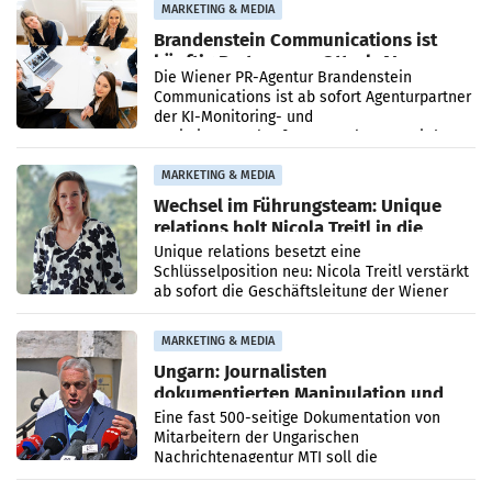
MARKETING & MEDIA
Brandenstein Communications ist
künftig Partner von OtterlyAI
Die Wiener PR-Agentur Brandenstein
Communications ist ab sofort Agenturpartner
der KI-Monitoring- und
Optimierungsplattform OtterlyAI. Damit baut
die Agentur ihr Leistungsportfolio
MARKETING & MEDIA
Wechsel im Führungsteam: Unique
relations holt Nicola Treitl in die
Geschäftsleitung
Unique relations besetzt eine
Schlüsselposition neu: Nicola Treitl verstärkt
ab sofort die Geschäftsleitung der Wiener
PR-Agentur an der Seite von Josef Kalina und
Anna Kalina-Mahr.
MARKETING & MEDIA
Ungarn: Journalisten
dokumentierten Manipulation und
Zensur
Eine fast 500-seitige Dokumentation von
Mitarbeitern der Ungarischen
Nachrichtenagentur MTI soll die
systematische Nachrichten-Manipulation und