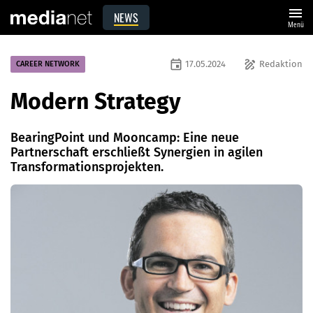
menu
NEWS
Menü
event
draw
17.05.2024
Redaktion
CAREER NETWORK
Modern Strategy
BearingPoint und Mooncamp: Eine neue
Partnerschaft erschließt Synergien in agilen
Transformationsprojekten.