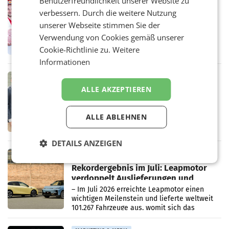
Benutzerfreundlichkeit unserer Website zu
verbessern. Durch die weitere Nutzung
Penny modernisiert zwei Filialen in
Ober- und Niederösterreich
unserer Webseite stimmen Sie der
WIENER NEUDORF. – Im Rahmen einer
Verwendung von Cookies gemäß unserer
laufenden Modernisierungsoffensive
Cookie-Richtlinie zu.
Weitere
erneuert Penny zwei Filialen in Nieder- und
Oberösterreich. Die beiden Standorte liegen
Informationen
in Haag sowie im rund
RETAIL
ALLE AKZEPTIEREN
Alles bereit für den Wechsel: Jürgen
Albrecht setzt ab 1.1.2027 auf Adeg
WIENER NEUDORF. – Die geplante
Zusammenarbeit zwischen Adeg und dem
ALLE ABLEHNEN
Vorarlberger Kaufmann Jürgen Albrecht ist
kartellrechtlich freigegeben: Die
DETAILS ANZEIGEN
Bundeswettbewerbsbehörde und der
Bundeskartellanwalt
MOBILITY BUSINESS
Rekordergebnis im Juli: Leapmotor
verdoppelt Auslieferungen und
überschreitet die 100.000er-Marke
– Im Juli 2026 erreichte Leapmotor einen
wichtigen Meilenstein und lieferte weltweit
101.267 Fahrzeuge aus, womit sich das
Ergebnis gegenüber Juli 2025 mehr als
verdoppelte (+102