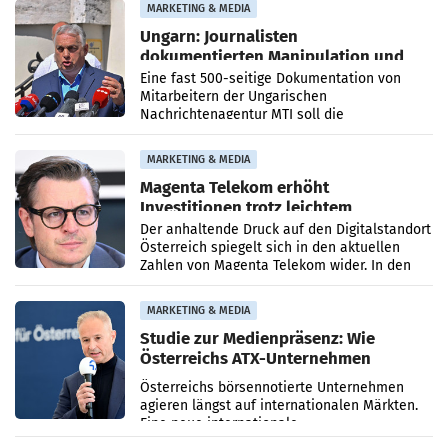
MARKETING & MEDIA
Ungarn: Journalisten
dokumentierten Manipulation und
Zensur
Eine fast 500-seitige Dokumentation von
Mitarbeitern der Ungarischen
Nachrichtenagentur MTI soll die
systematische Nachrichten-Manipulation und
Zensur bei der Agentur während der Zeit
MARKETING & MEDIA
Magenta Telekom erhöht
Investitionen trotz leichtem
Umsatzrückgang
Der anhaltende Druck auf den Digitalstandort
Österreich spiegelt sich in den aktuellen
Zahlen von Magenta Telekom wider. In den
ersten sechs Monaten des laufenden Jahres
verzeichnete
MARKETING & MEDIA
Studie zur Medienpräsenz: Wie
Österreichs ATX-Unternehmen
international wahrgenommen
Österreichs börsennotierte Unternehmen
werden
agieren längst auf internationalen Märkten.
Eine neue internationale
Medienresonanzanalyse untersucht die