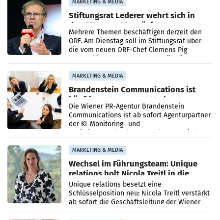
MARKETING & MEDIA
Stiftungsrat Lederer wehrt sich in
den SN gegen Vorwürfe
Mehrere Themen beschäftigen derzeit den
ORF. Am Dienstag soll im Stiftungsrat über
die vom neuen ORF-Chef Clemens Pig
vorgeschlagenen Besetzungen für die
Direktionen abgestimmt werden.
MARKETING & MEDIA
Brandenstein Communications ist
künftig Partner von OtterlyAI
Die Wiener PR-Agentur Brandenstein
Communications ist ab sofort Agenturpartner
der KI-Monitoring- und
Optimierungsplattform OtterlyAI. Damit baut
die Agentur ihr Leistungsportfolio
MARKETING & MEDIA
Wechsel im Führungsteam: Unique
relations holt Nicola Treitl in die
Geschäftsleitung
Unique relations besetzt eine
Schlüsselposition neu: Nicola Treitl verstärkt
ab sofort die Geschäftsleitung der Wiener
PR-Agentur an der Seite von Josef Kalina und
Anna Kalina-Mahr.