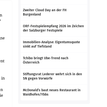
Zweiter Cloud Day an der FH
en
Burgenland
?
ORF-Festspielempfang 2026 im Zeichen
der Salzburger Festspiele
ine
Immobilien-Analyse: Eigentumsquote
sinkt auf Tiefstand
Tchibo bringt Ube-Trend nach
ent
Österreich
Stiftungsrat Lederer wehrt sich in den
 in
SN gegen Vorwürfe
en
McDonald’s baut neues Restaurant in
Waidhofen/Ybbs
ie