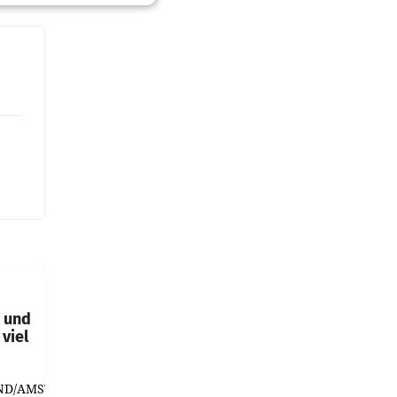
t und
viel
ND/AMSTERDAM.