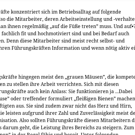
te konzentriert sich im Betriebsalltag auf folgende
o die Mitarbeiter, deren Arbeitseinstellung und -verhalt
an ihnen regelmäßig „auf die Füße treten” muss. Und auf•
e fachlich fit und hochmotiviert sind und bei Bedarf auch
 Denn diese Mitarbeiter sind meist recht selbst- und
hren Führungskräften Information und wenn nötig aktiv e
skräfte hingegen meist den „grauen Mäusen”, die kompet
zu stellen ihre Arbeit verrichten. Sich mit diesen
ungskräfte auch kein Anlass: Sie funktionieren ja ...Dabei
se” oder treffender formuliert „fleißigen Bienen” machen
ftigten aus. Sie sind zudem zwar nicht das Herz und Hirn,
e leisten aufgrund ihrer Zahl und Zuverlässigkeit meist d
sation. Also sollten Führungskräfte diesen Mitarbeitern d
darum geht, die Leistung ihres Bereichs zu steigern. Zum
enen” in der Regel fähig und bereit. Unter folgenden