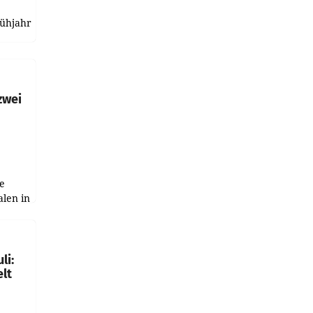
rühjahr
h
zwei
e
alen in
ich.
gen in
li:
lt