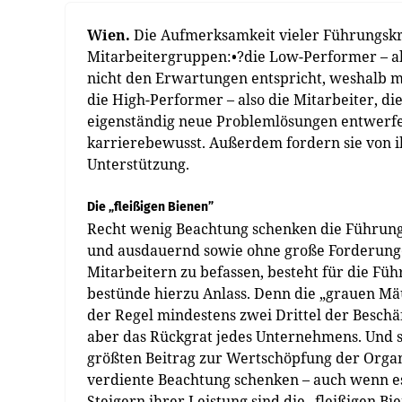
Wien.
Die Aufmerksamkeit vieler Führungskräf
Mitarbeitergruppen:•?die Low-Performer – als
nicht den Erwartungen entspricht, weshalb m
die High-Performer – also die Mitarbeiter, di
eigenständig neue Problemlösungen entwerfen.
karrierebewusst. Außerdem fordern sie von i
Unterstützung.
Die „fleißigen Bienen”
Recht wenig Beachtung schenken die Führung
und ausdauernd sowie ohne große Forderungen 
Mitarbeitern zu befassen, besteht für die Führ
bestünde hierzu Anlass. Denn die „grauen Mäu
der Regel mindestens zwei Drittel der Beschä
aber das Rückgrat jedes Unternehmens. Und si
größten Beitrag zur Wertschöpfung der Organi
verdiente Beachtung schenken – auch wenn es 
Steigern ihrer Leistung sind die „fleißigen Bi