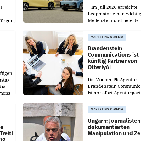
100.000er-Marke
– Im Juli 2026 erreichte
t
Leapmotor einen wichti
Meilenstein und lieferte
Jürgen
weltweit 101.267 Fahrze
ich
aus, womit sich das Erge
MARKETING & MEDIA
gegenüber Juli 2025 meh
örde
verdoppelte (+102
walt
Brandenstein
Communications ist
künftig Partner von
OtterlyAI
ftigen
Die Wiener PR-Agentur
nstag
Brandenstein Communica
die
ist ab sofort Agenturpar
emens
der KI-Monitoring- und
Optimierungsplattform
MARKETING & MEDIA
OtterlyAI. Damit baut di
Agentur ihr Leistungspor
Ungarn: Journalisten
ue
dokumentierten
Treitl
Manipulation und Ze
ung