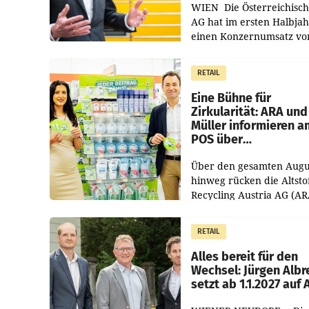
WIEN Die Österreichisch
AG hat im ersten Halbja
einen Konzernumsatz vo
1.544,0 Mio. EUR
erwirtschaftet, was eine
RETAIL
von 3,8 Prozent gegenüb
dem Vergleichszeitraum
Eine Bühne für
Zirkularität: ARA und
Müller informieren a
POS über
Kreislauffähigkeit
Über den gesamten Augu
hinweg rücken die Altsto
Recycling Austria AG (AR
und der Handelskonzern
Müller die Initiative „Krei
RETAIL
Helden“ in allen
österreichischen Müller-F
Alles bereit für den
Wechsel: Jürgen Albr
setzt ab 1.1.2027 auf