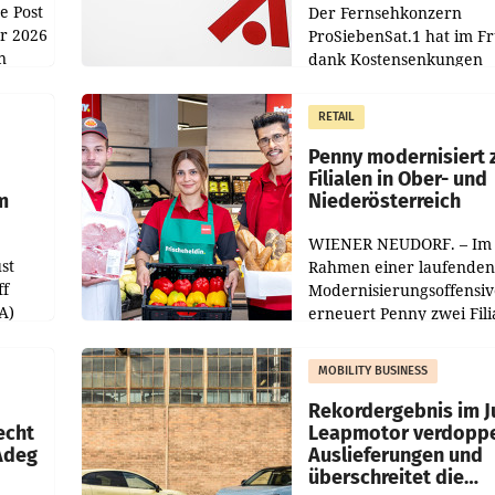
e Post
Der Fernsehkonzern
hr 2026
ProSiebenSat.1 hat im F
n
dank Kostensenkungen
operativ wieder Gewinn
m Plus
gemacht und die
RETAIL
er
Markterwartung deutlic
übertroffen.
Penny modernisiert 
Filialen in Ober- und
m
Niederösterreich
WIENER NEUDORF. – Im
st
Rahmen einer laufenden
ff
Modernisierungsoffensiv
A)
erneuert Penny zwei Fili
Nieder- und Oberösterre
slauf-
Die beiden Standorte lie
MOBILITY BUSINESS
Haag sowie im rund
ilialen
Rekordergebnis im Ju
echt
Leapmotor verdoppe
 Adeg
Auslieferungen und
überschreitet die