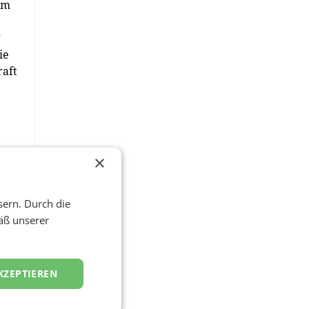
em
”
ie
raft
×
lte
ist
sern. Durch die
äß unserer
KZEPTIEREN