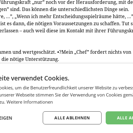
e Führungskraft „nur” noch vor der Herausforderung, mit d
en” sind. Das können die unterschiedlichsten Dinge sein.
re, …”, „Wenn ich mehr Entscheidungsspielräume hätte, …
st es dann, die nötigen Voraussetzungen zu schaffen. Tut s
 verlassen – auch weil diese im Kontakt mit ihrer Führungsk
en und wertgeschätzt. •?Mein „Chef” fordert nichts von
r die nötige Unterstützung.
 Ball bleiben – also regelmäßig die einzelnen Mitarbeiter
ite verwendet Cookies.
n das Signal „Nein” oder „Ich weiß nicht” lautet? Dann sol
n: „Lassen Sie uns noch mal zusammensitzen und …”. Das 
okies, um die Benutzerfreundlichkeit unserer Website zu verbes
ele realistisch sind, dann setzt ihr Erreichen bei dem
unserer Webseite stimmen Sie der Verwendung von Cookies gem
verändertes Verhalten voraus. Das heißt, er muss punktuell
 zu.
Weitere Informationen
n „fleißigen Bienen” schwer. Also benötigen sie eine
EIGEN
ALLE ABLEHNEN
ALLE A