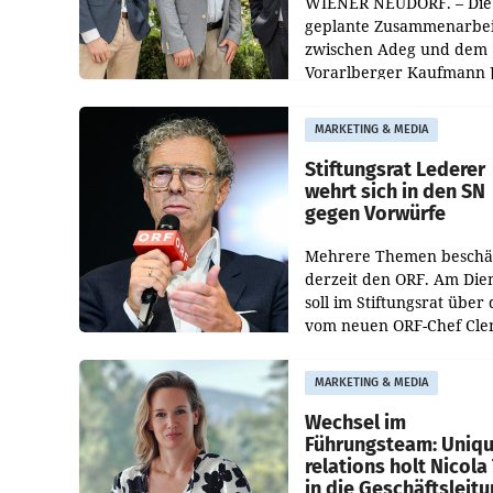
WIENER NEUDORF. – Die
geplante Zusammenarbei
zwischen Adeg und dem
Vorarlberger Kaufmann 
Albrecht ist kartellrechtl
freigegeben: Die
MARKETING & MEDIA
Bundeswettbewerbsbeh
und der Bundeskartellan
Stiftungsrat Lederer
wehrt sich in den SN
gegen Vorwürfe
Mehrere Themen beschä
derzeit den ORF. Am Die
soll im Stiftungsrat über 
vom neuen ORF-Chef Cl
Pig vorgeschlagenen
Besetzungen für die
MARKETING & MEDIA
Direktionen abgestimmt
werden.
Wechsel im
Führungsteam: Uniq
relations holt Nicola 
in die Geschäftsleit