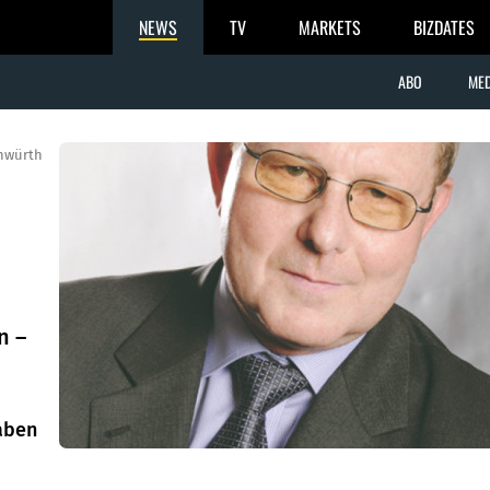
NEWS
TV
MARKETS
BIZDATES
ABO
MED
hwürth
n –
gaben