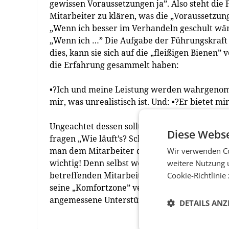
gewissen Voraussetzungen ja”. Also steht di
Mitarbeiter zu klären, was die „Voraussetzung
„Wenn ich besser im Verhandeln geschult wä
„Wenn ich …” Die Aufgabe der Führungskraft i
dies, kann sie sich auf die „fleißigen Bienen”
die Erfahrung gesammelt haben:
•?Ich und meine Leistung werden wahrgenomm
mir, was unrealistisch ist. Und: •?Er bietet mi
Ungeachtet dessen sollte die Führungskraft am
Diese Webse
fragen „Wie läuft’s? Schaffen Sie es?” Und wen
man dem Mitarbeiter das Angebot unterbreite
Wir verwenden Co
wichtig! Denn selbst wenn die vereinbarten Zi
weitere Nutzung 
betreffenden Mitarbeiter doch ein teilweise 
Cookie-Richtlinie
seine „Komfortzone” verlassen. Das fällt viele
angemessene Unterstützung.
DETAILS ANZ