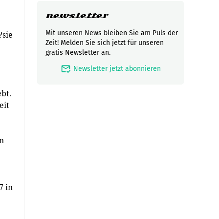
newsletter
Mit unseren News bleiben Sie am Puls der
?sie
Zeit! Melden Sie sich jetzt für unseren
gratis Newsletter an.
mark_email_read
Newsletter jetzt abonnieren
bt.
eit
en
7 in