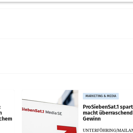
MARKETING & MEDIA
:
ProSiebenSat.1 spar
n
macht überraschend 
achem
Gewinn
UNTERFÖHRING/MAILA