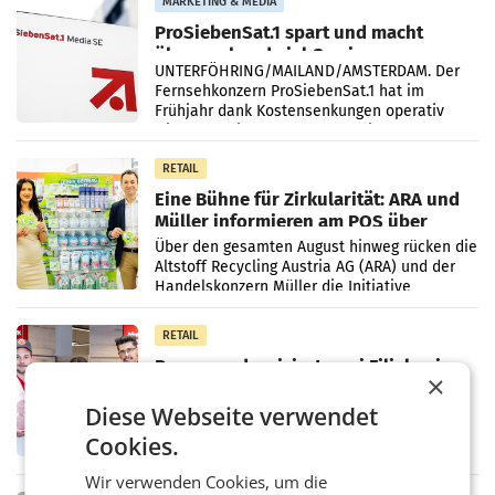
MARKETING & MEDIA
ProSiebenSat.1 spart und macht
überraschend viel Gewinn
UNTERFÖHRING/MAILAND/AMSTERDAM. Der
Fernsehkonzern ProSiebenSat.1 hat im
Frühjahr dank Kostensenkungen operativ
wieder Gewinn gemacht und die
Markterwartung deutlich übertroffen.
RETAIL
Eine Bühne für Zirkularität: ARA und
Müller informieren am POS über
Kreislauffähigkeit
Über den gesamten August hinweg rücken die
Altstoff Recycling Austria AG (ARA) und der
Handelskonzern Müller die Initiative
„Kreislauf-Helden“ in allen österreichischen
Müller-Filialen
RETAIL
Penny modernisiert zwei Filialen in
×
Ober- und Niederösterreich
WIENER NEUDORF. – Im Rahmen einer
Diese Webseite verwendet
laufenden Modernisierungsoffensive
Cookies.
erneuert Penny zwei Filialen in Nieder- und
Oberösterreich. Die beiden Standorte liegen
Wir verwenden Cookies, um die
in Haag sowie im rund