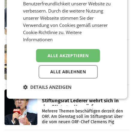
RETAIL
Benutzerfreundlichkeit unserer Website zu
Alles bereit für den Wechsel: Jürgen
verbessern. Durch die weitere Nutzung
Albrecht setzt ab 1.1.2027 auf Adeg
unserer Webseite stimmen Sie der
WIENER NEUDORF. – Die geplante
Verwendung von Cookies gemäß unserer
Zusammenarbeit zwischen Adeg und dem
Vorarlberger Kaufmann Jürgen Albrecht ist
Cookie-Richtlinie zu.
Weitere
kartellrechtlich freigegeben: Die
Informationen
Bundeswettbewerbsbehörde und der
Bundeskartellanwalt
MOBILITY BUSINESS
Rekordergebnis im Juli: Leapmotor
ALLE AKZEPTIEREN
verdoppelt Auslieferungen und
überschreitet die 100.000er-Marke
– Im Juli 2026 erreichte Leapmotor einen
ALLE ABLEHNEN
wichtigen Meilenstein und lieferte weltweit
101.267 Fahrzeuge aus, womit sich das
Ergebnis gegenüber Juli 2025 mehr als
DETAILS ANZEIGEN
verdoppelte (+102
MARKETING & MEDIA
Stiftungsrat Lederer wehrt sich in
den SN gegen Vorwürfe
Mehrere Themen beschäftigen derzeit den
ORF. Am Dienstag soll im Stiftungsrat über
die vom neuen ORF-Chef Clemens Pig
vorgeschlagenen Besetzungen für die
Direktionen abgestimmt werden.