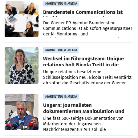
MARKETING & MEDIA
Brandenstein Communications ist
künftig Partner von OtterlyAI
Die Wiener PR-Agentur Brandenstein
Communications ist ab sofort Agenturpartner
der KI-Monitoring- und
Optimierungsplattform OtterlyAI. Damit baut
die Agentur ihr Leistungsportfolio
MARKETING & MEDIA
Wechsel im Führungsteam: Unique
relations holt Nicola Treitl in die
Geschäftsleitung
Unique relations besetzt eine
Schlüsselposition neu: Nicola Treitl verstärkt
ab sofort die Geschäftsleitung der Wiener
PR-Agentur an der Seite von Josef Kalina und
Anna Kalina-Mahr.
MARKETING & MEDIA
Ungarn: Journalisten
dokumentierten Manipulation und
Zensur
Eine fast 500-seitige Dokumentation von
Mitarbeitern der Ungarischen
Nachrichtenagentur MTI soll die
systematische Nachrichten-Manipulation und