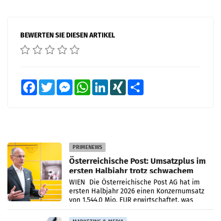
BEWERTEN SIE DIESEN ARTIKEL
Facebook
Twitter
Messenger
WhatsApp
LinkedIn
XING
Teilen
PRIMENEWS
Österreichische Post: Umsatzplus im
ersten Halbjahr trotz schwachem
Briefgeschäft
WIEN Die Österreichische Post AG hat im
ersten Halbjahr 2026 einen Konzernumsatz
von 1.544,0 Mio. EUR erwirtschaftet, was
einem Plus von 3,8 Prozent gegenüber dem
Vergleichszeitraum