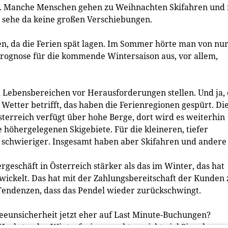
el. Manche Menschen gehen zu Weihnachten Skifahren und
h sehe da keine großen Verschiebungen.
n, da die Ferien spät lagen. Im Sommer hörte man von nu
 Prognose für die kommende Wintersaison aus, vor allem,
n Lebensbereichen vor Herausforderungen stellen. Und ja,
 Wetter betrifft, das haben die Ferienregionen gespürt. Di
erreich verfügt über hohe Berge, dort wird es weiterhin
 höhergelegenen Skigebiete. Für die kleineren, tiefer
r schwieriger. Insgesamt haben aber Skifahren und andere
geschäft in Österreich stärker als das im Winter, das hat
wickelt. Das hat mit der Zahlungsbereitschaft der Kunden 
 Tendenzen, dass das Pendel wieder zurückschwingt.
eeunsicherheit jetzt eher auf Last Minute-Buchungen?
Herbst- oder Winterferien, macht es nicht viel Sinn, lange