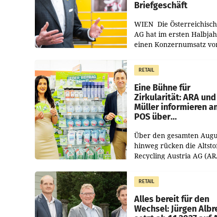
Briefgeschäft
WIEN Die Österreichisch
AG hat im ersten Halbja
einen Konzernumsatz vo
1.544,0 Mio. EUR
erwirtschaftet, was eine
RETAIL
von 3,8 Prozent gegenüb
dem Vergleichszeitraum
Eine Bühne für
Zirkularität: ARA und
Müller informieren a
POS über
Kreislauffähigkeit
Über den gesamten Augu
hinweg rücken die Altsto
Recycling Austria AG (AR
und der Handelskonzern
Müller die Initiative „Krei
RETAIL
Helden“ in allen
österreichischen Müller-F
Alles bereit für den
Wechsel: Jürgen Albr