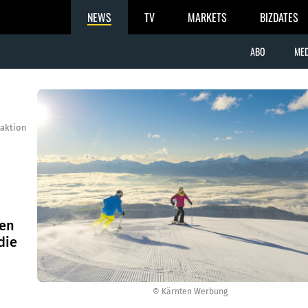
NEWS
TV
MARKETS
BIZDATES
ABO
MED
aktion
den
die
© Kärnten Werbung