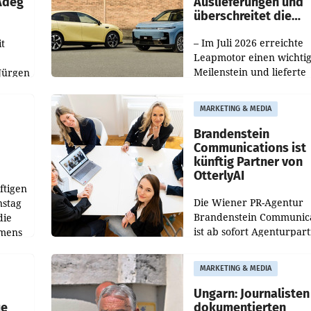
 Adeg
Auslieferungen und
überschreitet die
100.000er-Marke
– Im Juli 2026 erreichte
t
Leapmotor einen wichti
Meilenstein und lieferte
Jürgen
weltweit 101.267 Fahrze
ich
aus, womit sich das Erge
MARKETING & MEDIA
gegenüber Juli 2025 meh
örde
verdoppelte (+102
walt
Brandenstein
Communications ist
künftig Partner von
OtterlyAI
ftigen
Die Wiener PR-Agentur
nstag
Brandenstein Communica
die
ist ab sofort Agenturpar
emens
der KI-Monitoring- und
Optimierungsplattform
MARKETING & MEDIA
OtterlyAI. Damit baut di
Agentur ihr Leistungspor
Ungarn: Journalisten
ue
dokumentierten