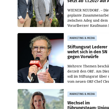
setzt ab 1.1.2027 auf
WIENER NEUDORF. – Die
geplante Zusammenarbei
zwischen Adeg und dem
Vorarlberger Kaufmann 
Albrecht ist kartellrechtl
freigegeben: Die
MARKETING & MEDIA
Bundeswettbewerbsbeh
und der Bundeskartellan
Stiftungsrat Lederer
wehrt sich in den SN
gegen Vorwürfe
Mehrere Themen beschä
derzeit den ORF. Am Die
soll im Stiftungsrat über 
vom neuen ORF-Chef Cl
Pig vorgeschlagenen
Besetzungen für die
MARKETING & MEDIA
Direktionen abgestimmt
werden.
Wechsel im
Führungsteam: Uniq