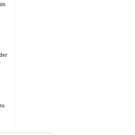
 im
r
 der
e
zu