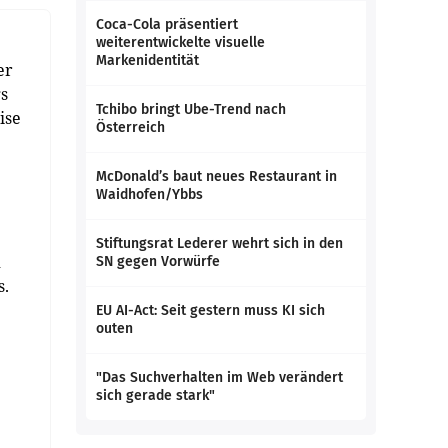
Coca-Cola präsentiert
weiterentwickelte visuelle
Markenidentität
er
s
Tchibo bringt Ube-Trend nach
ise
Österreich
McDonald’s baut neues Restaurant in
Waidhofen/Ybbs
Stiftungsrat Lederer wehrt sich in den
d
SN gegen Vorwürfe
s.
EU AI-Act: Seit gestern muss KI sich
outen
"Das Suchverhalten im Web verändert
sich gerade stark"