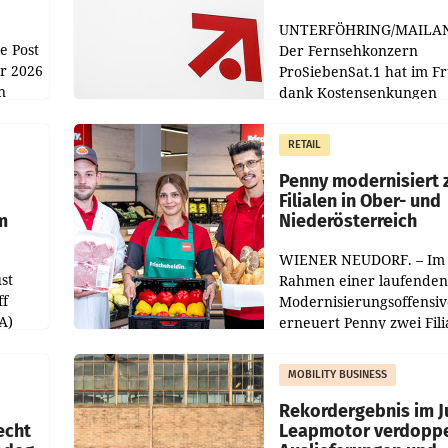
UNTERFÖHRING/MAILA
e Post
Der Fernsehkonzern
hr 2026
ProSiebenSat.1 hat im F
n
dank Kostensenkungen
operativ wieder Gewinn
m Plus
gemacht und die
RETAIL
er
Markterwartung deutlic
übertroffen.
Penny modernisiert 
Filialen in Ober- und
m
Niederösterreich
WIENER NEUDORF. – Im
st
Rahmen einer laufenden
ff
Modernisierungsoffensiv
A)
erneuert Penny zwei Fili
Nieder- und Oberösterre
slauf-
Die beiden Standorte lie
MOBILITY BUSINESS
Haag sowie im rund
ilialen
Rekordergebnis im Ju
echt
Leapmotor verdoppe