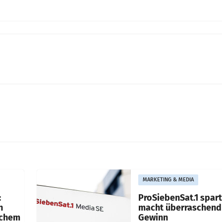
MARKETING & MEDIA
:
ProSiebenSat.1 spar
n
macht überraschend 
achem
Gewinn