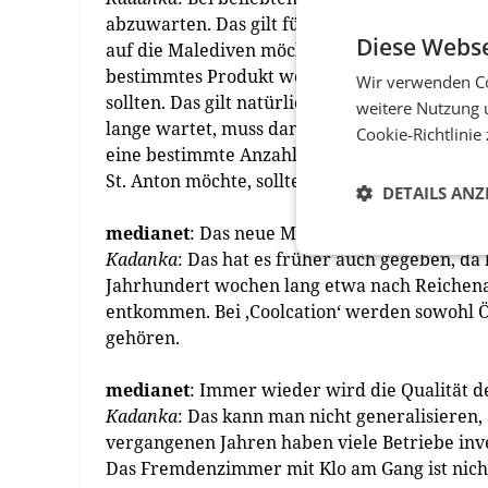
abzuwarten. Das gilt für alle Arten von Buchu
Diese Webse
auf die Malediven möchte, ist jetzt schon sp
bestimmtes Produkt wollen, ist ihnen schon b
Wir verwenden Co
sollten. Das gilt natürlich besonders für Gebi
weitere Nutzung 
lange wartet, muss dann Kompromisse eingehen
Cookie-Richtlinie
eine bestimmte Anzahl an Flugtickets oder H
St. Anton möchte, sollte spätestens jetzt buch
DETAILS ANZ
medianet
: Das neue Modewort für den Somme
Kadanka
: Das hat es früher auch gegeben, da
Jahrhundert wochen lang etwa nach Reichenau
entkommen. Bei ‚Coolcation‘ werden sowohl Ö
gehören.
medianet
: Immer wieder wird die Qualität 
Kadanka
: Das kann man nicht generalisieren,
vergangenen Jahren haben viele Betriebe inves
Das Fremdenzimmer mit Klo am Gang ist nich