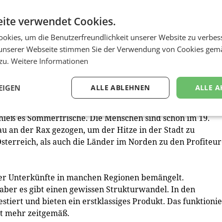
ngen und betrifft nicht speziell den Winter. Wer zu Ostern
ite verwendet Cookies.
ät dran. Wenn Menschen zu einer bestimmten Zeit ein
ewusst, dass sie nicht zu lange mit einer Buchung warten
okies, um die Benutzerfreundlichkeit unserer Website zu verbes
ete mit Schneegarantie, wie Ischgl oder das Ötztal. Wer zu
unserer Webseite stimmen Sie der Verwendung von Cookies gem
. Die Verfügbarkeit ist nicht anpassbar, denn es gibt nur
 zu.
Weitere Informationen
otelzimmern in einer Region. Wer in den Semesterferien n
en.
EIGEN
ALLE ABLEHNEN
ALLE A
rurlaub ist ‚Coolcation‘. Ihre Meinung dazu?
 hieß es Sommerfrische. Die Menschen sind schon im 19.
 an der Rax gezogen, um der Hitze in der Stadt zu
sterreich, als auch die Länder im Norden zu den Profiteu
der Unterkünfte in manchen Regionen bemängelt.
 aber es gibt einen gewissen Strukturwandel. In den
tiert und bieten ein erstklassiges Produkt. Das funktionie
t mehr zeitgemäß.