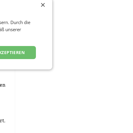
×
sern. Durch die
äß unserer
ach
KZEPTIEREN
ren
rt.