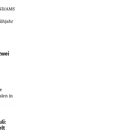
ND/AMSTERDAM.
rühjahr
h
zwei
e
alen in
ich.
gen in
li:
lt