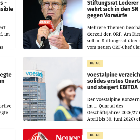
s -
Stiftungsrat Lederer
nsible
wehrt sich in den SN
gegen Vorwürfe
ert
Mehrere Themen beschä
f, im
derzeit den ORF. Am Die
soll im Stiftungsrat über 
as
vom neuen ORF-Chef Cl
chefs
Pig vorgeschlagenen
istian
Besetzungen für die
RETAIL
Direktionen abgestimmt
werden.
wegte
voestalpine verzeic
im
solides erstes Quart
und steigert EBITDA
Der voestalpine-Konzern
ortive
im 1. Quartal des
egte
Geschäftsjahres 2026/27 
April bis 30. Juni 2026) e
aten
solides Ergebnis erwirtsc
 das
Der Umsatz stieg im Verg
RETAIL
wie
zur Vorjahresperiode