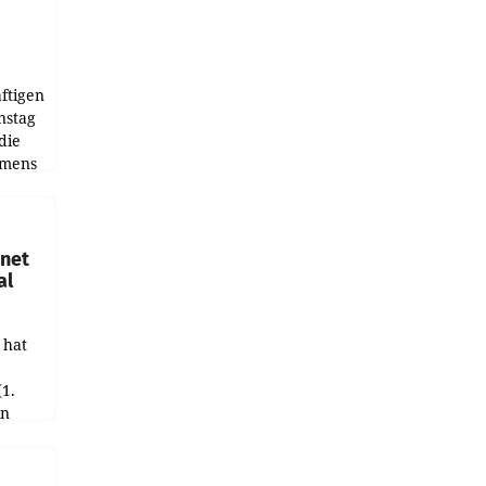
ftigen
nstag
die
emens
hnet
al
 hat
(1.
in
haftet.
leich