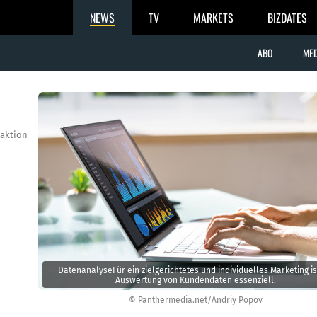
NEWS
TV
MARKETS
BIZDATES
ABO
MED
aktion
DatenanalyseFür ein zielgerichtetes und individuelles Marketing is
Auswertung von Kundendaten essenziell.
© Panthermedia.net/Andriy Popov