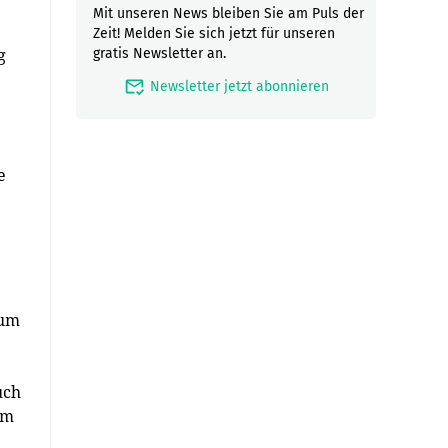
Mit unseren News bleiben Sie am Puls der
Zeit! Melden Sie sich jetzt für unseren
g
gratis Newsletter an.
mark_email_read
Newsletter jetzt abonnieren
e
zum
uch
am