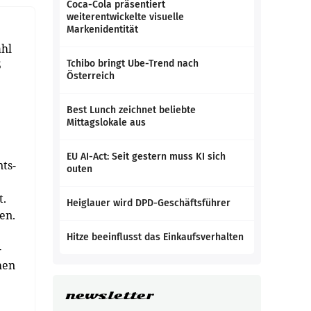
Coca-Cola präsentiert
weiterentwickelte visuelle
Markenidentität
ahl
5
Tchibo bringt Ube-Trend nach
Österreich
Best Lunch zeichnet beliebte
Mittagslokale aus
EU AI-Act: Seit gestern muss KI sich
ts-
outen
t.
Heiglauer wird DPD-Geschäftsführer
en.
Hitze beeinflusst das Einkaufsverhalten
-
hen
newsletter