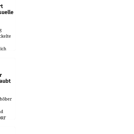
rt
suelle
g
ckelte
ich
e
r
laubt
chöber
nd
ORF
r APA