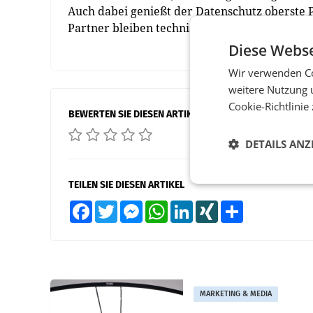
Auch dabei genießt der Datenschutz oberste P
Partner bleiben technisch immer voneinander
Diese Webse
Wir verwenden Co
weitere Nutzung 
Cookie-Richtlinie
BEWERTEN SIE DIESEN ARTIKEL
DETAILS ANZ
TEILEN SIE DIESEN ARTIKEL
Facebook
Twitter
Messenger
WhatsApp
LinkedIn
XING
Teilen
MARKETING & MEDIA