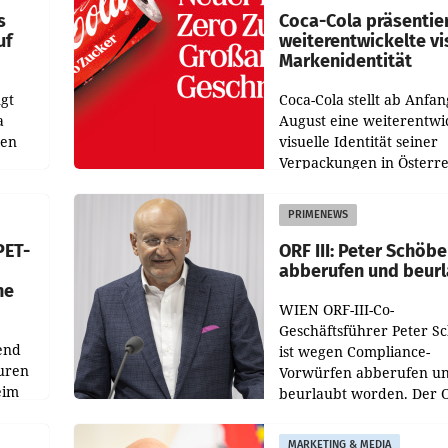
s
Coca-Cola präsentie
uf
weiterentwickelte vi
Markenidentität
gt
Coca-Cola stellt ab Anfan
a
August eine weiterentwi
nen
visuelle Identität seiner
Verpackungen in Österre
 den
vor. Im Mittelpunkt des
ens
Redesigns stehen zentral
PRIMENEWS
ozent
Gestaltungselemente
PET-
ORF III: Peter Schöbe
abberufen und beur
he
WIEN ORF-III-Co-
Geschäftsführer Peter S
end
ist wegen Compliance-
uren
Vorwürfen abberufen u
eim
beurlaubt worden. Der 
bestätigte gegenüber de
uer zu
entsprechende
MARKETING & MEDIA