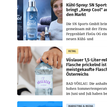
Kühl-Spray: SN Sport
bringt „Keep Cool“ a
den Markt
Die SN Sports GmbH brin
gemeinsam mit der Firm
Feygenblatt FloGu OG ei
neuen Kühl- und
Regenerations-Spray auf
Markt. Das Produkt nam
RETAIL
„Keep Cool“ ist zu 100 Pr
Vöslauer 1,5-Liter-re
Flasche prickelnd ist
meistgekaufte Flasc
Österreichs
BAD VÖSLAU. Die anhalt
hohen Sommertemperat
im Juni und Juli haben b
niederösterreichischen
Getränkehersteller Vösla
MARKETING & MEDIA