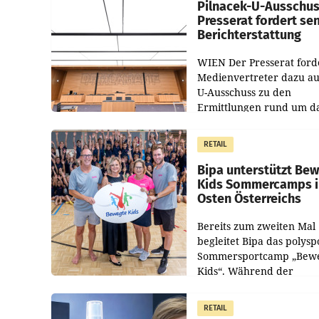
Pilnacek-U-Ausschus
Presserat fordert se
Berichterstattung
WIEN Der Presserat ford
Medienvertreter dazu au
U-Ausschuss zu den
Ermittlungen rund um d
Ableben des Ex-Sektions
im Justizministerium, Chr
RETAIL
Pilnacek, auf sensible
Bipa unterstützt Be
Kids Sommercamps 
Osten Österreichs
Bereits zum zweiten Mal
begleitet Bipa das polysp
Sommersportcamp „Bew
Kids“. Während der
Campwochen in den Mon
Juli und August versorgt
RETAIL
Unternehmen Kinder so