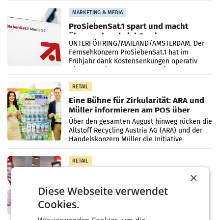
Vergleichszeitraum
MARKETING & MEDIA
ProSiebenSat.1 spart und macht
überraschend viel Gewinn
UNTERFÖHRING/MAILAND/AMSTERDAM. Der
Fernsehkonzern ProSiebenSat.1 hat im
Frühjahr dank Kostensenkungen operativ
wieder Gewinn gemacht und die
Markterwartung deutlich übertroffen.
RETAIL
Eine Bühne für Zirkularität: ARA und
Müller informieren am POS über
Kreislauffähigkeit
Über den gesamten August hinweg rücken die
Altstoff Recycling Austria AG (ARA) und der
Handelskonzern Müller die Initiative
„Kreislauf-Helden“ in allen österreichischen
Müller-Filialen
RETAIL
Penny modernisiert zwei Filialen in
×
Ober- und Niederösterreich
Diese Webseite verwendet
WIENER NEUDORF. – Im Rahmen einer
laufenden Modernisierungsoffensive
Cookies.
erneuert Penny zwei Filialen in Nieder- und
Oberösterreich. Die beiden Standorte liegen