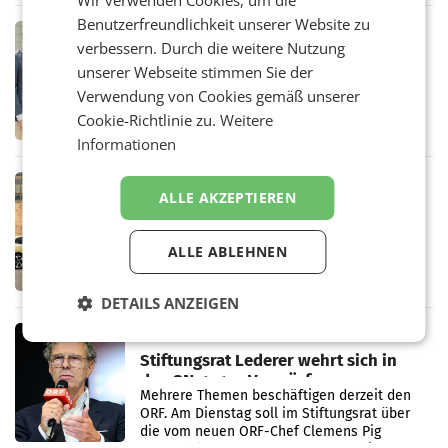
Wir verwenden Cookies, um die
in Haag sowie im rund
Benutzerfreundlichkeit unserer Website zu
RETAIL
verbessern. Durch die weitere Nutzung
Alles bereit für den Wechsel: Jürgen
unserer Webseite stimmen Sie der
Albrecht setzt ab 1.1.2027 auf Adeg
WIENER NEUDORF. – Die geplante
Verwendung von Cookies gemäß unserer
Zusammenarbeit zwischen Adeg und dem
Cookie-Richtlinie zu.
Weitere
Vorarlberger Kaufmann Jürgen Albrecht ist
Informationen
kartellrechtlich freigegeben: Die
Bundeswettbewerbsbehörde und der
Bundeskartellanwalt
MOBILITY BUSINESS
ALLE AKZEPTIEREN
Rekordergebnis im Juli: Leapmotor
verdoppelt Auslieferungen und
überschreitet die 100.000er-Marke
ALLE ABLEHNEN
– Im Juli 2026 erreichte Leapmotor einen
wichtigen Meilenstein und lieferte weltweit
101.267 Fahrzeuge aus, womit sich das
DETAILS ANZEIGEN
Ergebnis gegenüber Juli 2025 mehr als
verdoppelte (+102
MARKETING & MEDIA
Stiftungsrat Lederer wehrt sich in
den SN gegen Vorwürfe
Mehrere Themen beschäftigen derzeit den
ORF. Am Dienstag soll im Stiftungsrat über
die vom neuen ORF-Chef Clemens Pig