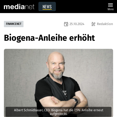
menu
NEWS
Menü
event
draw
25.10.2024
Redaktion
FINANCENET
Biogena-Anleihe erhöht
Albert Schmidbauer, CEO: Biogena hat die 7,5%-Anleihe erneut
aufgestockt.