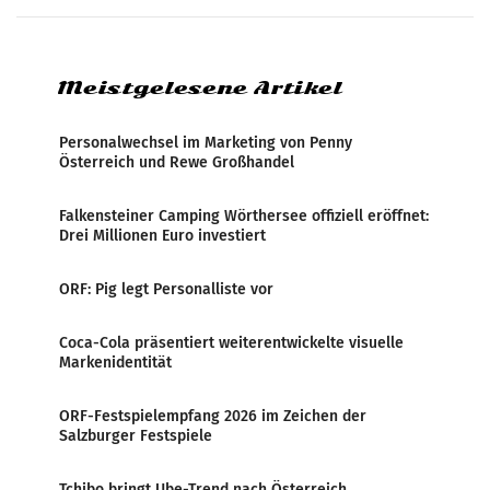
systematische Nachrichten-Manipulation und
Zensur bei der Agentur während der Zeit
Meistgelesene Artikel
Personalwechsel im Marketing von Penny
Österreich und Rewe Großhandel
Falkensteiner Camping Wörthersee offiziell eröffnet:
Drei Millionen Euro investiert
ORF: Pig legt Personalliste vor
Coca-Cola präsentiert weiterentwickelte visuelle
Markenidentität
ORF-Festspielempfang 2026 im Zeichen der
Salzburger Festspiele
Tchibo bringt Ube-Trend nach Österreich