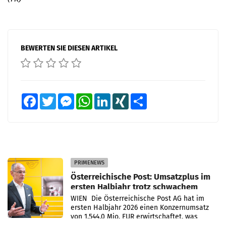
BEWERTEN SIE DIESEN ARTIKEL
Facebook
Twitter
Messenger
WhatsApp
LinkedIn
XING
Teilen
PRIMENEWS
Österreichische Post: Umsatzplus im
ersten Halbjahr trotz schwachem
Briefgeschäft
WIEN Die Österreichische Post AG hat im
ersten Halbjahr 2026 einen Konzernumsatz
von 1.544,0 Mio. EUR erwirtschaftet, was
einem Plus von 3,8 Prozent gegenüber dem