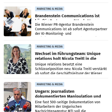
vorgeschlagenen Besetzungen für die
Direktionen abgestimmt werden.
MARKETING & MEDIA
Brandenstein Communications ist
künftig Partner von OtterlyAI
Die Wiener PR-Agentur Brandenstein
Communications ist ab sofort Agenturpartner
der KI-Monitoring- und
Optimierungsplattform OtterlyAI. Damit baut
die Agentur ihr Leistungsportfolio
MARKETING & MEDIA
Wechsel im Führungsteam: Unique
relations holt Nicola Treitl in die
Geschäftsleitung
Unique relations besetzt eine
Schlüsselposition neu: Nicola Treitl verstärkt
ab sofort die Geschäftsleitung der Wiener
PR-Agentur an der Seite von Josef Kalina und
Anna Kalina-Mahr.
MARKETING & MEDIA
Ungarn: Journalisten
dokumentierten Manipulation und
Zensur
Eine fast 500-seitige Dokumentation von
Mitarbeitern der Ungarischen
Nachrichtenagentur MTI soll die