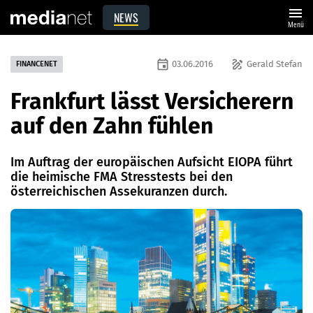
menu
NEWS
Menü
event
draw
03.06.2016
Gerald Stefan
FINANCENET
Frankfurt lässt Versicherern
auf den Zahn fühlen
Im Auftrag der europäischen Aufsicht EIOPA führt
die heimische FMA Stresstests bei den
österreichischen Assekuranzen durch.