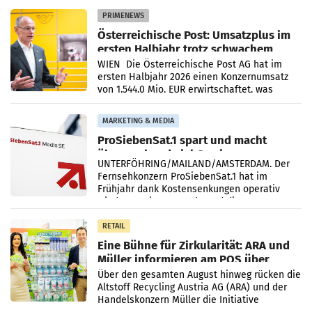
PRIMENEWS
Österreichische Post: Umsatzplus im
ersten Halbjahr trotz schwachem
Briefgeschäft
WIEN Die Österreichische Post AG hat im
ersten Halbjahr 2026 einen Konzernumsatz
von 1.544,0 Mio. EUR erwirtschaftet, was
einem Plus von 3,8 Prozent gegenüber dem
Vergleichszeitraum
MARKETING & MEDIA
ProSiebenSat.1 spart und macht
überraschend viel Gewinn
UNTERFÖHRING/MAILAND/AMSTERDAM. Der
Fernsehkonzern ProSiebenSat.1 hat im
Frühjahr dank Kostensenkungen operativ
wieder Gewinn gemacht und die
Markterwartung deutlich übertroffen.
RETAIL
Eine Bühne für Zirkularität: ARA und
Müller informieren am POS über
Kreislauffähigkeit
Über den gesamten August hinweg rücken die
Altstoff Recycling Austria AG (ARA) und der
Handelskonzern Müller die Initiative