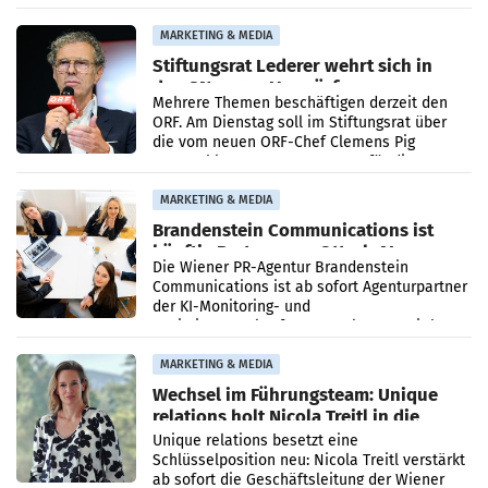
Ergebnis gegenüber Juli 2025 mehr als
verdoppelte (+102
MARKETING & MEDIA
Stiftungsrat Lederer wehrt sich in
den SN gegen Vorwürfe
Mehrere Themen beschäftigen derzeit den
ORF. Am Dienstag soll im Stiftungsrat über
die vom neuen ORF-Chef Clemens Pig
vorgeschlagenen Besetzungen für die
Direktionen abgestimmt werden.
MARKETING & MEDIA
Brandenstein Communications ist
künftig Partner von OtterlyAI
Die Wiener PR-Agentur Brandenstein
Communications ist ab sofort Agenturpartner
der KI-Monitoring- und
Optimierungsplattform OtterlyAI. Damit baut
die Agentur ihr Leistungsportfolio
MARKETING & MEDIA
Wechsel im Führungsteam: Unique
relations holt Nicola Treitl in die
Geschäftsleitung
Unique relations besetzt eine
Schlüsselposition neu: Nicola Treitl verstärkt
ab sofort die Geschäftsleitung der Wiener