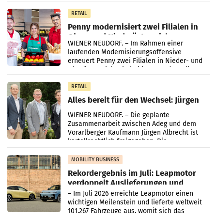
„Kreislauf-Helden“ in allen österreichischen
Müller-Filialen
RETAIL
Penny modernisiert zwei Filialen in
Ober- und Niederösterreich
WIENER NEUDORF. – Im Rahmen einer
laufenden Modernisierungsoffensive
erneuert Penny zwei Filialen in Nieder- und
Oberösterreich. Die beiden Standorte liegen
in Haag sowie im rund
RETAIL
Alles bereit für den Wechsel: Jürgen
Albrecht setzt ab 1.1.2027 auf Adeg
WIENER NEUDORF. – Die geplante
Zusammenarbeit zwischen Adeg und dem
Vorarlberger Kaufmann Jürgen Albrecht ist
kartellrechtlich freigegeben: Die
Bundeswettbewerbsbehörde und der
Bundeskartellanwalt
MOBILITY BUSINESS
Rekordergebnis im Juli: Leapmotor
verdoppelt Auslieferungen und
überschreitet die 100.000er-Marke
– Im Juli 2026 erreichte Leapmotor einen
wichtigen Meilenstein und lieferte weltweit
101.267 Fahrzeuge aus, womit sich das