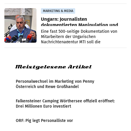
PR-Agentur an der Seite von Josef Kalina und
Anna Kalina-Mahr.
MARKETING & MEDIA
Ungarn: Journalisten
dokumentierten Manipulation und
Zensur
Eine fast 500-seitige Dokumentation von
Mitarbeitern der Ungarischen
Nachrichtenagentur MTI soll die
systematische Nachrichten-Manipulation und
Zensur bei der Agentur während der Zeit
Meistgelesene Artikel
Personalwechsel im Marketing von Penny
Österreich und Rewe Großhandel
Falkensteiner Camping Wörthersee offiziell eröffnet:
Drei Millionen Euro investiert
ORF: Pig legt Personalliste vor