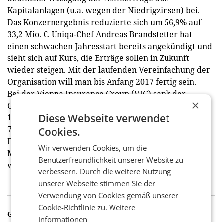
Kapitalanlagen (u.a. wegen der Niedrigzinsen) bei.
Das Konzernergebnis reduzierte sich um 56,9% auf
33,2 Mio. €. Uniqa-Chef Andreas Brandstetter hat
einen schwachen Jahresstart bereits angekündigt und
sieht sich auf Kurs, die Erträge sollen in Zukunft
wieder steigen. Mit der laufenden Vereinfachung der
Organisation will man bis Anfang 2017 fertig sein.
Bei der Vienna Insurance Group (VIG) sank der
×
Gewinn vor Steuern im 1. Quartal 2016 um 22,5% auf
Diese Webseite verwendet
101,5 Mio. €, das Konzernergebnis gab um 21,5% auf
77,6 Mio. € nach. Im Gesamtjahr will VIG-Chefin ­
Cookies.
Elisabeth Stadler das EGT allerdings auf bis zu 400
Wir verwenden Cookies, um die
Mio. € verdoppeln; an diesem Plan hält die VIG
Benutzerfreundlichkeit unserer Website zu
weiterhin fest.
verbessern. Durch die weitere Nutzung
unserer Webseite stimmen Sie der
Verwendung von Cookies gemäß unserer
Cookie-Richtlinie zu.
Weitere
GALERIE
Informationen