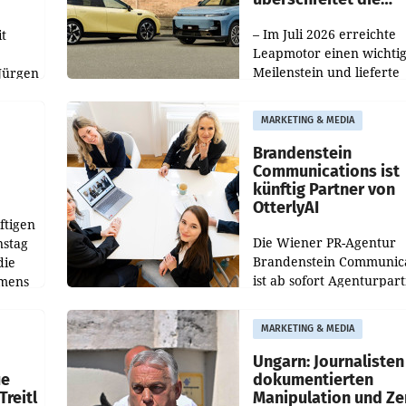
100.000er-Marke
– Im Juli 2026 erreichte
t
Leapmotor einen wichti
Meilenstein und lieferte
Jürgen
weltweit 101.267 Fahrze
ich
aus, womit sich das Erge
MARKETING & MEDIA
gegenüber Juli 2025 meh
örde
verdoppelte (+102
walt
Brandenstein
Communications ist
künftig Partner von
OtterlyAI
ftigen
Die Wiener PR-Agentur
nstag
Brandenstein Communica
die
ist ab sofort Agenturpar
emens
der KI-Monitoring- und
Optimierungsplattform
MARKETING & MEDIA
OtterlyAI. Damit baut di
Agentur ihr Leistungspor
Ungarn: Journalisten
ue
dokumentierten
Treitl
Manipulation und Ze