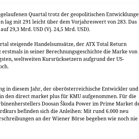
gelaufenen Quartal trotz der geopolitischen Entwicklung
zen lag mit 291 leicht über dem Vorjahreswert von 283. Das
uf 29,3 Mrd. USD (Vj. 24,5 Mrd. USD).
rtal steigende Handelsumsätze, der ATX Total Return
z erstmals in seiner Berechnungsgeschichte die Marke von
gsten, weltweiten Kursrücksetzern aufgrund der US-
och.
ing in diesem Jahr, der oberösterreichische Entwickler und
n den direct market plus für KMU aufgenommen. Für die
rbinenherstellers Doosan Škoda Power im Prime Market d
dkurs befinden sich die Anleihen: Mit rund 6.000 neu
erschreibungen an der Wiener Börse begeben wie noch nie