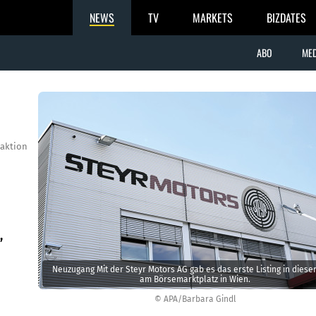
NEWS
TV
MARKETS
BIZDATES
ABO
MED
aktion
,
Neuzugang Mit der Steyr Motors AG gab es das erste Listing in diese
am Börsemarktplatz in Wien.
© APA/Barbara Gindl