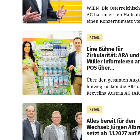
WIEN Die Österreichisch
AG hat im ersten Halbja
einen Konzernumsatz vo
1.544,0 Mio. EUR
erwirtschaftet, was eine
RETAIL
von 3,8 Prozent gegenüb
dem Vergleichszeitraum
Eine Bühne für
Zirkularität: ARA und
Müller informieren a
POS über
Kreislauffähigkeit
Über den gesamten Augu
hinweg rücken die Altsto
Recycling Austria AG (AR
und der Handelskonzern
Müller die Initiative „Krei
RETAIL
Helden“ in allen
österreichischen Müller-F
Alles bereit für den
Wechsel: Jürgen Albr
setzt ab 1.1.2027 auf