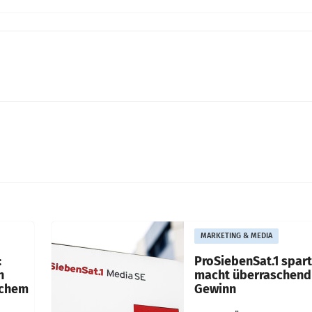
MARKETING & MEDIA
:
ProSiebenSat.1 spar
n
macht überraschend 
achem
Gewinn