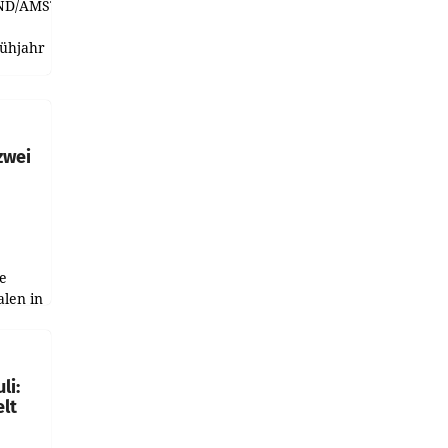
ND/AMSTERDAM.
rühjahr
h
zwei
e
alen in
ich.
gen in
li:
lt