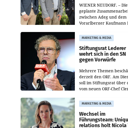
WIENER NEUDORF. – Die
geplante Zusammenarbei
zwischen Adeg und dem
Vorarlberger Kaufmann 
Albrecht ist kartellrechtl
freigegeben: Die
MARKETING & MEDIA
Bundeswettbewerbsbeh
und der Bundeskartellan
Stiftungsrat Lederer
wehrt sich in den SN
gegen Vorwürfe
Mehrere Themen beschä
derzeit den ORF. Am Die
soll im Stiftungsrat über 
vom neuen ORF-Chef Cl
Pig vorgeschlagenen
Besetzungen für die
MARKETING & MEDIA
Direktionen abgestimmt
werden.
Wechsel im
Führungsteam: Uniq
relations holt Nicola 