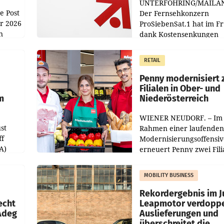
UNTERFÖHRING/MAILA
e Post
Der Fernsehkonzern
hr 2026
ProSiebenSat.1 hat im F
n
dank Kostensenkungen
operativ wieder Gewinn
m Plus
gemacht und die
RETAIL
er
Markterwartung deutlic
übertroffen.
Penny modernisiert 
Filialen in Ober- und
m
Niederösterreich
WIENER NEUDORF. – Im
st
Rahmen einer laufenden
ff
Modernisierungsoffensiv
A)
erneuert Penny zwei Fili
Nieder- und Oberösterre
slauf-
Die beiden Standorte lie
MOBILITY BUSINESS
Haag sowie im rund
ilialen
Rekordergebnis im Ju
echt
Leapmotor verdoppe
 Adeg
Auslieferungen und
überschreitet die