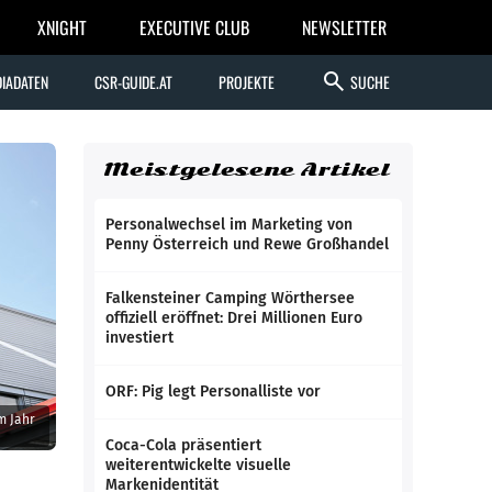
XNIGHT
EXECUTIVE CLUB
NEWSLETTER
search
IADATEN
CSR-GUIDE.AT
PROJEKTE
SUCHE
Meistgelesene Artikel
Personalwechsel im Marketing von
Penny Österreich und Rewe Großhandel
Falkensteiner Camping Wörthersee
offiziell eröffnet: Drei Millionen Euro
investiert
ORF: Pig legt Personalliste vor
m Jahr
Coca-Cola präsentiert
weiterentwickelte visuelle
Markenidentität