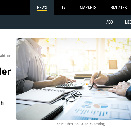
NEWS
TV
MARKETS
BIZDATES
ABO
MED
aktion
der
ch
© Panthermedia.net/Snowing