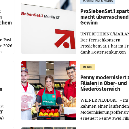
MARKETING & MEDIA
:
ProSiebenSat.1 spar
n
macht überraschend 
achem
Gewinn
UNTERFÖHRING/MAILA
e Post
Der Fernsehkonzern
hr 2026
ProSiebenSat.1 hat im F
n
dank Kostensenkungen
operativ wieder Gewinn
m Plus
gemacht und die
RETAIL
er
Markterwartung deutlic
übertroffen.
Penny modernisiert 
Filialen in Ober- und
m
Niederösterreich
WIENER NEUDORF. – Im
st
Rahmen einer laufenden
ff
Modernisierungsoffensiv
A)
erneuert Penny zwei Fili
Nieder- und Oberösterre