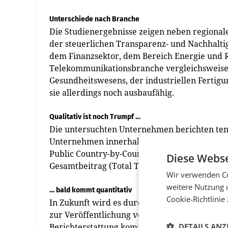
Unterschiede nach Branche
Die Studienergebnisse zeigen neben regiona
der steuerlichen Transparenz- und Nachhaltig
dem Finanzsektor, dem Bereich Energie und 
Telekommunikationsbranche vergleichsweise 
Gesundheitswesens, der industriellen Fertig
sie allerdings noch ausbaufähig.
Qualitativ ist noch Trumpf …
Die untersuchten Unternehmen berichten tend
Unternehmen innerhalb der EU, die quantitati
Public Country-by-Country Reportings vor. 
Diese Webse
Gesamtbeitrag (Total Tax Contribution) berich
Wir verwenden Co
weitere Nutzung 
… bald kommt quantitativ
Cookie-Richtlinie
In Zukunft wird es durch die Public Country-
zur Veröffentlichung verpflichtet, voraussich
Berichterstattung kommen.
DETAILS ANZ