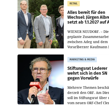
Müller die Initiative „Krei
RETAIL
Helden“ in allen
österreichischen Müller-F
Alles bereit für den
Wechsel: Jürgen Albr
setzt ab 1.1.2027 auf
WIENER NEUDORF. – Die
geplante Zusammenarbei
zwischen Adeg und dem
Vorarlberger Kaufmann 
Albrecht ist kartellrechtl
freigegeben: Die
MARKETING & MEDIA
Bundeswettbewerbsbeh
und der Bundeskartellan
Stiftungsrat Lederer
wehrt sich in den SN
gegen Vorwürfe
Mehrere Themen beschä
derzeit den ORF. Am Die
soll im Stiftungsrat über 
vom neuen ORF-Chef Cl
Pig vorgeschlagenen