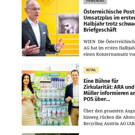
PRIMENEWS
Österreichische Post
Umsatzplus im erste
Halbjahr trotz schw
Briefgeschäft
WIEN Die Österreichisch
AG hat im ersten Halbja
einen Konzernumsatz vo
1.544,0 Mio. EUR
erwirtschaftet, was eine
RETAIL
von 3,8 Prozent gegenüb
dem Vergleichszeitraum
Eine Bühne für
Zirkularität: ARA und
Müller informieren a
POS über
Kreislauffähigkeit
Über den gesamten Augu
hinweg rücken die Altsto
Recycling Austria AG (AR
und der Handelskonzern