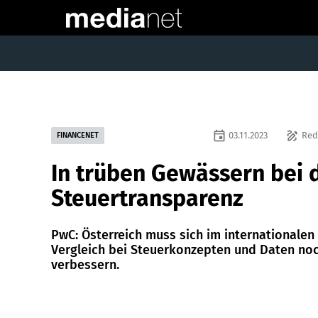
event
draw
03.11.2023
Red
FINANCENET
In trüben Gewässern bei 
Steuertransparenz
PwC: Österreich muss sich im internationalen
Vergleich bei Steuerkonzepten und Daten no
verbessern.