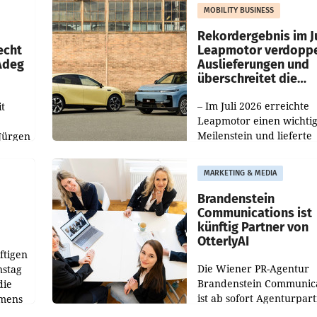
slauf-
Die beiden Standorte lie
MOBILITY BUSINESS
Haag sowie im rund
ilialen
Rekordergebnis im Ju
echt
Leapmotor verdoppe
 Adeg
Auslieferungen und
überschreitet die
100.000er-Marke
– Im Juli 2026 erreichte
t
Leapmotor einen wichti
Meilenstein und lieferte
Jürgen
weltweit 101.267 Fahrze
ich
aus, womit sich das Erge
MARKETING & MEDIA
gegenüber Juli 2025 meh
örde
verdoppelte (+102
walt
Brandenstein
Communications ist
künftig Partner von
OtterlyAI
ftigen
Die Wiener PR-Agentur
nstag
Brandenstein Communica
die
ist ab sofort Agenturpar
emens
der KI-Monitoring- und