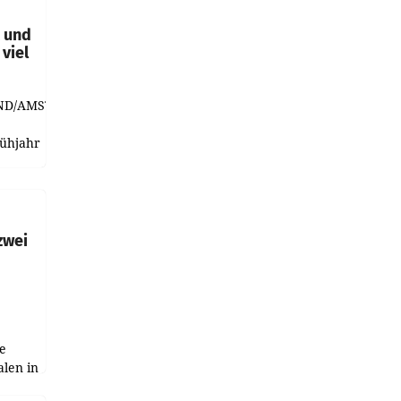
t und
viel
ND/AMSTERDAM.
rühjahr
h
zwei
e
alen in
ich.