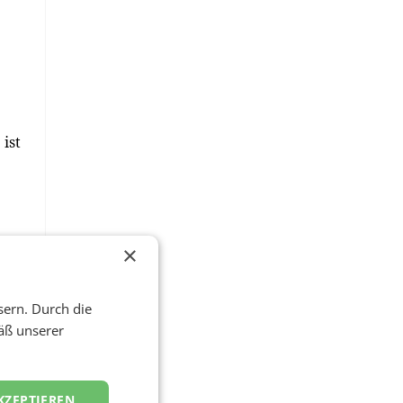
ist
×
sern. Durch die
äß unserer
4
KZEPTIEREN