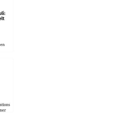
gen in
li:
lt
gen
uge
bnis
r als
tions
tner