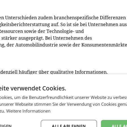
len Unterschieden zudem branchenspezifische Differenzen
keitsberichterstattung auf. So ist sie bei Unternehmen aus
Ressourcen sowie der Technologie- und
stärker ausgeprägt. Bei Unternehmen des
ung, der Automobilindustrie sowie der Konsumentenmärkte 
enziell häufiger über qualitative Informationen.
v berichten, ziehen jedoch eine Berichterstattung eines
Außerhalb der EU wird vermehrt über den umfassenderen
ite verwendet Cookies.
tet.
okies, um die Benutzerfreundlichkeit unserer Website zu verbes
unserer Webseite stimmen Sie der Verwendung von Cookies gem
 zu.
Weitere Informationen
by-Country-Richtlinie, die große EU-Konzerne ab Mitte 202
tlich zu einem deutlichen Anstieg von quantitativer
EIGEN
ALLE ABLEHNEN
ALLE A