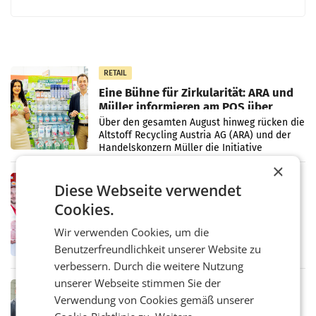
RETAIL
Eine Bühne für Zirkularität: ARA und
Müller informieren am POS über
Kreislauffähigkeit
Über den gesamten August hinweg rücken die
Altstoff Recycling Austria AG (ARA) und der
Handelskonzern Müller die Initiative
„Kreislauf-Helden“ in allen österreichischen
×
Müller-Filialen
RETAIL
Diese Webseite verwendet
Penny modernisiert zwei Filialen in
Cookies.
Ober- und Niederösterreich
WIENER NEUDORF. – Im Rahmen einer
Wir verwenden Cookies, um die
laufenden Modernisierungsoffensive
Benutzerfreundlichkeit unserer Website zu
erneuert Penny zwei Filialen in Nieder- und
Oberösterreich. Die beiden Standorte liegen
verbessern. Durch die weitere Nutzung
in Haag sowie im rund
unserer Webseite stimmen Sie der
RETAIL
Verwendung von Cookies gemäß unserer
Alles bereit für den Wechsel: Jürgen