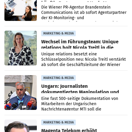
künftig Partner von OtterlyAI
Die Wiener PR-Agentur Brandenstein
Communications ist ab sofort Agenturpartner
der KI-Monitoring- und
Optimierungsplattform OtterlyAI. Damit baut
die Agentur ihr Leistungsportfolio
MARKETING & MEDIA
Wechsel im Führungsteam: Unique
relations holt Nicola Treitl in die
Geschäftsleitung
Unique relations besetzt eine
Schlüsselposition neu: Nicola Treitl verstärkt
ab sofort die Geschäftsleitung der Wiener
PR-Agentur an der Seite von Josef Kalina und
Anna Kalina-Mahr.
MARKETING & MEDIA
Ungarn: Journalisten
dokumentierten Manipulation und
Zensur
Eine fast 500-seitige Dokumentation von
Mitarbeitern der Ungarischen
Nachrichtenagentur MTI soll die
systematische Nachrichten-Manipulation und
Zensur bei der Agentur während der Zeit
MARKETING & MEDIA
Magenta Telekom erhöht