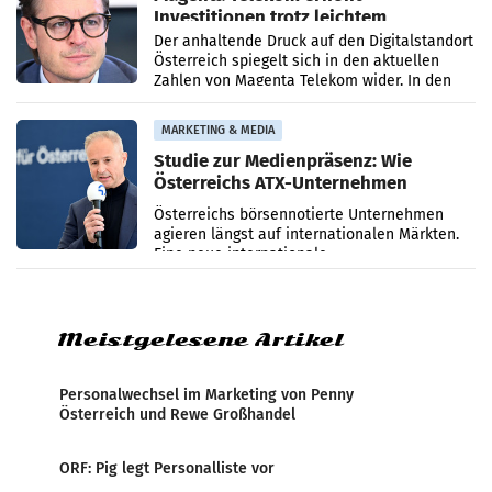
Investitionen trotz leichtem
Umsatzrückgang
Der anhaltende Druck auf den Digitalstandort
Österreich spiegelt sich in den aktuellen
Zahlen von Magenta Telekom wider. In den
ersten sechs Monaten des laufenden Jahres
verzeichnete
MARKETING & MEDIA
Studie zur Medienpräsenz: Wie
Österreichs ATX-Unternehmen
international wahrgenommen
Österreichs börsennotierte Unternehmen
werden
agieren längst auf internationalen Märkten.
Eine neue internationale
Medienresonanzanalyse untersucht die
weltweite Berichterstattung über
Meistgelesene Artikel
Personalwechsel im Marketing von Penny
Österreich und Rewe Großhandel
ORF: Pig legt Personalliste vor