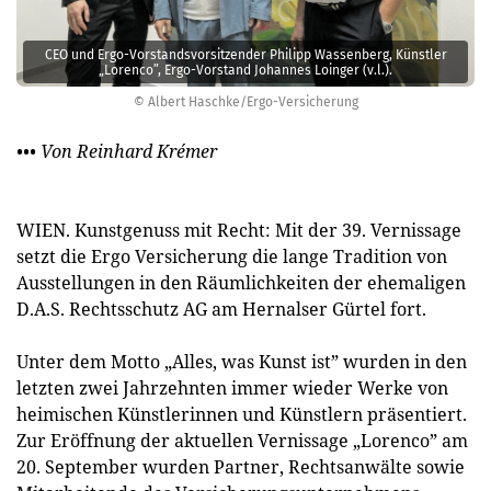
CEO und Ergo-Vorstandsvorsitzender Philipp Wassenberg, Künstler
„Lorenco”, Ergo-Vorstand Johannes Loinger (v.l.).
© Albert Haschke/Ergo-Versicherung
••• Von Reinhard Krémer
WIEN. Kunstgenuss mit Recht: Mit der 39. Vernissage
setzt die Ergo Versicherung die lange Tradition von
Ausstellungen in den Räumlichkeiten der ehemaligen
D.A.S. Rechtsschutz AG am Hernalser Gürtel fort.
Unter dem Motto „Alles, was Kunst ist” wurden in den
letzten zwei Jahrzehnten immer wieder Werke von
heimischen Künstlerinnen und Künstlern präsentiert.
Zur Eröffnung der aktuellen Vernissage „Lorenco” am
20. September wurden Partner, Rechtsanwälte sowie