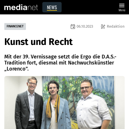
menu
NEWS
Menü
event
draw
06.10.2023
Redaktion
FINANCENET
Kunst und Recht
Mit der 39. Vernissage setzt die Ergo die D.A.S.-
Tradition fort, diesmal mit Nachwuchskünstler
„Lorenco”.