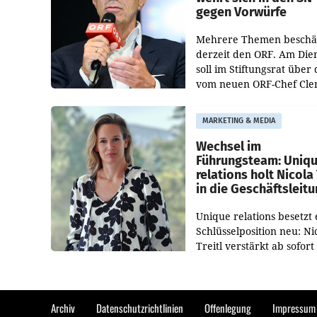
gegen Vorwürfe
Mehrere Themen beschä
derzeit den ORF. Am Die
soll im Stiftungsrat über 
vom neuen ORF-Chef Cl
Pig vorgeschlagenen
Besetzungen für die
MARKETING & MEDIA
Direktionen abgestimmt
werden.
Wechsel im
Führungsteam: Uniq
relations holt Nicola 
in die Geschäftsleit
Unique relations besetzt 
Schlüsselposition neu: Ni
Treitl verstärkt ab sofort
Geschäftsleitung der Wi
PR-Agentur an der Seite 
Josef Kalina und Anna Ka
Mahr.
Archiv
Datenschutzrichtlinien
Offenlegung
Impressum