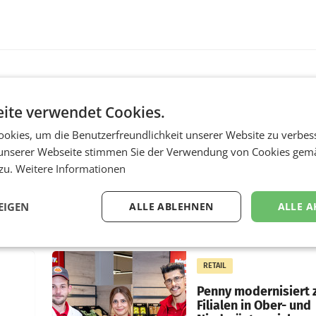
MARKETING & MEDIA
ite verwendet Cookies.
:
ProSiebenSat.1 spar
okies, um die Benutzerfreundlichkeit unserer Website zu verbes
n
macht überraschend 
unserer Webseite stimmen Sie der Verwendung von Cookies gem
achem
Gewinn
 zu.
Weitere Informationen
UNTERFÖHRING/MAILA
e Post
Der Fernsehkonzern
EIGEN
ALLE ABLEHNEN
ALLE A
hr 2026
ProSiebenSat.1 hat im F
n
dank Kostensenkungen
operativ wieder Gewinn
m Plus
gemacht und die
RETAIL
er
Markterwartung deutlic
übertroffen.
Penny modernisiert 
Filialen in Ober- und