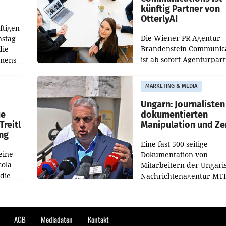
künftig Partner von
OtterlyAI
ftigen
Die Wiener PR-Agentur
nstag
Brandenstein Communica
die
ist ab sofort Agenturpar
emens
der KI-Monitoring- und
Optimierungsplattform
MARKETING & MEDIA
OtterlyAI. Damit baut di
Agentur ihr Leistungspor
Ungarn: Journalisten
ue
dokumentierten
Treitl
Manipulation und Ze
ung
Eine fast 500-seitige
eine
Dokumentation von
cola
Mitarbeitern der Ungari
 die
Nachrichtenagentur MTI 
ener
die systematische Nachri
von
Manipulation und Zensur
lina-
der Agentur während de
AGB
Mediadaten
Kontakt