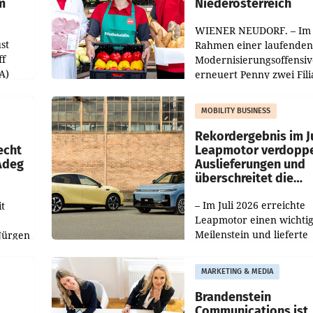
m
Niederösterreich
WIENER NEUDORF. – Im
st
Rahmen einer laufenden
ff
Modernisierungsoffensiv
A)
erneuert Penny zwei Fili
Nieder- und Oberösterre
slauf-
Die beiden Standorte lie
MOBILITY BUSINESS
Haag sowie im rund
ilialen
Rekordergebnis im Ju
echt
Leapmotor verdoppe
 Adeg
Auslieferungen und
überschreitet die
100.000er-Marke
– Im Juli 2026 erreichte
t
Leapmotor einen wichti
Meilenstein und lieferte
Jürgen
weltweit 101.267 Fahrze
ich
aus, womit sich das Erge
MARKETING & MEDIA
gegenüber Juli 2025 meh
örde
verdoppelte (+102
walt
Brandenstein
Communications ist