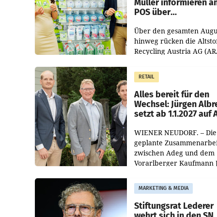
Müller informieren a
POS über
Kreislauffähigkeit
Über den gesamten Augu
hinweg rücken die Altsto
Recycling Austria AG (AR
und der Handelskonzern
Müller die Initiative „Krei
RETAIL
Helden“ in allen
österreichischen Müller-F
Alles bereit für den
Wechsel: Jürgen Albr
setzt ab 1.1.2027 auf
WIENER NEUDORF. – Die
geplante Zusammenarbei
zwischen Adeg und dem
Vorarlberger Kaufmann 
Albrecht ist kartellrechtl
freigegeben: Die
MARKETING & MEDIA
Bundeswettbewerbsbeh
und der Bundeskartellan
Stiftungsrat Lederer
wehrt sich in den SN