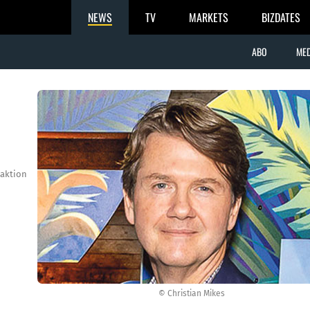
NEWS
TV
MARKETS
BIZDATES
ABO
MED
aktion
© Christian Mikes