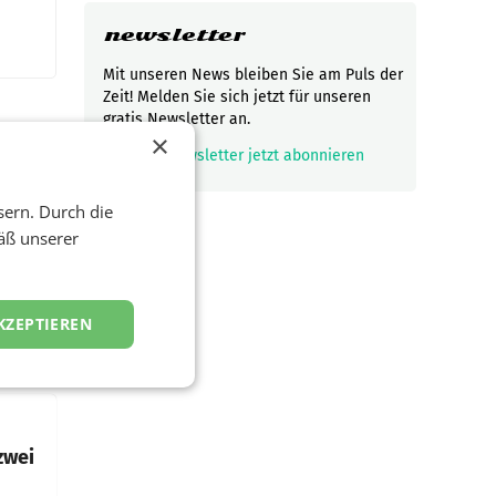
newsletter
Mit unseren News bleiben Sie am Puls der
Zeit! Melden Sie sich jetzt für unseren
gratis Newsletter an.
×
mark_email_read
Newsletter jetzt abonnieren
t und
sern. Durch die
viel
äß unserer
ND/AMSTERDAM.
KZEPTIEREN
rühjahr
h
zwei