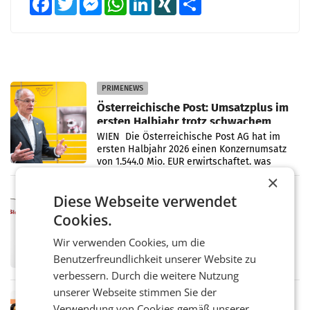
PRIMENEWS
Österreichische Post: Umsatzplus im
ersten Halbjahr trotz schwachem
Briefgeschäft
WIEN Die Österreichische Post AG hat im
ersten Halbjahr 2026 einen Konzernumsatz
von 1.544,0 Mio. EUR erwirtschaftet, was
einem Plus von 3,8 Prozent gegenüber dem
×
Vergleichszeitraum
MARKETING & MEDIA
Diese Webseite verwendet
ProSiebenSat.1 spart und macht
Cookies.
überraschend viel Gewinn
UNTERFÖHRING/MAILAND/AMSTERDAM. Der
Wir verwenden Cookies, um die
Fernsehkonzern ProSiebenSat.1 hat im
Benutzerfreundlichkeit unserer Website zu
Frühjahr dank Kostensenkungen operativ
wieder Gewinn gemacht und die
verbessern. Durch die weitere Nutzung
Markterwartung deutlich übertroffen.
unserer Webseite stimmen Sie der
RETAIL
Verwendung von Cookies gemäß unserer