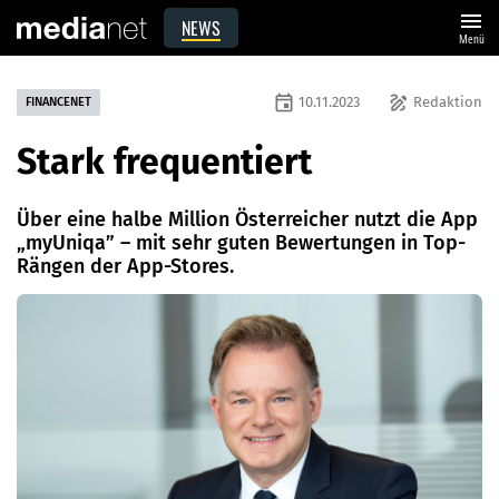
menu
NEWS
Menü
event
draw
10.11.2023
Redaktion
FINANCENET
Stark frequentiert
Über eine halbe Million Österreicher nutzt die App
„myUniqa” – mit sehr guten Bewertungen in Top-
Rängen der App-Stores.