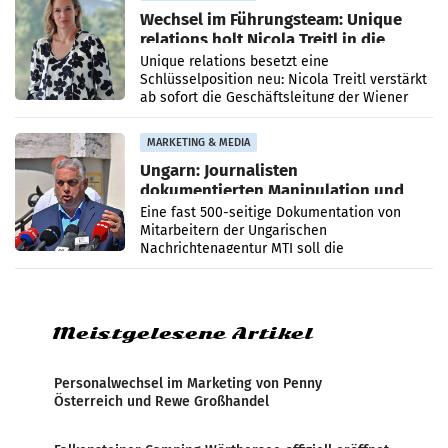
Wechsel im Führungsteam: Unique
relations holt Nicola Treitl in die
Geschäftsleitung
Unique relations besetzt eine
Schlüsselposition neu: Nicola Treitl verstärkt
ab sofort die Geschäftsleitung der Wiener
PR-Agentur an der Seite von Josef Kalina und
Anna Kalina-Mahr.
MARKETING & MEDIA
Ungarn: Journalisten
dokumentierten Manipulation und
Zensur
Eine fast 500-seitige Dokumentation von
Mitarbeitern der Ungarischen
Nachrichtenagentur MTI soll die
systematische Nachrichten-Manipulation und
Zensur bei der Agentur während der Zeit
Meistgelesene Artikel
Personalwechsel im Marketing von Penny
Österreich und Rewe Großhandel