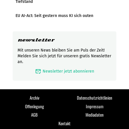
Tiefstand
EU AI-Act: Seit gestern muss KI sich outen
newsletter
Mit unseren News bleiben Sie am Puls der Zeit!
Melden Sie sich jetzt für unseren gratis Newsletter
an.
mark_email_read
Newsletter jetzt abonnieren
Archiv
Datenschutzrichtlinien
Offenlegung
Impressum
AGB
Mediadaten
Kontakt