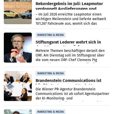
Rekordergebnis im Juli: Leapmotor
verdoppelt Auslieferungen und
überschreitet die 100.000er-Marke
– Im Juli 2026 erreichte Leapmotor einen
wichtigen Meilenstein und lieferte weltweit
101.267 Fahrzeuge aus, womit sich das
Ergebnis gegenüber Juli 2025 mehr als
verdoppelte (+102
MARKETING & MEDIA
Stiftungsrat Lederer wehrt sich in
den SN gegen Vorwürfe
Mehrere Themen beschäftigen derzeit den
ORF. Am Dienstag soll im Stiftungsrat über
die vom neuen ORF-Chef Clemens Pig
vorgeschlagenen Besetzungen für die
Direktionen abgestimmt werden.
MARKETING & MEDIA
Brandenstein Communications ist
künftig Partner von OtterlyAI
Die Wiener PR-Agentur Brandenstein
Communications ist ab sofort Agenturpartner
der KI-Monitoring- und
Optimierungsplattform OtterlyAI. Damit baut
die Agentur ihr Leistungsportfolio
MARKETING & MEDIA