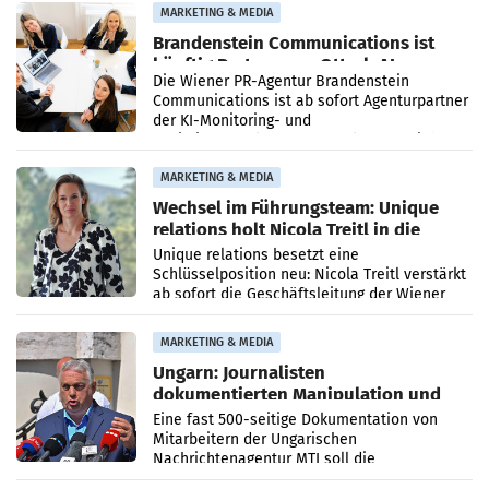
MARKETING & MEDIA
Brandenstein Communications ist
künftig Partner von OtterlyAI
Die Wiener PR-Agentur Brandenstein
Communications ist ab sofort Agenturpartner
der KI-Monitoring- und
Optimierungsplattform OtterlyAI. Damit baut
die Agentur ihr Leistungsportfolio
MARKETING & MEDIA
Wechsel im Führungsteam: Unique
relations holt Nicola Treitl in die
Geschäftsleitung
Unique relations besetzt eine
Schlüsselposition neu: Nicola Treitl verstärkt
ab sofort die Geschäftsleitung der Wiener
PR-Agentur an der Seite von Josef Kalina und
Anna Kalina-Mahr.
MARKETING & MEDIA
Ungarn: Journalisten
dokumentierten Manipulation und
Zensur
Eine fast 500-seitige Dokumentation von
Mitarbeitern der Ungarischen
Nachrichtenagentur MTI soll die
systematische Nachrichten-Manipulation und