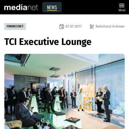
menu
NEWS
Menü
event
draw
07.07.2017
Reinhard Krémer
FINANCENET
TCI Executive Lounge