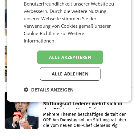
RETAIL
Benutzerfreundlichkeit unserer Website zu
Alles bereit für den Wechsel: Jürgen
verbessern. Durch die weitere Nutzung
Albrecht setzt ab 1.1.2027 auf Adeg
unserer Webseite stimmen Sie der
WIENER NEUDORF. – Die geplante
Verwendung von Cookies gemäß unserer
Zusammenarbeit zwischen Adeg und dem
Vorarlberger Kaufmann Jürgen Albrecht ist
Cookie-Richtlinie zu.
Weitere
kartellrechtlich freigegeben: Die
Informationen
Bundeswettbewerbsbehörde und der
Bundeskartellanwalt
MOBILITY BUSINESS
Rekordergebnis im Juli: Leapmotor
ALLE AKZEPTIEREN
verdoppelt Auslieferungen und
überschreitet die 100.000er-Marke
– Im Juli 2026 erreichte Leapmotor einen
ALLE ABLEHNEN
wichtigen Meilenstein und lieferte weltweit
101.267 Fahrzeuge aus, womit sich das
Ergebnis gegenüber Juli 2025 mehr als
DETAILS ANZEIGEN
verdoppelte (+102
MARKETING & MEDIA
Stiftungsrat Lederer wehrt sich in
den SN gegen Vorwürfe
Mehrere Themen beschäftigen derzeit den
ORF. Am Dienstag soll im Stiftungsrat über
die vom neuen ORF-Chef Clemens Pig
vorgeschlagenen Besetzungen für die
Direktionen abgestimmt werden.