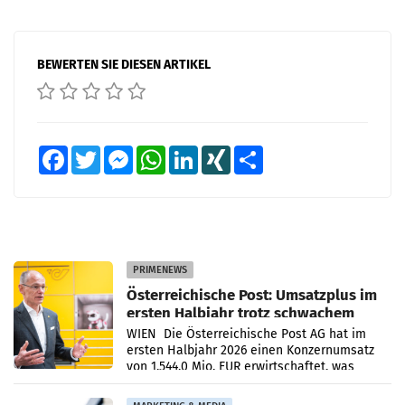
BEWERTEN SIE DIESEN ARTIKEL
Facebook
Twitter
Messenger
WhatsApp
LinkedIn
XING
Teilen
PRIMENEWS
Österreichische Post: Umsatzplus im
ersten Halbjahr trotz schwachem
Briefgeschäft
WIEN Die Österreichische Post AG hat im
ersten Halbjahr 2026 einen Konzernumsatz
von 1.544,0 Mio. EUR erwirtschaftet, was
einem Plus von 3,8 Prozent gegenüber dem
Vergleichszeitraum