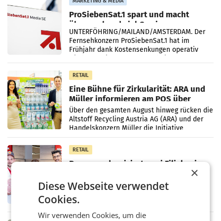
MARKETING & MEDIA
ProSiebenSat.1 spart und macht
überraschend viel Gewinn
UNTERFÖHRING/MAILAND/AMSTERDAM. Der
Fernsehkonzern ProSiebenSat.1 hat im
Frühjahr dank Kostensenkungen operativ
wieder Gewinn gemacht und die
Markterwartung deutlich übertroffen.
RETAIL
Eine Bühne für Zirkularität: ARA und
Müller informieren am POS über
Kreislauffähigkeit
Über den gesamten August hinweg rücken die
Altstoff Recycling Austria AG (ARA) und der
Handelskonzern Müller die Initiative
„Kreislauf-Helden“ in allen österreichischen
Müller-Filialen
RETAIL
Penny modernisiert zwei Filialen in
×
Ober- und Niederösterreich
WIENER NEUDORF. – Im Rahmen einer
Diese Webseite verwendet
laufenden Modernisierungsoffensive
Cookies.
erneuert Penny zwei Filialen in Nieder- und
Oberösterreich. Die beiden Standorte liegen
Wir verwenden Cookies, um die
in Haag sowie im rund