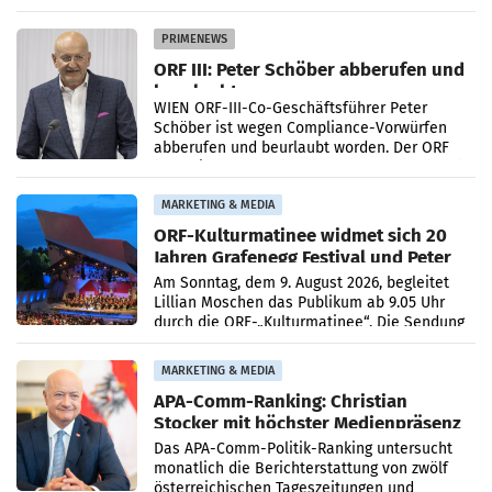
Getränkehersteller Vöslauer zu deutlichen
Absatzzuwächsen geführt. Während
PRIMENEWS
ORF III: Peter Schöber abberufen und
beurlaubt
WIEN ORF-III-Co-Geschäftsführer Peter
Schöber ist wegen Compliance-Vorwürfen
abberufen und beurlaubt worden. Der ORF
bestätigte gegenüber der APA entsprechende
Medienberichte.
MARKETING & MEDIA
ORF-Kulturmatinee widmet sich 20
Jahren Grafenegg Festival und Peter
Simonischek
Am Sonntag, dem 9. August 2026, begleitet
Lillian Moschen das Publikum ab 9.05 Uhr
durch die ORF-„Kulturmatinee“. Die Sendung
startet mit der Dokumentation „20 Jahre
Grafenegg
MARKETING & MEDIA
APA-Comm-Ranking: Christian
Stocker mit höchster Medienpräsenz
im Juli
Das APA-Comm-Politik-Ranking untersucht
monatlich die Berichterstattung von zwölf
österreichischen Tageszeitungen und