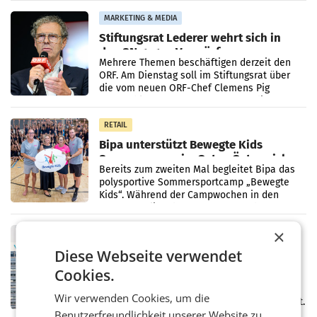
Pilnacek, auf sensible
MARKETING & MEDIA
Stiftungsrat Lederer wehrt sich in
den SN gegen Vorwürfe
Mehrere Themen beschäftigen derzeit den
ORF. Am Dienstag soll im Stiftungsrat über
die vom neuen ORF-Chef Clemens Pig
vorgeschlagenen Besetzungen für die
Direktionen abgestimmt werden.
RETAIL
Bipa unterstützt Bewegte Kids
Sommercamps im Osten Österreichs
Bereits zum zweiten Mal begleitet Bipa das
polysportive Sommersportcamp „Bewegte
Kids“. Während der Campwochen in den
Monaten Juli und August versorgt das
Unternehmen Kinder sowie
×
RETAIL
voestalpine verzeichnet solides
Diese Webseite verwendet
erstes Quartal und steigert EBITDA
Cookies.
Der voestalpine-Konzern hat im 1. Quartal
des Geschäftsjahres 2026/27 (1. April bis 30.
Wir verwenden Cookies, um die
Juni 2026) ein solides Ergebnis erwirtschaftet.
Benutzerfreundlichkeit unserer Website zu
Der Umsatz stieg im Vergleich zur