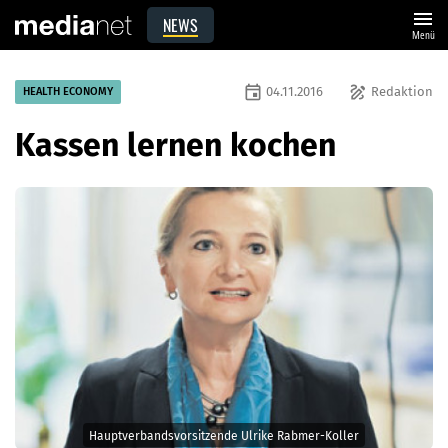
menu
NEWS
Menü
event
draw
04.11.2016
Redaktion
HEALTH ECONOMY
Kassen lernen kochen
Hauptverbandsvorsitzende Ulrike Rabmer-Koller