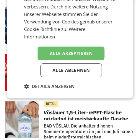
Vorjahresperiode
verbessern. Durch die weitere Nutzung
RETAIL
unserer Webseite stimmen Sie der
Kühl-Spray: SN Sports bringt „Keep
Verwendung von Cookies gemäß unserer
Cool“ auf den Markt
Cookie-Richtlinie zu.
Weitere
Die SN Sports GmbH bringt gemeinsam mit
der Firma Feygenblatt FloGu OG einen neuen
Informationen
Kühl- und Regenerations-Spray auf den
Markt. Das Produkt namens „Keep Cool“ ist zu
100 Prozent
ALLE AKZEPTIEREN
RETAIL
Coca-Cola präsentiert
ALLE ABLEHNEN
weiterentwickelte visuelle
Markenidentität
Coca-Cola stellt ab Anfang August eine
weiterentwickelte visuelle Identität seiner
DETAILS ANZEIGEN
Verpackungen in Österreich vor. Im
Mittelpunkt des Redesigns stehen zentrale
Gestaltungselemente
RETAIL
Vöslauer 1,5-Liter-rePET-Flasche
prickelnd ist meistgekaufte Flasche
Österreichs
BAD VÖSLAU. Die anhaltend hohen
Sommertemperaturen im Juni und Juli haben
beim niederösterreichischen