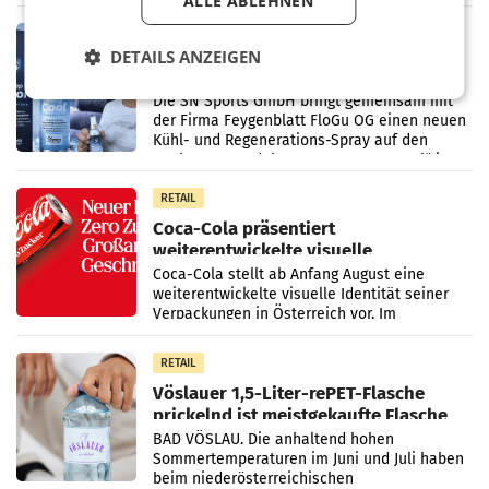
ALLE ABLEHNEN
Vorjahresperiode
RETAIL
DETAILS ANZEIGEN
Kühl-Spray: SN Sports bringt „Keep
Cool“ auf den Markt
Die SN Sports GmbH bringt gemeinsam mit
der Firma Feygenblatt FloGu OG einen neuen
Kühl- und Regenerations-Spray auf den
Markt. Das Produkt namens „Keep Cool“ ist zu
100 Prozent
RETAIL
Coca-Cola präsentiert
weiterentwickelte visuelle
Markenidentität
Coca-Cola stellt ab Anfang August eine
weiterentwickelte visuelle Identität seiner
Verpackungen in Österreich vor. Im
Mittelpunkt des Redesigns stehen zentrale
Gestaltungselemente
RETAIL
Vöslauer 1,5-Liter-rePET-Flasche
prickelnd ist meistgekaufte Flasche
Österreichs
BAD VÖSLAU. Die anhaltend hohen
Sommertemperaturen im Juni und Juli haben
beim niederösterreichischen