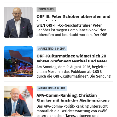
Getränkehersteller Vöslauer zu deutlichen
Absatzzuwächsen geführt. Während
PRIMENEWS
ORF III: Peter Schöber abberufen und
beurlaubt
WIEN ORF-III-Co-Geschäftsführer Peter
Schöber ist wegen Compliance-Vorwürfen
abberufen und beurlaubt worden. Der ORF
bestätigte gegenüber der APA entsprechende
Medienberichte.
MARKETING & MEDIA
ORF-Kulturmatinee widmet sich 20
Jahren Grafenegg Festival und Peter
Simonischek
Am Sonntag, dem 9. August 2026, begleitet
Lillian Moschen das Publikum ab 9.05 Uhr
durch die ORF-„Kulturmatinee“. Die Sendung
startet mit der Dokumentation „20 Jahre
Grafenegg
MARKETING & MEDIA
APA-Comm-Ranking: Christian
Stocker mit höchster Medienpräsenz
im Juli
Das APA-Comm-Politik-Ranking untersucht
monatlich die Berichterstattung von zwölf
österreichischen Tageszeitungen und