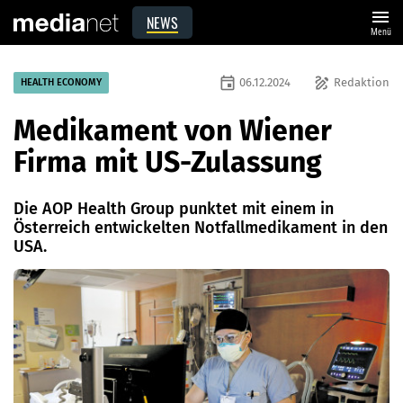
menu
NEWS
Menü
event
draw
06.12.2024
Redaktion
HEALTH ECONOMY
Medikament von Wiener
Firma mit US-Zulassung
Die AOP Health Group punktet mit einem in
Österreich entwickelten Notfallmedikament in den
USA.