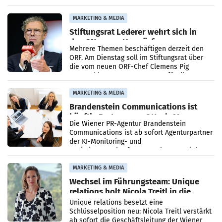
Ergebnis gegenüber Juli 2025 mehr als
verdoppelte (+102
MARKETING & MEDIA
Stiftungsrat Lederer wehrt sich in
den SN gegen Vorwürfe
Mehrere Themen beschäftigen derzeit den
ORF. Am Dienstag soll im Stiftungsrat über
die vom neuen ORF-Chef Clemens Pig
vorgeschlagenen Besetzungen für die
Direktionen abgestimmt werden.
MARKETING & MEDIA
Brandenstein Communications ist
künftig Partner von OtterlyAI
Die Wiener PR-Agentur Brandenstein
Communications ist ab sofort Agenturpartner
der KI-Monitoring- und
Optimierungsplattform OtterlyAI. Damit baut
die Agentur ihr Leistungsportfolio
MARKETING & MEDIA
Wechsel im Führungsteam: Unique
relations holt Nicola Treitl in die
Geschäftsleitung
Unique relations besetzt eine
Schlüsselposition neu: Nicola Treitl verstärkt
ab sofort die Geschäftsleitung der Wiener