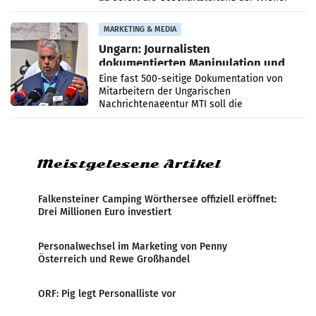
PR-Agentur an der Seite von Josef Kalina und
Anna Kalina-Mahr.
MARKETING & MEDIA
Ungarn: Journalisten
dokumentierten Manipulation und
Zensur
Eine fast 500-seitige Dokumentation von
Mitarbeitern der Ungarischen
Nachrichtenagentur MTI soll die
systematische Nachrichten-Manipulation und
Zensur bei der Agentur während der Zeit
Meistgelesene Artikel
Falkensteiner Camping Wörthersee offiziell eröffnet:
Drei Millionen Euro investiert
Personalwechsel im Marketing von Penny
Österreich und Rewe Großhandel
ORF: Pig legt Personalliste vor