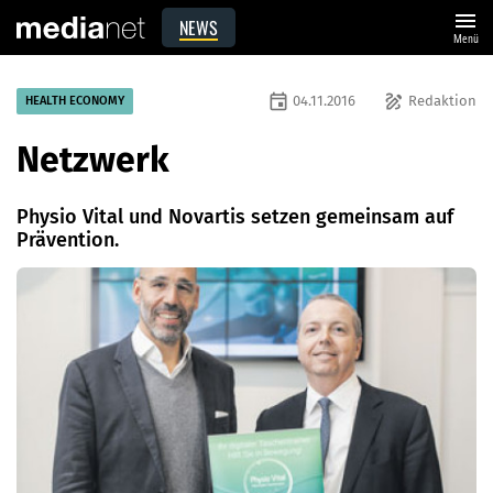
menu
NEWS
Menü
event
draw
04.11.2016
Redaktion
HEALTH ECONOMY
Netzwerk
Physio Vital und Novartis setzen gemeinsam auf
Prävention.