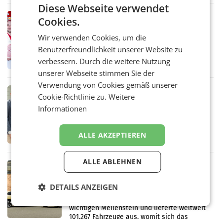
„Kreislauf-Helden“ in allen österreichischen
Diese Webseite verwendet
Müller-Filialen
RETAIL
Cookies.
Penny modernisiert zwei Filialen in
Wir verwenden Cookies, um die
Ober- und Niederösterreich
WIENER NEUDORF. – Im Rahmen einer
Benutzerfreundlichkeit unserer Website zu
laufenden Modernisierungsoffensive
verbessern. Durch die weitere Nutzung
erneuert Penny zwei Filialen in Nieder- und
unserer Webseite stimmen Sie der
Oberösterreich. Die beiden Standorte liegen
in Haag sowie im rund
Verwendung von Cookies gemäß unserer
RETAIL
Cookie-Richtlinie zu.
Weitere
Alles bereit für den Wechsel: Jürgen
Informationen
Albrecht setzt ab 1.1.2027 auf Adeg
WIENER NEUDORF. – Die geplante
Zusammenarbeit zwischen Adeg und dem
ALLE AKZEPTIEREN
Vorarlberger Kaufmann Jürgen Albrecht ist
kartellrechtlich freigegeben: Die
Bundeswettbewerbsbehörde und der
ALLE ABLEHNEN
Bundeskartellanwalt
MOBILITY BUSINESS
Rekordergebnis im Juli: Leapmotor
DETAILS ANZEIGEN
verdoppelt Auslieferungen und
überschreitet die 100.000er-Marke
– Im Juli 2026 erreichte Leapmotor einen
wichtigen Meilenstein und lieferte weltweit
101.267 Fahrzeuge aus, womit sich das