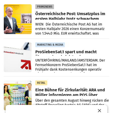
PRIMENEWS
Österreichische Post: Umsatzplus im
ersten Halbjahr trotz schwachem
Briefgeschäft
WIEN Die Österreichische Post AG hat im
ersten Halbjahr 2026 einen Konzernumsatz
von 1.544,0 Mio. EUR erwirtschaftet, was
einem Plus von 3,8 Prozent gegenüber dem
Vergleichszeitraum
MARKETING & MEDIA
ProSiebenSat.1 spart und macht
überraschend viel Gewinn
UNTERFÖHRING/MAILAND/AMSTERDAM. Der
Fernsehkonzern ProSiebenSat.1 hat im
Frühjahr dank Kostensenkungen operativ
wieder Gewinn gemacht und die
Markterwartung deutlich übertroffen.
RETAIL
Eine Bühne für Zirkularität: ARA und
Müller informieren am POS über
Kreislauffähigkeit
Über den gesamten August hinweg rücken die
Altstoff Recycling Austria AG (ARA) und der
×
Handelskonzern Müller die Initiative