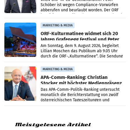
Schöber ist wegen Compliance-Vorwürfen
abberufen und beurlaubt worden. Der ORF
bestätigte gegenüber der APA entsprechende
Medienberichte.
MARKETING & MEDIA
ORF-Kulturmatinee widmet sich 20
Jahren Grafenegg Festival und Peter
Simonischek
Am Sonntag, dem 9. August 2026, begleitet
Lillian Moschen das Publikum ab 9.05 Uhr
durch die ORF-„Kulturmatinee“. Die Sendung
startet mit der Dokumentation „20 Jahre
Grafenegg
MARKETING & MEDIA
APA-Comm-Ranking: Christian
Stocker mit höchster Medienpräsenz
im Juli
Das APA-Comm-Politik-Ranking untersucht
monatlich die Berichterstattung von zwölf
österreichischen Tageszeitungen und
analysiert, welche Politikerinnen und
Politiker Österreichs die
Meistgelesene Artikel