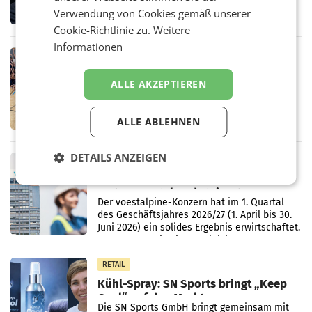
ORF. Am Dienstag soll im Stiftungsrat über
Verwendung von Cookies gemäß unserer
die vom neuen ORF-Chef Clemens Pig
Cookie-Richtlinie zu.
Weitere
vorgeschlagenen Besetzungen für die
Direktionen abgestimmt werden.
Informationen
RETAIL
Bipa unterstützt Bewegte Kids
ALLE AKZEPTIEREN
Sommercamps im Osten Österreichs
Bereits zum zweiten Mal begleitet Bipa das
polysportive Sommersportcamp „Bewegte
ALLE ABLEHNEN
Kids“. Während der Campwochen in den
Monaten Juli und August versorgt das
Unternehmen Kinder sowie
DETAILS ANZEIGEN
RETAIL
voestalpine verzeichnet solides
erstes Quartal und steigert EBITDA
Der voestalpine-Konzern hat im 1. Quartal
des Geschäftsjahres 2026/27 (1. April bis 30.
Juni 2026) ein solides Ergebnis erwirtschaftet.
Der Umsatz stieg im Vergleich zur
Vorjahresperiode
RETAIL
Kühl-Spray: SN Sports bringt „Keep
Cool“ auf den Markt
Die SN Sports GmbH bringt gemeinsam mit