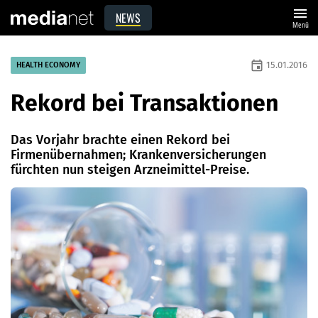
menu
NEWS
Menü
event
15.01.2016
HEALTH ECONOMY
Rekord bei Transaktionen
Das Vorjahr brachte einen Rekord bei
Firmenübernahmen; Kranken­versicherungen
fürchten nun steigen Arzneimittel-Preise.