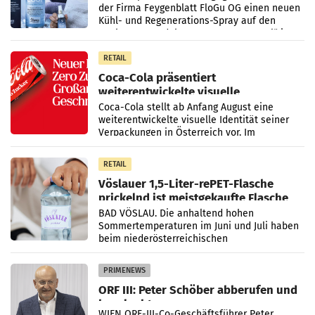
der Firma Feygenblatt FloGu OG einen neuen
Kühl- und Regenerations-Spray auf den
Markt. Das Produkt namens „Keep Cool“ ist zu
100 Prozent
RETAIL
Coca-Cola präsentiert
weiterentwickelte visuelle
Markenidentität
Coca-Cola stellt ab Anfang August eine
weiterentwickelte visuelle Identität seiner
Verpackungen in Österreich vor. Im
Mittelpunkt des Redesigns stehen zentrale
Gestaltungselemente
RETAIL
Vöslauer 1,5-Liter-rePET-Flasche
prickelnd ist meistgekaufte Flasche
Österreichs
BAD VÖSLAU. Die anhaltend hohen
Sommertemperaturen im Juni und Juli haben
beim niederösterreichischen
Getränkehersteller Vöslauer zu deutlichen
Absatzzuwächsen geführt. Während
PRIMENEWS
ORF III: Peter Schöber abberufen und
beurlaubt
WIEN ORF-III-Co-Geschäftsführer Peter