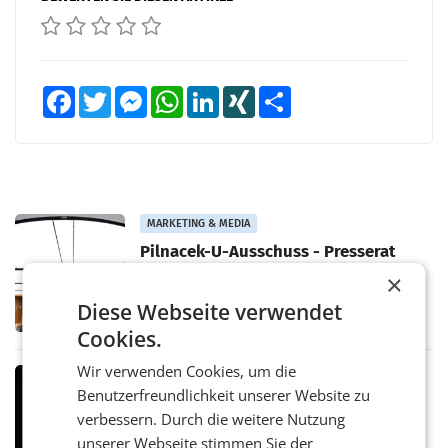
Facebook
Twitter
Messenger
WhatsApp
LinkedIn
XING
Teilen
MARKETING & MEDIA
Pilnacek-U-Ausschuss - Presserat
fordert sensible Berichterstattung
×
WIEN Der Presserat fordert Medienvertreter
dazu auf, im U-Ausschuss zu den
Diese Webseite verwendet
Ermittlungen rund um das Ableben des Ex-
Cookies.
Sektionschefs im Justizministerium, Christian
Pilnacek, auf sensible
Wir verwenden Cookies, um die
MARKETING & MEDIA
Benutzerfreundlichkeit unserer Website zu
Stiftungsrat Lederer wehrt sich in
verbessern. Durch die weitere Nutzung
den SN gegen Vorwürfe
Mehrere Themen beschäftigen derzeit den
unserer Webseite stimmen Sie der