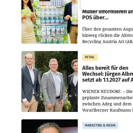
Zirkularität: ARA und
Müller informieren a
POS über
Kreislauffähigkeit
Über den gesamten Augu
hinweg rücken die Altsto
Recycling Austria AG (AR
und der Handelskonzern
Müller die Initiative „Krei
RETAIL
Helden“ in allen
österreichischen Müller-F
Alles bereit für den
Wechsel: Jürgen Albr
setzt ab 1.1.2027 auf
WIENER NEUDORF. – Die
geplante Zusammenarbei
zwischen Adeg und dem
Vorarlberger Kaufmann 
Albrecht ist kartellrechtl
freigegeben: Die
MARKETING & MEDIA
Bundeswettbewerbsbeh