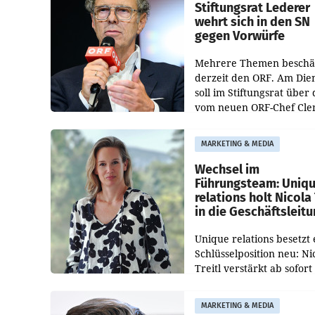
und der Bundeskartellan
Stiftungsrat Lederer
wehrt sich in den SN
gegen Vorwürfe
Mehrere Themen beschä
derzeit den ORF. Am Die
soll im Stiftungsrat über 
vom neuen ORF-Chef Cl
Pig vorgeschlagenen
Besetzungen für die
MARKETING & MEDIA
Direktionen abgestimmt
werden.
Wechsel im
Führungsteam: Uniq
relations holt Nicola 
in die Geschäftsleit
Unique relations besetzt 
Schlüsselposition neu: Ni
Treitl verstärkt ab sofort
Geschäftsleitung der Wi
PR-Agentur an der Seite 
MARKETING & MEDIA
Josef Kalina und Anna Ka