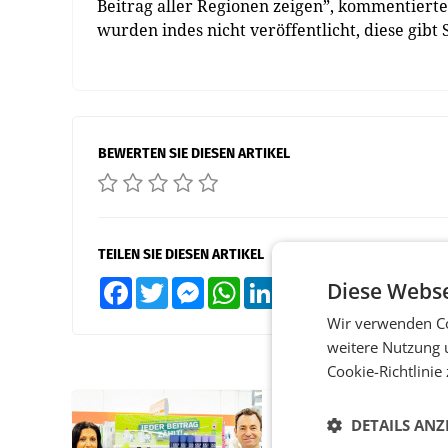
Beitrag aller Regionen zeigen”, kommentiert
wurden indes nicht veröffentlicht, diese gi
BEWERTEN SIE DIESEN ARTIKEL
TEILEN SIE DIESEN ARTIKEL
Diese Webse
Facebook
Twitter
Messenger
WhatsApp
LinkedIn
XING
Teilen
Wir verwenden Co
weitere Nutzung 
Cookie-Richtlinie
RETAIL
DETAILS ANZ
Eine Bühne für