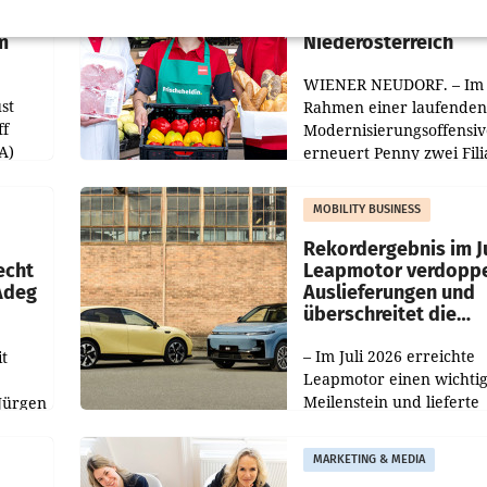
Filialen in Ober- und
m
Niederösterreich
WIENER NEUDORF. – Im
st
Rahmen einer laufenden
ff
Modernisierungsoffensiv
A)
erneuert Penny zwei Fili
Nieder- und Oberösterre
slauf-
Die beiden Standorte lie
MOBILITY BUSINESS
Haag sowie im rund
ilialen
Rekordergebnis im Ju
echt
Leapmotor verdoppe
 Adeg
Auslieferungen und
überschreitet die
100.000er-Marke
– Im Juli 2026 erreichte
t
Leapmotor einen wichti
Meilenstein und lieferte
Jürgen
weltweit 101.267 Fahrze
ich
aus, womit sich das Erge
MARKETING & MEDIA
gegenüber Juli 2025 meh
örde