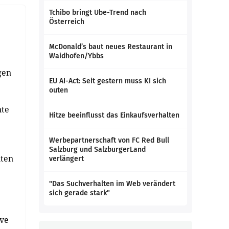
Tchibo bringt Ube-Trend nach
Österreich
McDonald’s baut neues Restaurant in
Waidhofen/Ybbs
gen
EU AI-Act: Seit gestern muss KI sich
outen
nte
Hitze beeinflusst das Einkaufsverhalten
Werbepartnerschaft von FC Red Bull
Salzburg und SalzburgerLand
uten
verlängert
"Das Suchverhalten im Web verändert
sich gerade stark"
ive