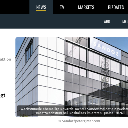
NEWS
TV
MARKETS
BIZDATES
ABO
MED
aktion
egt
WachstumDie ehemalige Novartis-Tochter Sandoz meldet ein ­zweiste
Umsatzwachstum bei Biosimilars im ersten Quartal 2024.
© Sandoz/peterginter.com