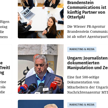
verdoppelte (+102
walt
Brandenstein
Communications ist
künftig Partner von
OtterlyAI
ftigen
Die Wiener PR-Agentur
nstag
Brandenstein Communica
die
ist ab sofort Agenturpar
emens
der KI-Monitoring- und
Optimierungsplattform
MARKETING & MEDIA
OtterlyAI. Damit baut di
Agentur ihr Leistungspor
Ungarn: Journalisten
ue
dokumentierten
Treitl
Manipulation und Ze
ung
Eine fast 500-seitige
eine
Dokumentation von
cola
Mitarbeitern der Ungari
 die
Nachrichtenagentur MTI 
ener
die systematische Nachri
von
Manipulation und Zensur
MARKETING & MEDIA
lina-
der Agentur während de